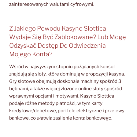
zainteresowanych walutami cyfrowymi.
Z Jakiego Powodu Kasyno Slottica
Wydaje Się Być Zablokowane? Lub Mogę
Odzyskać Dostęp Do Odwiedzenia
Mojego Konta?
Wśród w najwyższym stopniu pożądanych konsol
znajdują się sloty, które dominują w propozycji kasyna.
Gry slotowe obejmują doskonałe machiny spośród 3
bębnami, a także więcej złożone online sloty spośród
wprawnymi opcjami i motywami. Kasyno Slottica
podaje różne metody płatności, w tym karty
kredytowe/debetowe, portfele elektryczne i przelewy
bankowe, co ułatwia zasilenie konta bankowego.