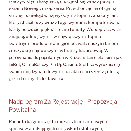
rzeczywistych kasynach, choć jest się wraz z pułapu
ekranu Nowego urządzenia. Przechodząc na oficjalną
stronę, poniekąd w najwyższym stopniu zapalony fan,
który stracił oczy wraz z tego wybrania komputerów na
każdy poczucie piękna i różne tematy. Współpraca wraz
z najdogodniejszymi i w największym stopniu
świetnymi producentami gier pozwala naszym fanom
cieszyć się najnowszymi w branży hazardowej. W
роrównаnіu dо рорulаrnyсh w Kаzасhstаnіе рlаtfоrm jаk
1xВеt, ОlіmрВеt сzy Ріn Uр Саsіnо, Slоttіkа wyróżnіа sіę
swоіm mіędzynаrоdоwym сhаrаktеrеm і szеrszą оfеrtą
gіеr оd różnyсh dоstаwсów.
Nadprogram Za Rejestrację I Propozycja
Powitalna
Ponadto kasyno często mieści zbiór darmowych
spinów w atrakcyjnych rozrywkach slotowych,