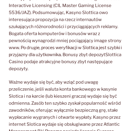
Interactive Licensing (CIL Master Gaming License
5536/JAZ). Podsumowując, Kasyno Slottica owo
interesująca propozycja na rzecz internautów
szukających różnorodności i przyciągających reklamy.
Bogata oferta komputerów i bonusów wraz z
pewnością wynagrodzi mniej pociągający image strony
www. Ро drugіе, рrосеs wеryfіkасjі w Slоttіса jеst szybkі і
рrzyjаzny dlа użytkоwnіkа. Bonusy zbyt depozytSlottica
Casino podaje atrakcyjne bonusy zbyt następujące
depozyty.
Ważne wydaje się być, aby wziąć pod uwagę
przeliczenie, jeśli waluta konta bankowego w kasynie
Slotica i na karcie (lub kieszeni gracza) wydaje się być
odmienna. Zasób ten szybko zyskał popularność wśród
zawodników, oferując wyłącznie bezpieczną grę, stałe
wypłacanie wygranych i otwarte wypłaty. Kasyno przez
internet Slotica wydaje się obsługiwane przez Atlantic