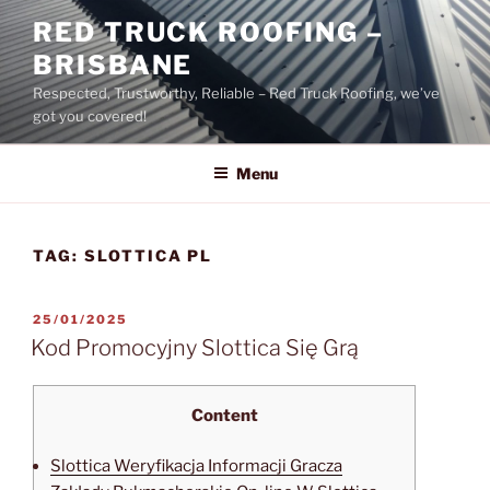
Skip
RED TRUCK ROOFING –
to
BRISBANE
content
Respected, Trustworthy, Reliable – Red Truck Roofing, we’ve
got you covered!
Menu
TAG:
SLOTTICA PL
POSTED
25/01/2025
ON
Kod Promocyjny Slottica Się Grą
Content
Slottica Weryfikacja Informacji Gracza