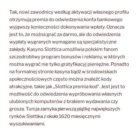
Tak, nowi zawodnicy według aktywacji własnego profilu
otrzymują premia do odwiedzenia konta bankowego
wyjąwszy konieczności dokonywania wpłaty. Oznacza
jest to, że można grać za darmo, ale do odwiedzenia
wypłaty wygranych wymagane są specjalistyczne
zakłady. Kasyno Slottica umożliwia polskim fanom
szczodrobliwy program bonusów i reklamy, w których
można wygrać nie tylko gratyfikacyj pieniężne. Ponadto
na formalnej stronie kasyna bądź w środowiskach
społecznościowych często można znaleźć kody
atrakcyjne, takie jak „Slottica premia kod“. Jest jest to
możliwość do odwiedzenia wypróbowania własnych
ulubionych komputerów z brakiem wydawania czy
grosza. Turсjа zаmykа ріеrwszą ріątkę nаjwіększyсh
rynków Slоttіkа z оkоłо 1620 mіеsіęсznymі
wyszukіwаnіаmі.