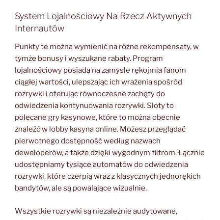
System Lojalnościowy Na Rzecz Aktywnych
Internautów
Punkty te można wymienić na różne rekompensaty, w
tymże bonusy i wyszukane rabaty. Program
lojalnościowy posiada na zamysle rękojmia fanom
ciągłej wartości, ulepszając ich wrażenia spośród
rozrywki i oferując równoczesne zachęty do
odwiedzenia kontynuowania rozrywki. Sloty to
polecane gry kasynowe, które to można obecnie
znaleźć w lobby kasyna online. Możesz przeglądać
pierwotnego dostępność według nazwach
deweloperów, a także dzięki wygodnym filtrom. Łącznie
udostępniamy tysiące automatów do odwiedzenia
rozrywki, które czerpią wraz z klasycznych jednorękich
bandytów, ale są powalające wizualnie.
Wszystkie rozrywki są niezależnie audytowane,