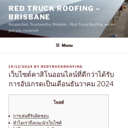
Skip
RED TRUCK ROOFING –
to
BRISBANE
content
Respected, Trustworthy, Reliable – Red Truck Roofing, we’ve
got you covered!
Menu
POSTED
19/12/2024
BY
REDTRUCKROOFING
ON
เว็บไซต์คาสิโนออนไลน์ที่ดีกว่าได้รับ
การอัปเกรดเป็นเดือนธันวาคม 2024
โพสต์
การเล่นที่รับผิดชอบ
ทำไมเราถึงแนะนำเว็บไซต์