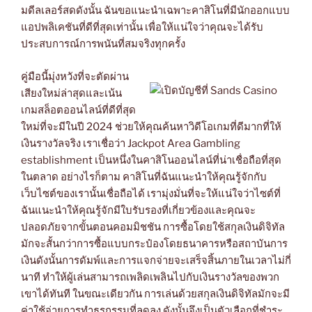
มดีลเลอร์สดดังนั้น ฉันขอแนะนำเฉพาะคาสิโนที่มีนักออกแบบ
แอปพลิเคชันที่ดีที่สุดเท่านั้น เพื่อให้แน่ใจว่าคุณจะได้รับ
ประสบการณ์การพนันที่สมจริงทุกครั้ง
คู่มือนี้มุ่งหวังที่จะตัดผ่าน
เสียงใหม่ล่าสุดและเน้น
เกมสล็อตออนไลน์ที่ดีที่สุด
ใหม่ที่จะมีในปี 2024 ช่วยให้คุณค้นหาวิดีโอเกมที่ดีมากที่ให้
เงินรางวัลจริง เราเชื่อว่า Jackpot Area Gambling
establishment เป็นหนึ่งในคาสิโนออนไลน์ที่น่าเชื่อถือที่สุด
ในตลาด อย่างไรก็ตาม คาสิโนที่ฉันแนะนำให้คุณรู้จักกับ
เว็บไซต์ของเรานั้นเชื่อถือได้ เรามุ่งมั่นที่จะให้แน่ใจว่าไซต์ที่
ฉันแนะนำให้คุณรู้จักมีใบรับรองที่เกี่ยวข้องและคุณจะ
ปลอดภัยจากขั้นตอนคอมมิชชัน การซื้อโดยใช้สกุลเงินดิจิทัล
มักจะสั้นกว่าการซื้อแบบกระป๋องโดยธนาคารหรือสถาบันการ
เงินดังนั้นการดัมพ์และการแจกจ่ายจะเสร็จสิ้นภายในเวลาไม่กี่
นาที ทำให้ผู้เล่นสามารถเพลิดเพลินไปกับเงินรางวัลของพวก
เขาได้ทันที ในขณะเดียวกัน การเล่นด้วยสกุลเงินดิจิทัลมักจะมี
ค่าใช้จ่ายการทำธุรกรรมที่ลดลง ดังนั้นจึงเป็นตัวเลือกที่ชำระ