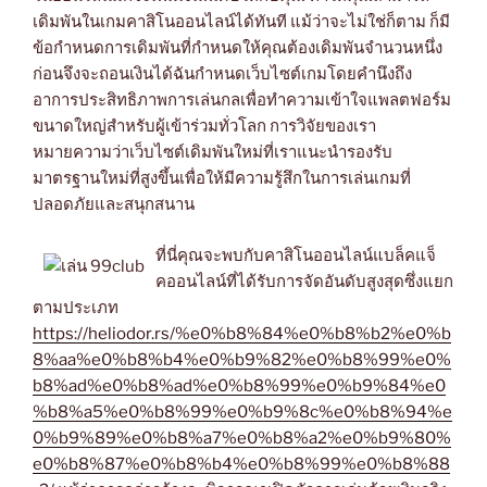
เดิมพันในเกมคาสิโนออนไลน์ได้ทันที แม้ว่าจะไม่ใช่ก็ตาม ก็มี
ข้อกำหนดการเดิมพันที่กำหนดให้คุณต้องเดิมพันจำนวนหนึ่ง
ก่อนจึงจะถอนเงินได้ฉันกำหนดเว็บไซต์เกมโดยคำนึงถึง
อาการประสิทธิภาพการเล่นกลเพื่อทำความเข้าใจแพลตฟอร์ม
ขนาดใหญ่สำหรับผู้เข้าร่วมทั่วโลก การวิจัยของเรา
หมายความว่าเว็บไซต์เดิมพันใหม่ที่เราแนะนำรองรับ
มาตรฐานใหม่ที่สูงขึ้นเพื่อให้มีความรู้สึกในการเล่นเกมที่
ปลอดภัยและสนุกสนาน
ที่นี่คุณจะพบกับคาสิโนออนไลน์แบล็คแจ็
คออนไลน์ที่ได้รับการจัดอันดับสูงสุดซึ่งแยก
ตามประเภท
https://heliodor.rs/%e0%b8%84%e0%b8%b2%e0%b
8%aa%e0%b8%b4%e0%b9%82%e0%b8%99%e0%
b8%ad%e0%b8%ad%e0%b8%99%e0%b9%84%e0
%b8%a5%e0%b8%99%e0%b9%8c%e0%b8%94%e
0%b9%89%e0%b8%a7%e0%b8%a2%e0%b9%80%
e0%b8%87%e0%b8%b4%e0%b8%99%e0%b8%88