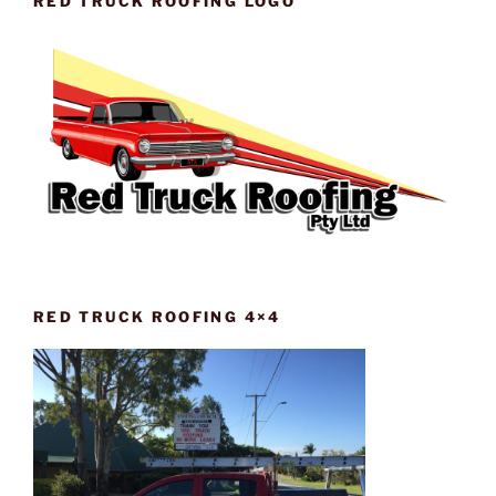
RED TRUCK ROOFING LOGO
RED TRUCK ROOFING 4×4