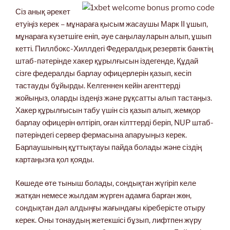
Сіз анық әрекет
етуіңіз керек – мұнараға қысым жасаушы Марк II ұшып,
мұнараға күзетшіге еніп, әуе саңылауларын алып, ұшып
кетті. Пиллбокс-Хиллдегі Федералдық резервтік банктің
штаб-пәтерінде хакер құрылғысын іздегенде, Құдай
сізге федералды барлау офицерлерін қазып, кесіп
тастауды бұйырды. Келгеннен кейін агенттерді
жойыңыз, оларды іздеңіз және рұқсатты алып тастаңыз.
Хакер құрылғысын табу үшін сіз қазып алып, жемқор
барлау офицерін өлтіріп, оған кілттерді беріп, NUP штаб-
пәтеріндегі сервер фермасына апаруыңыз керек.
Барлаушының құттықтауы пайда болады және сіздің
картаңызға қол қояды.
Көшеде өте тыныш болады, сондықтан жүгіріп келе
жатқан немесе жылдам жүрген адамға барған жөн,
сондықтан дәл алдыңғы жағындағы кіреберісте отыру
керек. Оны тонаудың жетекшісі бұзып, лифтпен жүру