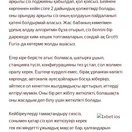
арқылы сіз лоджияны қабылдап, қол қоясыз. Бейнені
көргеннен кейін сізге 2 дайындық қолжетімді болады,
оны орындау арқылы сіз оның қолдауын пайдаланып
қатені болдырмай аласыз. Жас бабаның көмегімен
ұрлық алдау алгоритмін бұза отырып, сіз белгілі бір
дәрежеде киім-кешек топтамаларын, сондай-ақ Grotti
Furia-да көтерме жолды ашасыз.
Егер кіре берісте атыс болмаса, шатырға ұшып,
станцияға түсіп, конфигурацияны тез ұстап, сол жолмен
оралу керек. Ештеңе күрделі емес, бірақ ұрланған көлікті
көргенде, автокөлік әуесқойларын босқа жіберіңіз,
әйтпесе ол кенеттен жылдамдықты арттырып, иттерді
өлтіруі мүмкін. Оны бір рет жібіту жеткілікті, болашақта
оны жасадым деп білу үшін жеткілікті болады.
Кейбіреулерді тамақтандыру сөзсіз,
сонымен қатар сіз қол жеткізуіңіз керек
тек екі міндетті ұжымдық мақсат бар, қалғандарын