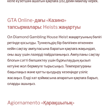
келе күзетшіні ашатын қақпаға (16) дейін майлау керек.
GTA Online-дағы «Казино»
тапсырмалары: Heists жаңартуы
Ол Diamond Gambling House Heist жаңартуының бөлігі
ретінде қосылды. Туннельдің бір бөлігінен өткеннен
кейін сақтау ампуласына баратын қақпаға жақындап,
оны ашу үшін лазерді пайдаланыңыз. Ампуланы сақтау
блогын сәтті бөлшектеу үшін бұрғылаудың қызып
кетуіне жол бермеуге тырысыңыз. Температураны
бақылаңыз және қатты қыздыру кезеңінде үзіліс
жасаңыз. Енді хат қоймасына апаратын қақпаға барып,
оларды ашыңыз.
Agiornamento «Қарақшылық»