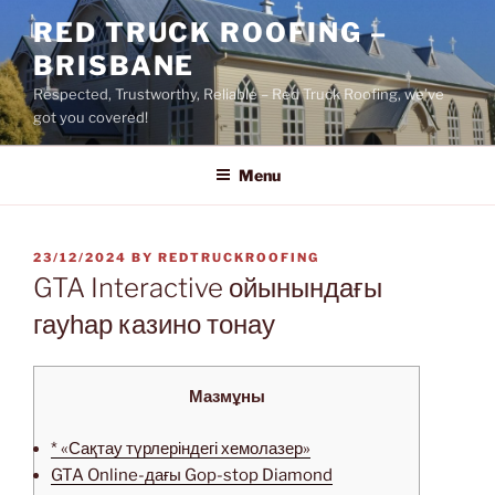
Skip
RED TRUCK ROOFING –
to
BRISBANE
content
Respected, Trustworthy, Reliable – Red Truck Roofing, we’ve
got you covered!
Menu
POSTED
23/12/2024
BY
REDTRUCKROOFING
ON
GTA Interactive ойынындағы
гауһар казино тонау
Мазмұны
* «Сақтау түрлеріндегі хемолазер»
GTA Online-дағы Gop-stop Diamond