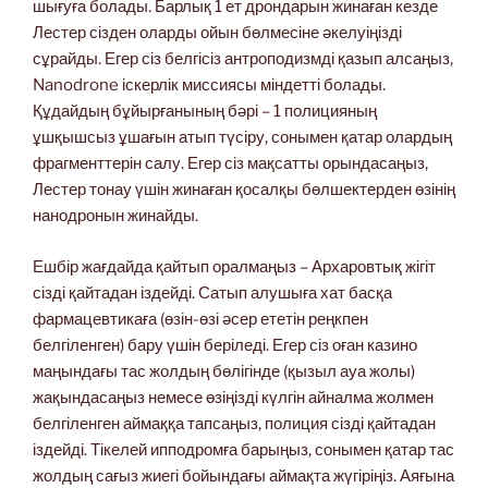
шығуға болады. Барлық 1 ет дрондарын жинаған кезде
Лестер сізден оларды ойын бөлмесіне әкелуіңізді
сұрайды. Егер сіз белгісіз антроподизмді қазып алсаңыз,
Nanodrone іскерлік миссиясы міндетті болады.
Құдайдың бұйырғанының бәрі – 1 полицияның
ұшқышсыз ұшағын атып түсіру, сонымен қатар олардың
фрагменттерін салу. Егер сіз мақсатты орындасаңыз,
Лестер тонау үшін жинаған қосалқы бөлшектерден өзінің
нанодронын жинайды.
Ешбір жағдайда қайтып оралмаңыз – Архаровтық жігіт
сізді қайтадан іздейді. Сатып алушыға хат басқа
фармацевтикаға (өзін-өзі әсер ететін реңкпен
белгіленген) бару үшін беріледі. Егер сіз оған казино
маңындағы тас жолдың бөлігінде (қызыл ауа жолы)
жақындасаңыз немесе өзіңізді күлгін айналма жолмен
белгіленген аймаққа тапсаңыз, полиция сізді қайтадан
іздейді. Тікелей ипподромға барыңыз, сонымен қатар тас
жолдың сағыз жиегі бойындағы аймақта жүгіріңіз. Аяғына