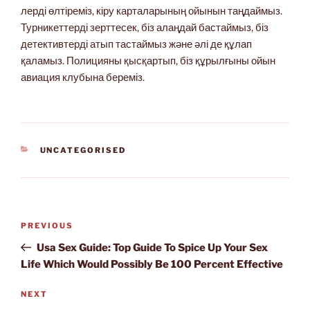
лерді өлтіреміз, кіру карталарының ойынын таңдаймыз.
Турникеттерді зерттесек, біз алаңдай бастаймыз, біз
детективтерді атып тастаймыз және әлі де құлап
қаламыз. Полицияны қысқартып, біз құрылғыны ойын
авиация клубына береміз.
CATEGORIES
UNCATEGORISED
Post
Previous
PREVIOUS
navigation
Post
Usa Sex Guide: Top Guide To Spice Up Your Sex
Life Which Would Possibly Be 100 Percent Effective
Next
NEXT