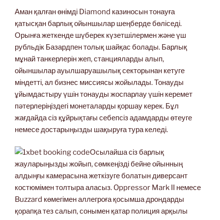
Аман қалған өнімді Diamond казиносын тонауға
қатысқан барлық ойыншылар шеңберде бөліседі.
Орынға жеткенде шүберек күзетшілермен және үш
рубльдік Базардпен толық шайқас болады. Барлық
мұнай танкерлерін жеп, станцияларды алып,
ойыншылар ауылшаруашылық секторынан кетуге
міндетті, ал бизнес миссиясы жойылады. Тонауды
ұйымдастыру үшін тонауды жоспарлау үшін керемет
пәтерлеріңіздегі монеталарды қоршау керек. Бұл
жағдайда сіз құйрықтағы себепсіз адамдарды өтеуге
немесе достарыңызды шақыруға тура келеді.
Осылайша сіз барлық
жауларыңызды жойып, сөмкеңізді бейне ойынның
алдыңғы камерасына жеткізуге болатын диверсант
костюмімен толтыра аласыз. Oppressor Mark II немесе
Buzzard көмегімен аллегроға қосымша дрондарды
қорапқа тез салып, сонымен қатар полиция арқылы