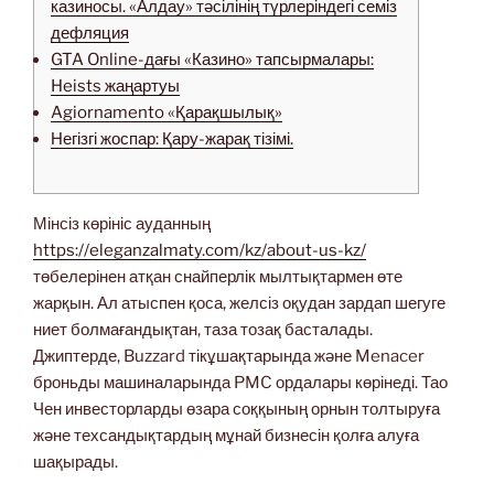
казиносы. «Алдау» тәсілінің түрлеріндегі семіз
дефляция
GTA Online-дағы «Казино» тапсырмалары:
Heists жаңартуы
Agiornamento «Қарақшылық»
Негізгі жоспар: Қару-жарақ тізімі.
Мінсіз көрініс ауданның
https://eleganzalmaty.com/kz/about-us-kz/
төбелерінен атқан снайперлік мылтықтармен өте
жарқын. Ал атыспен қоса, желсіз оқудан зардап шегуге
ниет болмағандықтан, таза тозақ басталады.
Джиптерде, Buzzard тікұшақтарында және Menacer
броньды машиналарында PMC ордалары көрінеді.
Тао
Чен инвесторларды өзара соққының орнын толтыруға
және техсандықтардың мұнай бизнесін қолға алуға
шақырады.