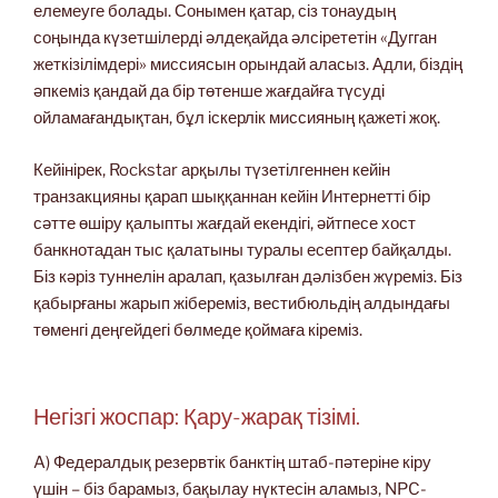
елемеуге болады. Сонымен қатар, сіз тонаудың
соңында күзетшілерді әлдеқайда әлсірететін «Дугган
жеткізілімдері» миссиясын орындай аласыз. Адли, біздің
әпкеміз қандай да бір төтенше жағдайға түсуді
ойламағандықтан, бұл іскерлік миссияның қажеті жоқ.
Кейінірек, Rockstar арқылы түзетілгеннен кейін
транзакцияны қарап шыққаннан кейін Интернетті бір
сәтте өшіру қалыпты жағдай екендігі, әйтпесе хост
банкнотадан тыс қалатыны туралы есептер байқалды.
Біз кәріз туннелін аралап, қазылған дәлізбен жүреміз. Біз
қабырғаны жарып жібереміз, вестибюльдің алдындағы
төменгі деңгейдегі бөлмеде қоймаға кіреміз.
Негізгі жоспар: Қару-жарақ тізімі.
A) Федералдық резервтік банктің штаб-пәтеріне кіру
үшін – біз барамыз, бақылау нүктесін аламыз, NPC-