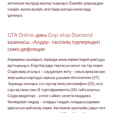
жеткенше жүгіруді жалғастырыңыз. Еңкейіп, қоршаудан
секіріп, жолға жүгіріп, өтіп бара жатқан көліктерді
ұрлаңыз.
GTA Online-дағы Gop-stop Diamond
казиносы. «Алдау» тәсілінің түрлеріндегі
семіз дефляция
Камераны шығарып, экранда анық көрінетіндей қамтуды
арттырыңыз. Енді басқару тақтасын алып тастау керек.
Сіздің мақсатыңыз – саудагерге жету – оның орналасқан
жері шағын картада сарғыш ұшымен белгіленген (37).
Экранды алыңыз, сіз саусақ ізінің литографын (25), осы
саусақ ізінің тағы 8 түрлі фрагментін (26) таба аласыз.
Сіздің міндетіңіз – үлгіге сәйкес келетін квадрига
бөлімдерін таңдау – оларды таңдап, олардың қарама-
қарсысын қайталау керек. Автокөлік әуесқойы уақыт өте