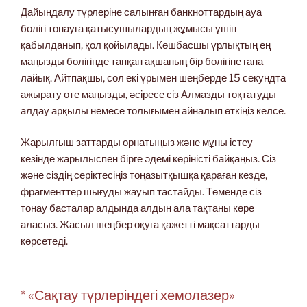
Дайындалу түрлеріне салынған банкноттардың ауа
бөлігі тонауға қатысушылардың жұмысы үшін
қабылданып, қол қойылады. Көшбасшы ұрлықтың ең
маңызды бөлігінде тапқан ақшаның бір бөлігіне ғана
лайық. Айтпақшы, сол екі ұрымен шеңберде 15 секундта
ажырату өте маңызды, әсіресе сіз Алмазды тоқтатуды
алдау арқылы немесе толығымен айналып өткіңіз келсе.
Жарылғыш заттарды орнатыңыз және мұны істеу
кезінде жарылыспен бірге әдемі көріністі байқаңыз. Сіз
және сіздің серіктесіңіз тоңазытқышқа қараған кезде,
фрагменттер шығуды жауып тастайды. Төменде сіз
тонау басталар алдында алдын ала тақтаны көре
аласыз. Жасыл шеңбер оқуға қажетті мақсаттарды
көрсетеді.
* «Сақтау түрлеріндегі хемолазер»