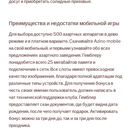
досуг и приобретать солидные призовые.
Преимущества и недостатки мобильной игры
Для выбора доступно 500 азартных аппаратов в демо
режиме и в платном варианте. Скачивайте Azino mobile
на свой мобильный, и первыми узнавайте обо всех
предложениях азартного заведения. Гемблеру
понадобится всего 25 мегабайтов памяти и
подключение к сети. Все слоты имеют превосходное
качество изображения, благодаря полной адаптации под
различные типы устройств. Для получения бонуса в
честь своих именин пользователь должен написать в
чат технической поддержки клуба. Гемблер
предоставляет скан документов, где будет видна дата
рождения, после чего получает подарок. Активировать
бонус можно за три дня до, так и за три дня после
праздника.