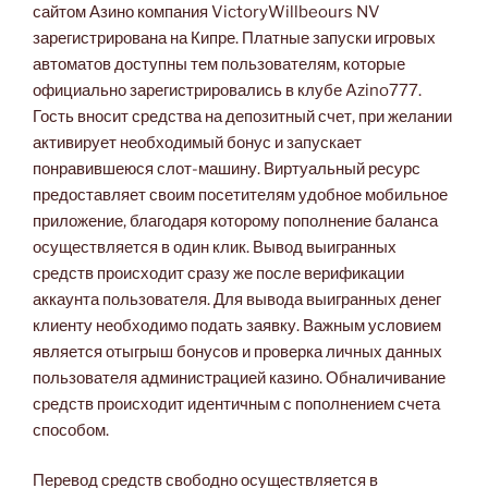
сайтом Азино компания VictoryWillbeours NV
зарегистрирована на Кипре. Платные запуски игровых
автоматов доступны тем пользователям, которые
официально зарегистрировались в клубе Azino777.
Гость вносит средства на депозитный счет, при желании
активирует необходимый бонус и запускает
понравившеюся слот-машину. Виртуальный ресурс
предоставляет своим посетителям удобное мобильное
приложение, благодаря которому пополнение баланса
осуществляется в один клик. Вывод выигранных
средств происходит сразу же после верификации
аккаунта пользователя. Для вывода выигранных денег
клиенту необходимо подать заявку. Важным условием
является отыгрыш бонусов и проверка личных данных
пользователя администрацией казино. Обналичивание
средств происходит идентичным с пополнением счета
способом.
Перевод средств свободно осуществляется в