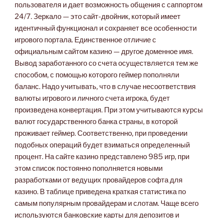
пользователя и дает возможность общения с саппортом
24/7. Зеркало — это сайт-двойник, который имеет
идентичный функционал и сохраняет все особенности
игрового портала. Единственное отличие с
официальным сайтом казино — другое доменное имя.
Вывод заработанного со счета осуществляется тем же
способом, с помощью которого геймер пополняли
баланс. Надо учитывать, что в случае несоответствия
валюты игрового и личного счета игрока, будет
произведена конвертация. При этом учитываются курсы
валют государственного банка страны, в которой
проживает геймер. Соответственно, при проведении
подобных операций будет взиматься определенный
процент. На сайте казино представлено 985 игр, при
этом список постоянно пополняется новыми
разработками от ведущих провайдеров софта для
казино. В таблице приведена краткая статистика по
самым популярным провайдерам и слотам. Чаще всего
используются банковские карты для депозитов и