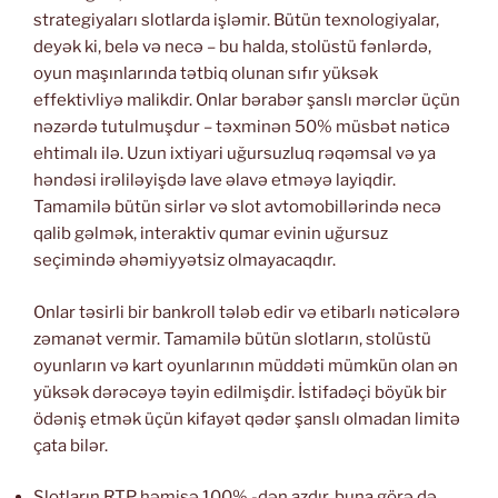
strategiyaları slotlarda işləmir. Bütün texnologiyalar,
deyək ki, belə və necə – bu halda, stolüstü fənlərdə,
oyun maşınlarında tətbiq olunan sıfır yüksək
effektivliyə malikdir. Onlar bərabər şanslı mərclər üçün
nəzərdə tutulmuşdur – təxminən 50% müsbət nəticə
ehtimalı ilə. Uzun ixtiyari uğursuzluq rəqəmsal və ya
həndəsi irəliləyişdə lave əlavə etməyə layiqdir.
Tamamilə bütün sirlər və slot avtomobillərində necə
qalib gəlmək, interaktiv qumar evinin uğursuz
seçimində əhəmiyyətsiz olmayacaqdır.
Onlar təsirli bir bankroll tələb edir və etibarlı nəticələrə
zəmanət vermir. Tamamilə bütün slotların, stolüstü
oyunların və kart oyunlarının müddəti mümkün olan ən
yüksək dərəcəyə təyin edilmişdir. İstifadəçi böyük bir
ödəniş etmək üçün kifayət qədər şanslı olmadan limitə
çata bilər.
Slotların RTP həmişə 100% -dən azdır, buna görə də