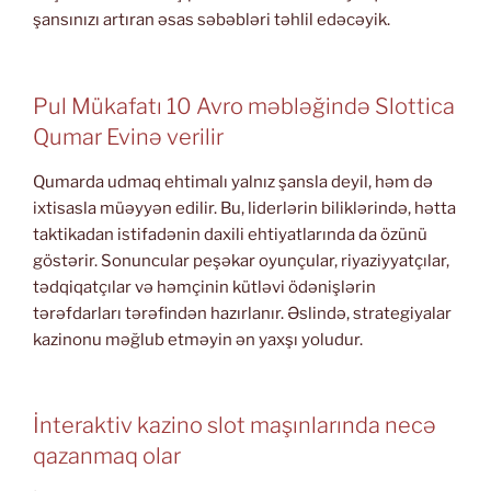
şansınızı artıran əsas səbəbləri təhlil edəcəyik.
Pul Mükafatı 10 Avro məbləğində Slottica
Qumar Evinə verilir
Qumarda udmaq ehtimalı yalnız şansla deyil, həm də
ixtisasla müəyyən edilir. Bu, liderlərin biliklərində, hətta
taktikadan istifadənin daxili ehtiyatlarında da özünü
göstərir. Sonuncular peşəkar oyunçular, riyaziyyatçılar,
tədqiqatçılar və həmçinin kütləvi ödənişlərin
tərəfdarları tərəfindən hazırlanır. Əslində, strategiyalar
kazinonu məğlub etməyin ən yaxşı yoludur.
İnteraktiv kazino slot maşınlarında necə
qazanmaq olar