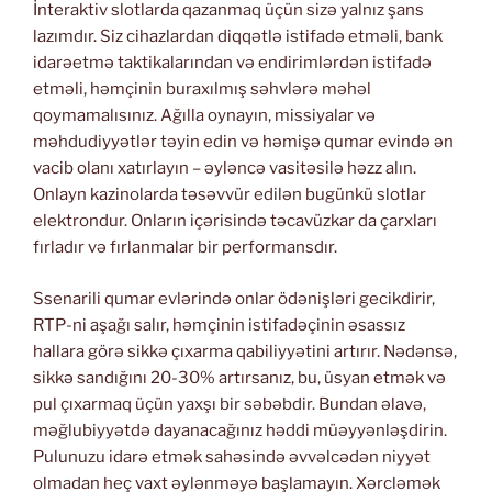
İnteraktiv slotlarda qazanmaq üçün sizə yalnız şans
lazımdır. Siz cihazlardan diqqətlə istifadə etməli, bank
idarəetmə taktikalarından və endirimlərdən istifadə
etməli, həmçinin buraxılmış səhvlərə məhəl
qoymamalısınız. Ağılla oynayın, missiyalar və
məhdudiyyətlər təyin edin və həmişə qumar evində ən
vacib olanı xatırlayın – əyləncə vasitəsilə həzz alın.
Onlayn kazinolarda təsəvvür edilən bugünkü slotlar
elektrondur. Onların içərisində təcavüzkar da çarxları
fırladır və fırlanmalar bir performansdır.
Ssenarili qumar evlərində onlar ödənişləri gecikdirir,
RTP-ni aşağı salır, həmçinin istifadəçinin əsassız
hallara görə sikkə çıxarma qabiliyyətini artırır. Nədənsə,
sikkə sandığını 20-30% artırsanız, bu, üsyan etmək və
pul çıxarmaq üçün yaxşı bir səbəbdir. Bundan əlavə,
məğlubiyyətdə dayanacağınız həddi müəyyənləşdirin.
Pulunuzu idarə etmək sahəsində əvvəlcədən niyyət
olmadan heç vaxt əylənməyə başlamayın. Xərcləmək