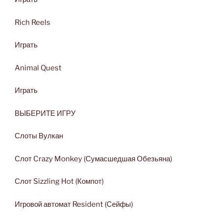
Rich Reels
Играть
Animal Quest
Играть
ВЫБЕРИТЕ ИГРУ
Слоты Вулкан
Слот Crazy Monkey (Сумасшедшая Обезьяна)
Слот Sizzling Hot (Компот)
Игровой автомат Resident (Сейфы)