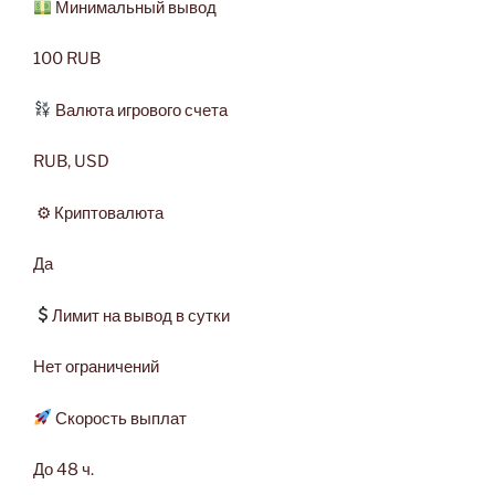
Минимальный вывод
100 RUB
Валюта игрового счета
RUB, USD
⚙ Криптовалюта
Да
Лимит на вывод в сутки
Нет ограничений
Скорость выплат
До 48 ч.