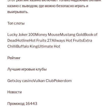
Этот рейтинг казино включает только надежные онлайн
казино с выводом, где можно безопасно играть и
выигрывать.
Топ слоты
Lucky Joker 100Money MouseMustang GoldBook of
DeadHotlineHot Fruits 27Allways Hot FruitsExtra
ChilliBuffalo KingUltimate Hot
Рейтинг
Лучшие игровые клубы
GetxJoy casinoVulkan ClubPokerdom
Новости
Промокод: 16443