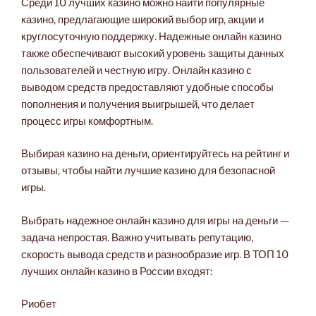
Среди 10 лучших казино можно найти популярные
казино, предлагающие широкий выбор игр, акции и
круглосуточную поддержку. Надежные онлайн казино
также обеспечивают высокий уровень защиты данных
пользователей и честную игру. Онлайн казино с
выводом средств предоставляют удобные способы
пополнения и получения выигрышей, что делает
процесс игры комфортным.
Выбирая казино на деньги, ориентируйтесь на рейтинг и
отзывы, чтобы найти лучшие казино для безопасной
игры.
Выбрать надежное онлайн казино для игры на деньги —
задача непростая. Важно учитывать репутацию,
скорость вывода средств и разнообразие игр. В ТОП 10
лучших онлайн казино в России входят:
Риобет