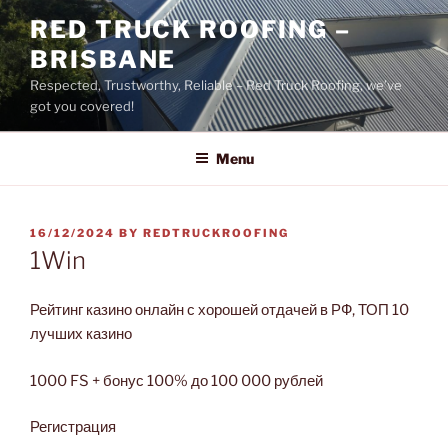
Skip
RED TRUCK ROOFING –
to
BRISBANE
content
Respected, Trustworthy, Reliable – Red Truck Roofing, we’ve
got you covered!
Menu
POSTED
16/12/2024
BY
REDTRUCKROOFING
ON
1Win
Рейтинг казино онлайн с хорошей отдачей в РФ, ТОП 10
лучших казино
1000 FS + бонус 100% до 100 000 рублей
Регистрация