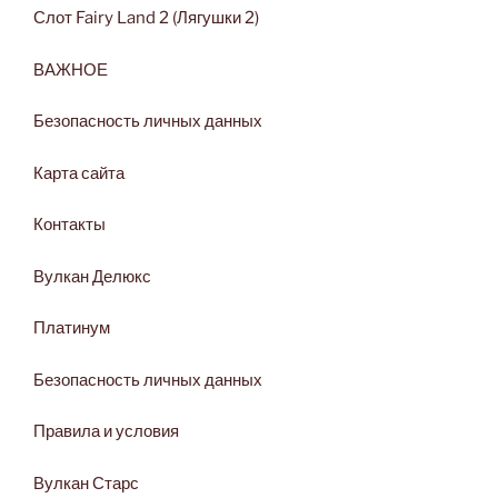
Слот Fairy Land 2 (Лягушки 2)
ВАЖНОЕ
Безопасность личных данных
Карта сайта
Контакты
Вулкан Делюкс
Платинум
Безопасность личных данных
Правила и условия
Вулкан Старс