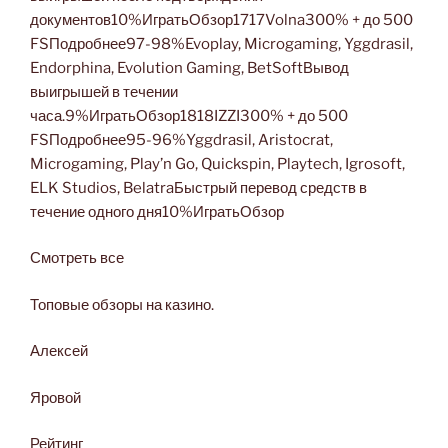
документов10%ИгратьОбзор1717Volna300% + до 500
FSПодробнее97-98%Evoplay, Microgaming, Yggdrasil,
Endorphina, Evolution Gaming, BetSoftВывод
выигрышей в течении
часа.9%ИгратьОбзор1818IZZI300% + до 500
FSПодробнее95-96%Yggdrasil, Aristocrat,
Microgaming, Play’n Go, Quickspin, Playtech, Igrosoft,
ELK Studios, BelatraБыстрый перевод средств в
течение одного дня10%ИгратьОбзор
Смотреть все
Топовые обзоры на казино.
Алексей
Яровой
Рейтинг