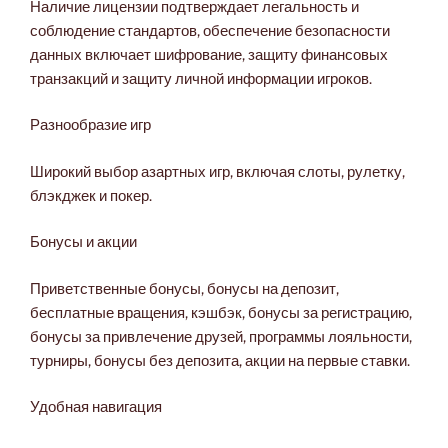
Наличие лицензии подтверждает легальность и
соблюдение стандартов, обеспечение безопасности
данных включает шифрование, защиту финансовых
транзакций и защиту личной информации игроков.
Разнообразие игр
Широкий выбор азартных игр, включая слоты, рулетку,
блэкджек и покер.
Бонусы и акции
Приветственные бонусы, бонусы на депозит,
бесплатные вращения, кэшбэк, бонусы за регистрацию,
бонусы за привлечение друзей, программы лояльности,
турниры, бонусы без депозита, акции на первые ставки.
Удобная навигация