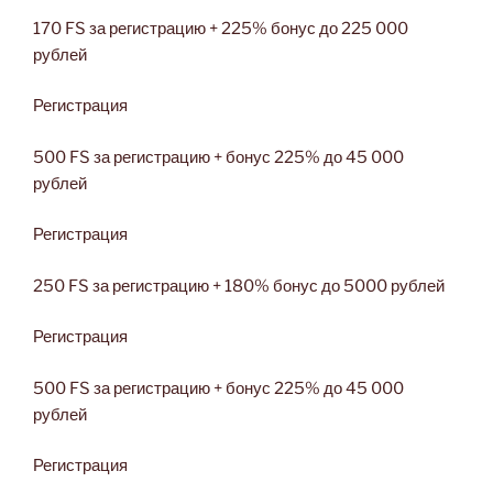
170 FS за регистрацию + 225% бонус до 225 000
рублей
Регистрация
500 FS за регистрацию + бонус 225% до 45 000
рублей
Регистрация
250 FS за регистрацию + 180% бонус до 5000 рублей
Регистрация
500 FS за регистрацию + бонус 225% до 45 000
рублей
Регистрация