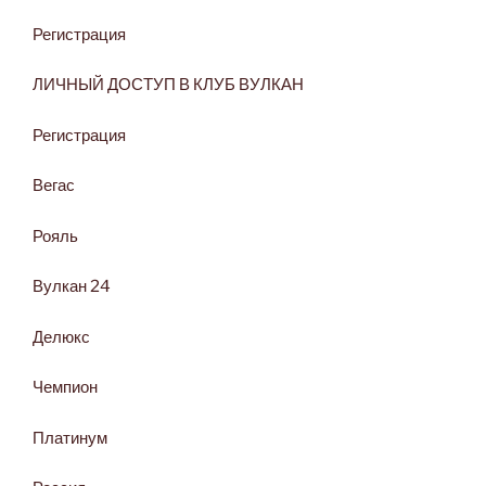
Регистрация
ЛИЧНЫЙ ДОСТУП В КЛУБ ВУЛКАН
Регистрация
Вегас
Рояль
Вулкан 24
Делюкс
Чемпион
Платинум