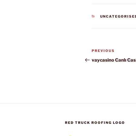
CATEGORIES
UNCATEGORISE
Post
Previous
PREVIOUS
navigation
Post
vaycasino Canlı Cas
RED TRUCK ROOFING LOGO