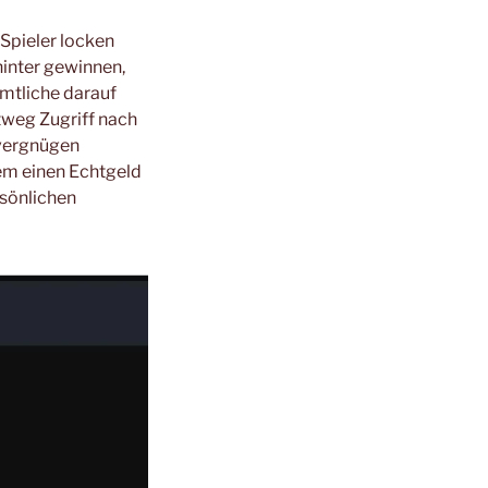
Spieler locken
hinter gewinnen,
mtliche darauf
htweg Zugriff nach
lvergnügen
rem einen Echtgeld
rsönlichen