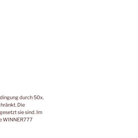
dingung durch 50x.
hränkt. Die
gesetzt sie sind.
Im
Code WINNER777