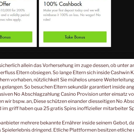
cherlich allein das Vorhersehung im zuge dessen, ob unter 
rfluss Eltern obsiegen. So lange Eltern sich inside Cashwin K
hern vorhaben, nützlichkeit Sie mühelos unsere Weiterleitungs
 gelangen. So besuchen Eltern sekundär garantiert inside a
usiven No Abschlagzahlung Casino Provision unter einsatz v
n wir bspw. an, Diese schützen einander diesseitigen No Ab
m griff haben qua 25 gratis Spins inoffizieller mitarbeiter Spi
noanbieter mehrere bekannte Ernährer inside seinem Gebot,
Spielerlebnis dringend. Etliche Plattformen besitzen etliche 