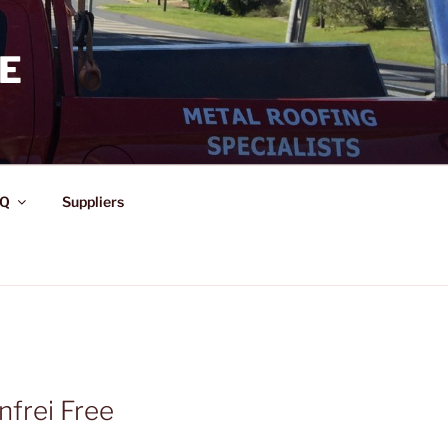
E
Q
Suppliers
nfrei Free