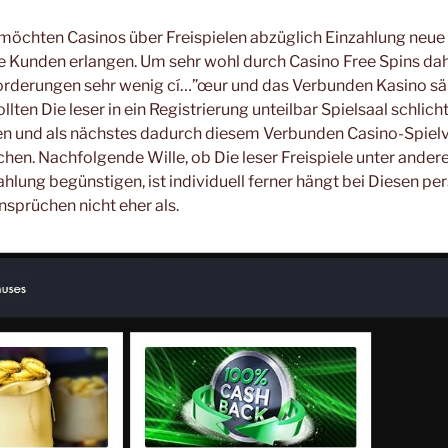
öchten Casinos über Freispielen abzüglich Einzahlung neue 
e Kunden erlangen. Um sehr wohl durch Casino Free Spins da
forderungen sehr wenig cí…”œur und das Verbunden Kasino sä
ollten Die leser in ein Registrierung unteilbar Spielsaal schlic
tten und als nächstes dadurch diesem Verbunden Casino-Spie
en. Nachfolgende Wille, ob Die leser Freispiele unter ande
hlung begünstigen, ist individuell ferner hängt bei Diesen pe
sprüchen nicht eher als.