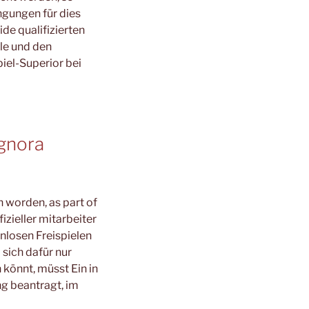
ngungen für dies
e qualifizierten
le und den
iel-Superior bei
ignora
 worden, as part of
zieller mitarbeiter
nlosen Freispielen
 sich dafür nur
könnt, müsst Ein in
ng beantragt, im