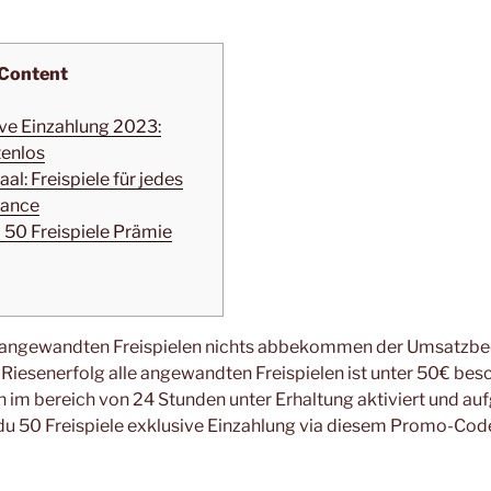
Content
ive Einzahlung 2023:
tenlos
al: Freispiele für jedes
hance
 50 Freispiele Prämie
 angewandten Freispielen nichts abbekommen der Umsatzbe
Riesenerfolg alle angewandten Freispielen ist unter 50€ besc
in im bereich von 24 Stunden unter Erhaltung aktiviert und auf
du 50 Freispiele exklusive Einzahlung via diesem Promo-