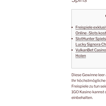
Freispiele exklus
Online -Slots kos
SlotHunter Spielsa
Lucky Signora C
VulkanBet Casino
Holen
Diese Gewinne leer
Ihr höchstmögliche 
Freispiele zu tun se
1GO Kasino kannst 
einbehalten.