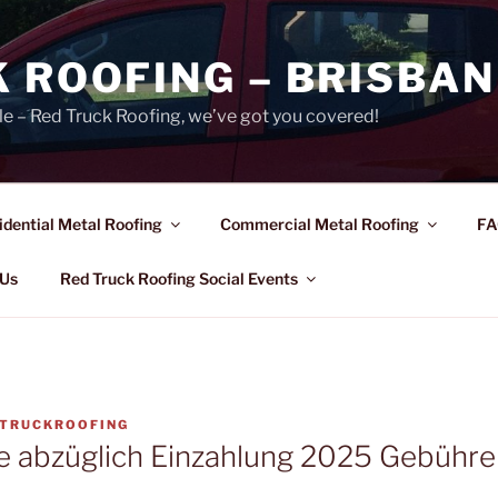
 ROOFING – BRISBAN
le – Red Truck Roofing, we’ve got you covered!
idential Metal Roofing
Commercial Metal Roofing
FA
 Us
Red Truck Roofing Social Events
TRUCKROOFING
le abzüglich Einzahlung 2025 Gebühre