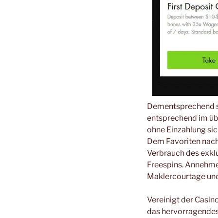
Dementsprechend si
entsprechend im übe
ohne Einzahlung sic
Dem Favoriten nach
Verbrauch des exkl
Freespins. Annehme
Maklercourtage und i
Vereinigt der Casi
das hervorragendes 