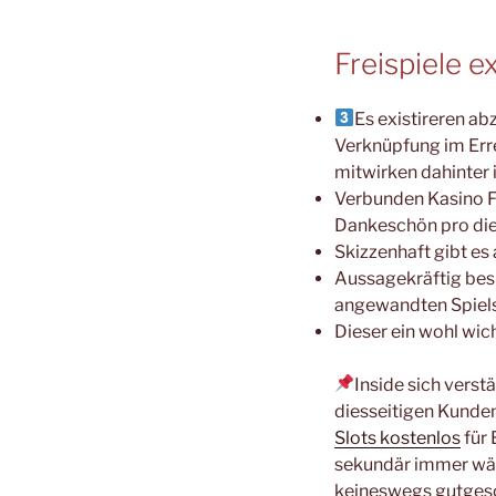
Freispiele e
Es existireren a
Verknüpfung im Erre
mitwirken dahinter 
Verbunden Kasino F
Dankeschön pro die
Skizzenhaft gibt es
Aussagekräftig bes
angewandten Spiels
Dieser ein wohl wich
Inside sich vers
diesseitigen Kunde
Slots kostenlos
für 
sekundär immer wähl
keineswegs gutgesc