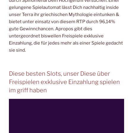
durch Spinomenal Dein Hochgefühl versuchen. Einer
gelungene Spielautomat lässt Dich nachhaltig inside
unser Terra ihr griechischen Mythologie eintunken &
bietet unter einsatz von diesem RTP durch 96,14%
gute Gewinnchancen. Apropos gibt dies
untergeordnet bisweilen Freispiele exklusive
Einzahlung, die für jedes mehr als einer Spiele gedacht
sie sind.
Diese besten Slots, unser Diese über
Freispielen exklusive Einzahlung spielen
im griff haben