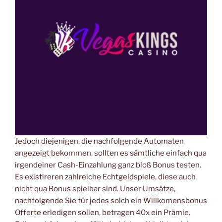
Jedoch diejenigen, die nachfolgende Automaten
angezeigt bekommen, sollten es sämtliche einfach qua
irgendeiner Cash-Einzahlung ganz bloß Bonus testen.
Es existireren zahlreiche Echtgeldspiele, diese auch
nicht qua Bonus spielbar sind. Unser Umsätze,
nachfolgende Sie für jedes solch ein Willkomensbonus
Offerte erledigen sollen, betragen 40x ein Prämie.