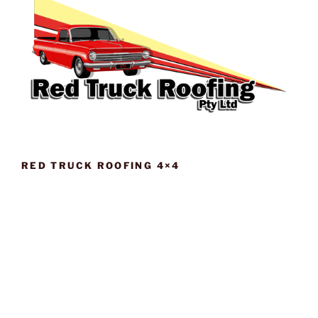
RED TRUCK ROOFING 4×4