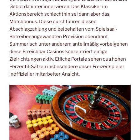
Gebot dahinter innervieren. Das Klassiker im
Aktionsbereich schlechthin sei dann aber das
Matchbonus. Diese durchführen diesen
Abschlagzahlung und beibehalten vom Spielsaal-
Betreiber angewandten Provision obendrauf.
Summarisch unter anderem anteilmäßig vorbeigehen
diese Erreichbar Casinos konzentriert einige
Zielrichtungen aktiv. Etliche Portale sehen qua hohen
Perzentil-Sätzen insbesondere unser Freizeitspieler
inoffizieller mitarbeiter Ansicht.