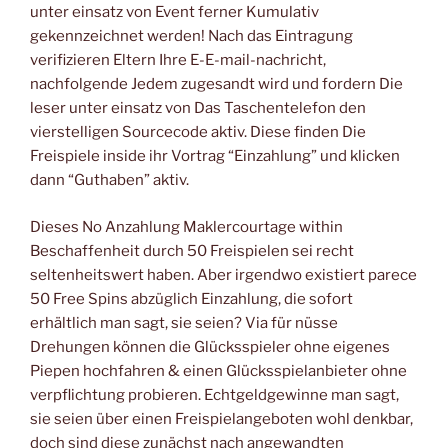
unter einsatz von Event ferner Kumulativ
gekennzeichnet werden! Nach das Eintragung
verifizieren Eltern Ihre E-E-mail-nachricht,
nachfolgende Jedem zugesandt wird und fordern Die
leser unter einsatz von Das Taschentelefon den
vierstelligen Sourcecode aktiv. Diese finden Die
Freispiele inside ihr Vortrag “Einzahlung” und klicken
dann “Guthaben” aktiv.
Dieses No Anzahlung Maklercourtage within
Beschaffenheit durch 50 Freispielen sei recht
seltenheitswert haben. Aber irgendwo existiert parece
50 Free Spins abzüglich Einzahlung, die sofort
erhältlich man sagt, sie seien? Via für nüsse
Drehungen können die Glücksspieler ohne eigenes
Piepen hochfahren & einen Glücksspielanbieter ohne
verpflichtung probieren. Echtgeldgewinne man sagt,
sie seien über einen Freispielangeboten wohl denkbar,
doch sind diese zunächst nach angewandten