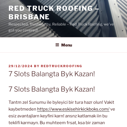
Skip
RED TRUCK ROOFING –
to
BRISBANE
content
Respected, Trustworthy, Reliable – Red Truck Roofing, we’ve
got you covered!
Menu
POSTED
29/12/2024
BY
REDTRUCKROOFING
ON
7 Slots Balangta Byk Kazan!
7 Slots Balangta Byk Kazan!
Tantm zel Sunumu ile byleyici bir tura hazr olun! Vakit
kaybetmeden
https://www.eskisehirkickboks.com/
ve
esiz avantajlarn keyfini karn! ansnz katlamak iin bu
teklifi karmayn. Bu muhteem frsat, ksa bir zaman