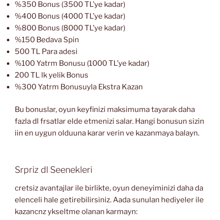
%350 Bonus (3500 TL’ye kadar)
%400 Bonus (4000 TL’ye kadar)
%800 Bonus (8000 TL’ye kadar)
%150 Bedava Spin
500 TL Para adesi
%100 Yatrm Bonusu (1000 TL’ye kadar)
200 TL lk yelik Bonus
%300 Yatrm Bonusuyla Ekstra Kazan
Bu bonuslar, oyun keyfinizi maksimuma tayarak daha
fazla dl frsatlar elde etmenizi salar. Hangi bonusun sizin
iin en uygun olduuna karar verin ve kazanmaya balayn.
Srpriz dl Seenekleri
cretsiz avantajlar ile birlikte, oyun deneyiminizi daha da
elenceli hale getirebilirsiniz. Aada sunulan hediyeler ile
kazancnz ykseltme olanan karmayn: