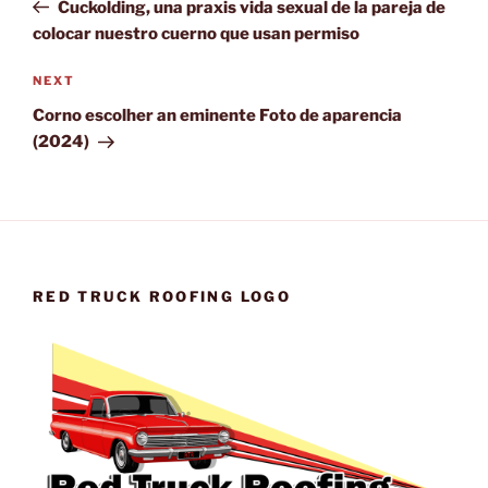
Post
Cuckolding, una praxis vida sexual de la pareja de
colocar nuestro cuerno que usan permiso
Next
NEXT
Post
Corno escolher an eminente Foto de aparencia
(2024)
RED TRUCK ROOFING LOGO