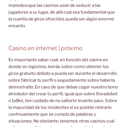
maniobra que las casinos usan de seducir a las
jugadores a su lugar, de allá cual sea fundamental que
la cuantía de giros ofrecidos pueda ser algún enorme
encanto.
Casino en internet | próximo
Es importante saber cual, en función del casino en
donde os registres, leerás sobre como obtener los
giros gratuito debido a pueda ser durante el desarrollo
sobre fabricar tu perfil o seguidamente sobre haberla
demostrado. En caso de que debas coger nuestro bono
alrededor del crear tu perfil, igual que sobre Doradobet
o 1xBet, ten cuidado de no saltarte levante paso. Sobre
la mayoridad de los incidentes sí es posible retirarlo
continuamente que se cumpla de palabras y
situaciones. No obstante, tenemos otras casinos cual