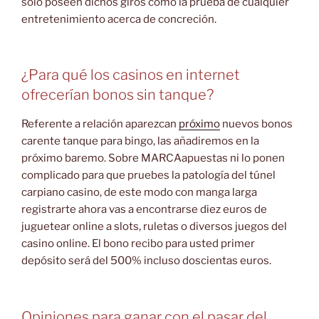
solo poseen dichos giros como la prueba de cualquier
entretenimiento acerca de concreción.
¿Para qué los casinos en internet
ofrecerían bonos sin tanque?
Referente a relación aparezcan
próximo
nuevos bonos
carente tanque para bingo, las añadiremos en la
próximo baremo. Sobre MARCAapuestas ni lo ponen
complicado para que pruebes la patologí­a del túnel
carpiano casino, de este modo con manga larga
registrarte ahora vas a encontrarse diez euros de
juguetear online a slots, ruletas o diversos juegos del
casino online. El bono recibo para usted primer
depósito será del 500% incluso doscientas euros.
Opiniones para ganar con el pasar del