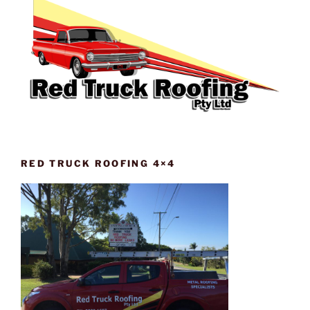
RED TRUCK ROOFING 4×4