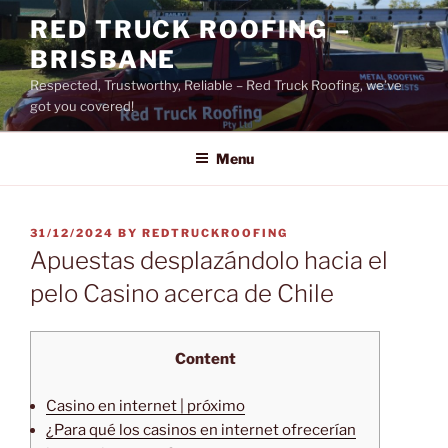
Skip
RED TRUCK ROOFING –
to
BRISBANE
content
Respected, Trustworthy, Reliable – Red Truck Roofing, we’ve
got you covered!
Menu
POSTED
31/12/2024
BY
REDTRUCKROOFING
ON
Apuestas desplazándolo hacia el
pelo Casino acerca de Chile
Content
Casino en internet | próximo
¿Para qué los casinos en internet ofrecerían