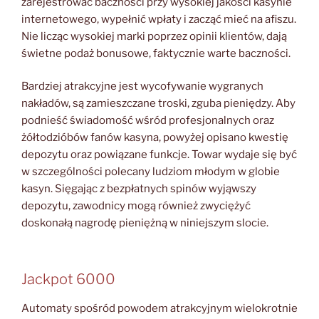
zarejestrować baczności przy wysokiej jakości kasynie
internetowego, wypełnić wpłaty i zacząć mieć na afiszu.
Nie licząc wysokiej marki poprzez opinii klientów, dają
świetne podaż bonusowe, faktycznie warte baczności.
Bardziej atrakcyjne jest wycofywanie wygranych
nakładów, są zamieszczane troski, zguba pieniędzy. Aby
podnieść świadomość wśród profesjonalnych oraz
żółtodzióbów fanów kasyna, powyżej opisano kwestię
depozytu oraz powiązane funkcje. Towar wydaje się być
w szczególności polecany ludziom młodym w globie
kasyn. Sięgając z bezpłatnych spinów wyjąwszy
depozytu, zawodnicy mogą również zwyciężyć
doskonałą nagrodę pieniężną w niniejszym slocie.
Jackpot 6000
Automaty spośród powodem atrakcyjnym wielokrotnie