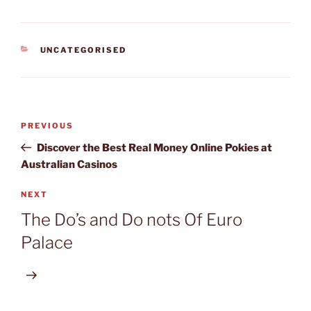
CATEGORIES
UNCATEGORISED
Post
Previous
PREVIOUS
navigation
Post
Discover the Best Real Money Online Pokies at
Australian Casinos
Next
NEXT
Post
The Do’s and Do nots Of Euro
Palace