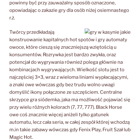
powinny być przy zauważalny sposób oznaczone,
opowiadając o zakazie gry dla osób niżej osiemnastego
r.ż.
Twórcy przedkładają
konstruowanie kapitalnych hot spotów i gry automaty
owoce, które cieszą się znaczniejszą wziętością u
konsumentów. Rozrywka jest bardzo zwykła, oraz
potencjał do wygrywania również polega głównie na
kombinacjach wygrywających. Wielkość slotu jest to
najczęściej 3×3, wraz z wieloma liniami wypłacającymi,
a znaki owe wówczas gdy bez trudu wolno uwagi
domyślić ikony połączone ze szczęściem. Centralne
skrzypce gra siódemka, jaka ma możliwość pojawiać się
przy wielu różnych kolorach (7, 77, 777). Black Horse
owe coś znacznie więcej aniżeli tylko gatunek
automatu, lecz cała seria, w całej zespół której wchodzą
m.in takie zabawy wówczas gdy Fenix Play, Fruit Szał lub
Magic Hot.