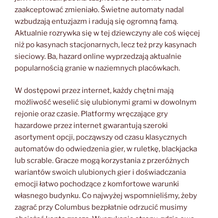
zaakceptować zmieniało. Świetne automaty nadal
wzbudzają entuzjazm i radują się ogromną famą.
Aktualnie rozrywka się w tej dziewczyny ale coś więcej
niż po kasynach stacjonarnych, lecz też przy kasynach
sieciowy. Ba, hazard online wyprzedzają aktualnie
popularnością granie w naziemnych placówkach.
W dostępowi przez internet, każdy chętni mają
możliwość weselić się ulubionymi grami w dowolnym
rejonie oraz czasie. Platformy wręczające gry
hazardowe przez internet gwarantują szeroki
asortyment opcji, począwszy od czasu klasycznych
automatów do odwiedzenia gier, w ruletkę, blackjacka
lub scrable. Gracze mogą korzystania z przeróżnych
wariantów swoich ulubionych gier i doświadczania
emocji łatwo pochodzące z komfortowe warunki
własnego budynku. Co najwyżej wspomnieliśmy, żeby
zagrać przy Columbus bezpłatnie odrzucić musimy