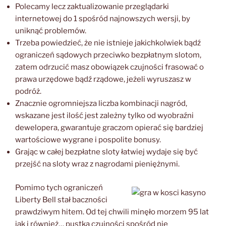
Polecamy lecz zaktualizowanie przeglądarki
internetowej do 1 spośród najnowszych wersji, by
uniknąć problemów.
Trzeba powiedzieć, że nie istnieje jakichkolwiek bądź
ograniczeń sądowych przeciwko bezpłatnym slotom,
zatem odrzucić masz obowiązek czujności frasować o
prawa urzędowe bądź rządowe, jeżeli wyruszasz w
podróż.
Znacznie ogromniejsza liczba kombinacji nagród,
wskazane jest ilość jest zależny tylko od wyobraźni
dewelopera, gwarantuje graczom opierać się bardziej
wartościowe wygrane i pospolite bonusy.
Grając w całej bezpłatne sloty łatwiej wydaje się być
przejść na sloty wraz z nagrodami pieniężnymi.
Pomimo tych ograniczeń
Liberty Bell stał baczności
prawdziwym hitem. Od tej chwili minęło morzem 95 lat
jak i również… pustka czujności spośród nie