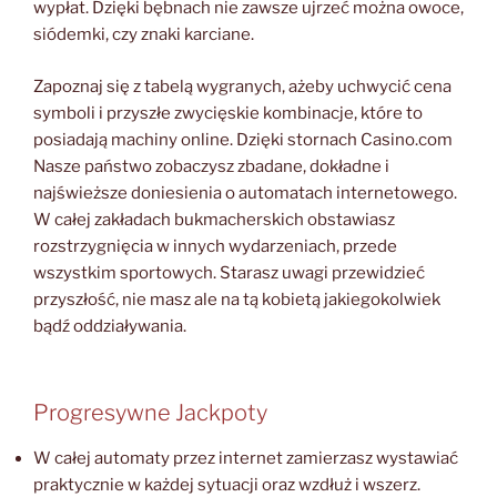
wypłat. Dzięki bębnach nie zawsze ujrzeć można owoce,
siódemki, czy znaki karciane.
Zapoznaj się z tabelą wygranych, ażeby uchwycić cena
symboli i przyszłe zwycięskie kombinacje, które to
posiadają machiny online. Dzięki stornach Casino.com
Nasze państwo zobaczysz zbadane, dokładne i
najświeższe doniesienia o automatach internetowego.
W całej zakładach bukmacherskich obstawiasz
rozstrzygnięcia w innych wydarzeniach, przede
wszystkim sportowych. Starasz uwagi przewidzieć
przyszłość, nie masz ale na tą kobietą jakiegokolwiek
bądź oddziaływania.
Progresywne Jackpoty
W całej automaty przez internet zamierzasz wystawiać
praktycznie w każdej sytuacji oraz wzdłuż i wszerz.