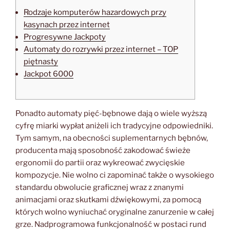
Rodzaje komputerów hazardowych przy
kasynach przez internet
Progresywne Jackpoty
Automaty do rozrywki przez internet – TOP
piętnasty
Jackpot 6000
Ponadto automaty pięć-bębnowe dają o wiele wyższą
cyfrę miarki wypłat aniżeli ich tradycyjne odpowiedniki.
Tym samym, na obecności suplementarnych bębnów,
producenta mają sposobność zakodować świeże
ergonomii do partii oraz wykreować zwycięskie
kompozycje. Nie wolno ci zapominać także o wysokiego
standardu obwolucie graficznej wraz z znanymi
animacjami oraz skutkami dźwiękowymi, za pomocą
których wolno wyniuchać oryginalne zanurzenie w całej
grze.
Nadprogramowa funkcjonalność w postaci rund