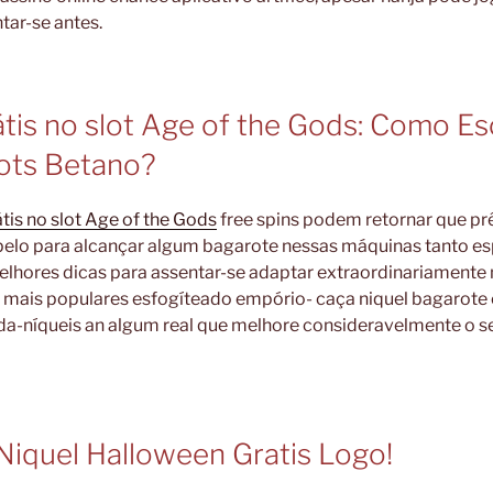
ntar-se antes.
tis no slot Age of the Gods: Como Es
ots Betano?
is no slot Age of the Gods
free spins podem retornar que p
 pelo para alcançar algum bagarote nessas máquinas tanto es
elhores dicas para assentar-se adaptar extraordinariamente 
 mais populares esfogíteado empório- caça niquel bagarot
-níqueis an algum real que melhore consideravelmente o s
Niquel Halloween Gratis Logo!