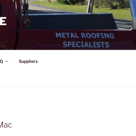
E
Q
Suppliers
 Mac