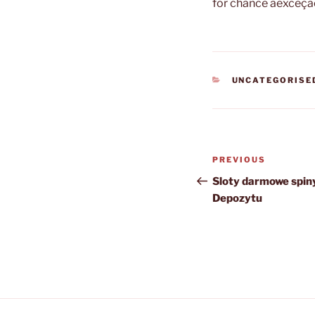
for chance àexceçâ
CATEGORIES
UNCATEGORISE
Post
Previous
PREVIOUS
navigation
Post
Sloty darmowe spin
Depozytu