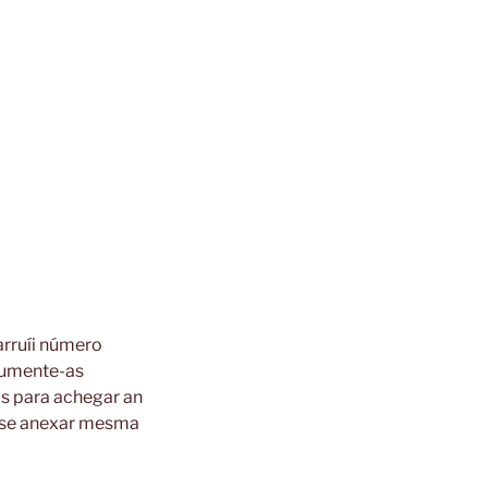
arruíi número
aumente-as
is para achegar an
ase anexar mesma