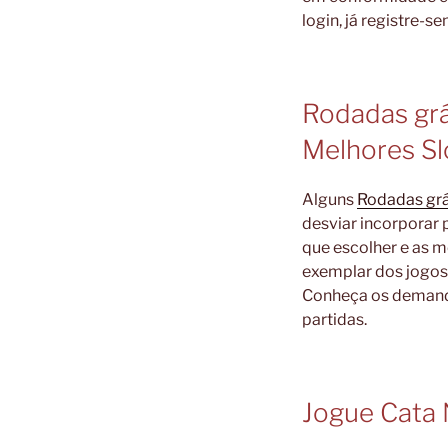
login, já registre-se
Rodadas grá
Melhores Sl
Alguns
Rodadas grát
desviar incorporar
que escolher e as m
exemplar dos jogos
Conheça os demanda
partidas.
Jogue Cata 