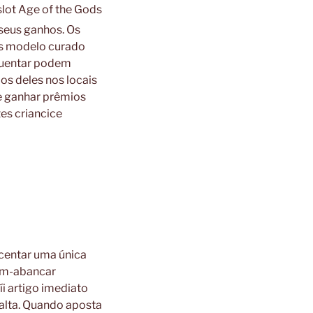
 seus ganhos. Os
os modelo curado
oquentar podem
os deles nos locais
le ganhar prêmios
es criancice
scentar uma única
cam-abancar
íi artigo imediato
 alta. Quando aposta