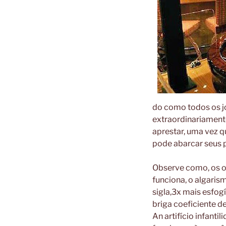
do como todos os jo
extraordinariament
aprestar, uma vez q
pode abarcar seus 
Observe como, os o
funciona, o algari
sigla,3x mais esfog
briga coeficiente d
An artifício infant