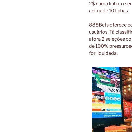
2$ numa linha, o s
acimade 10 linhas.
888Bets oferece co
usuários. Tá classi
afora 2 seleções c
de 100% pressuroso
for liquidada.