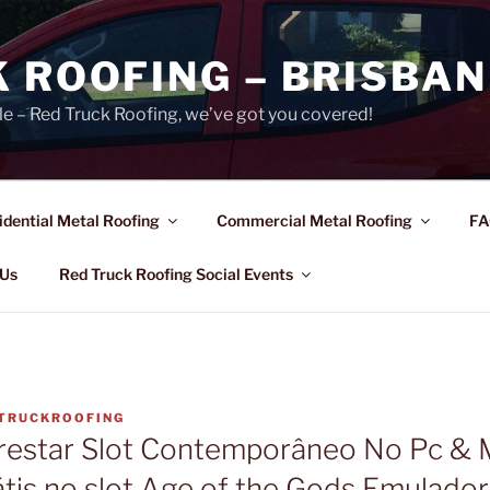
 ROOFING – BRISBAN
le – Red Truck Roofing, we’ve got you covered!
idential Metal Roofing
Commercial Metal Roofing
FA
 Us
Red Truck Roofing Social Events
TRUCKROOFING
restar Slot Contemporâneo No Pc &
tis no slot Age of the Gods Emulador