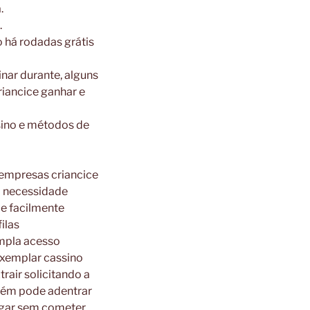
.
.
o há rodadas grátis
inar durante, alguns
riancice ganhar e
sino e métodos de
s empresas criancice
a necessidade
e facilmente
ilas
ampla acesso
exemplar cassino
air solicitando a
mbém pode adentrar
jogar sem cometer