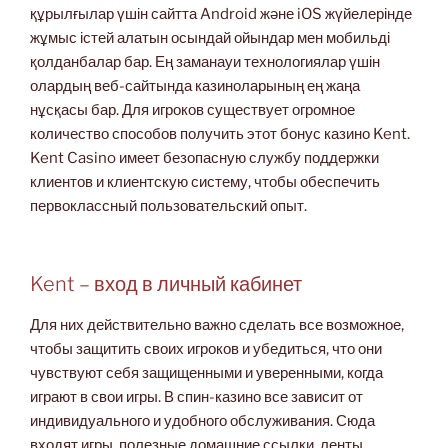
құрылғылар үшін сайтта Android және iOS жүйелерінде
жұмыс істей алатын осындай ойындар мен мобильді
қолданбалар бар. Ең заманауи технологиялар үшін
олардың веб-сайтында казиноларының ең жаңа
нұсқасы бар. Для игроков существует огромное
количество способов получить этот бонус казино Kent.
Kent Casino имеет безопасную службу поддержки
клиентов и клиентскую систему, чтобы обеспечить
первоклассный пользовательский опыт.
Kent – вход в личный кабинет
Для них действительно важно сделать все возможное,
чтобы защитить своих игроков и убедиться, что они
чувствуют себя защищенными и уверенными, когда
играют в свои игры. В спин-казино все зависит от
индивидуального и удобного обслуживания. Сюда
входят игры, полезные домашние ссылки, ленты