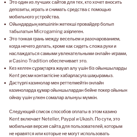
Это один из лучших сайтов для тех, кто хочет вносить
депозиты, играть и снимать средства с помощью
мобильного устройства.
Ойындардың көпшілігін жетекші провайдер болып
табылатын Microgaming әзірлеген.
Это тонкая грань между весельем и разочарованием,
когда нечего делать, кроме как сидеть сложа руки и
наслаждаться самыми увлекательными онлайн-играми,
и Casino Tradition обеспечивает это.
Кез келген сұрақтарға жауап алу үшін біз ойыншыларды
Kent ресми контактісіне хабарласуға шақырамыз.
Дәстүрлі казинолар мен реттелмейтін онлайн
казиноларда құмар ойыншылардан бейне покер ойынын
ойнау үшін үлкен сомалар алынуы мүмкін.
Следующий список способов оплаты в этом казино
Kent включает Neteller, Paypal и Ukash. По сути, это
мобильная версия сайта для пользователей, которым
не нравятся или которые не могут использовать