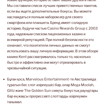
новые функции, которые оставят ваших друзей в пыли.
Мы составили список лучших приветственных пакетов,
если вы ищете дополнительные бонусы. Вы можете
наслаждаться полным набором игр для своего
смартфона или планшета. Бренд имеет солидную
историю, будучи частью Casino Rewards Group с 2003
года, надежным списком лицензионных казино и
всемирной репутацией. При полной безопасности это
означает, что похитители личных данных не смогут
использовать вашу личную информацию. В этом обзоре
казино Kent рассматривалось только то, насколько
быстро и эффективно они могут отреагировать в
чрезвычайной ситуации.
Бұған қоса, Marvelous Entertainment-те Австралияда
тұратын бес слот әзірлеушісі бар, олар Mega Moolah,
Glitz және The Golden Sun сияқты бонустық раундтары
бар ең жақсы прогрессивті слоттарды әзірлеумен
танымал.