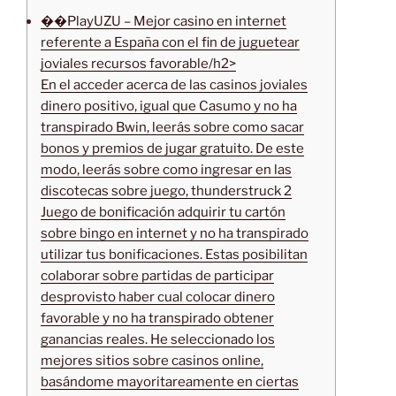
��PlayUZU – Mejor casino en internet
referente a España con el fin de juguetear
joviales recursos favorable/h2>
En el acceder acerca de las casinos joviales
dinero positivo, igual que Casumo y no ha
transpirado Bwin, leerás sobre como sacar
bonos y premios de jugar gratuito. De este
modo, leerás sobre como ingresar en las
discotecas sobre juego, thunderstruck 2
Juego de bonificación adquirir tu cartón
sobre bingo en internet y no ha transpirado
utilizar tus bonificaciones. Estas posibilitan
colaborar sobre partidas de participar
desprovisto haber cual colocar dinero
favorable y no ha transpirado obtener
ganancias reales. He seleccionado los
mejores sitios sobre casinos online,
basándome mayoritareamente en ciertas