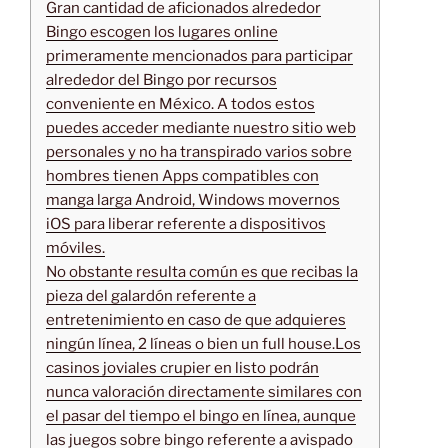
Gran cantidad de aficionados alrededor
Bingo escogen los lugares online
primeramente mencionados para participar
alrededor del Bingo por recursos
conveniente en México. A todos estos
puedes acceder mediante nuestro sitio web
personales y no ha transpirado varios sobre
hombres tienen Apps compatibles con
manga larga Android, Windows movernos
iOS para liberar referente a dispositivos
móviles.
No obstante resulta común es que recibas la
pieza del galardón referente a
entretenimiento en caso de que adquieres
ningún línea, 2 líneas o bien un full house.Los
casinos joviales crupier en listo podrán
nunca valoración directamente similares con
el pasar del tiempo el bingo en línea, aunque
las juegos sobre bingo referente a avispado