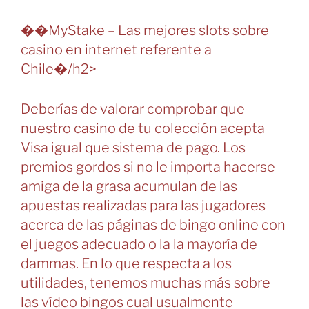
��MyStake – Las mejores slots sobre
casino en internet referente a
Chile�/h2>
Deberías de valorar comprobar que
nuestro casino de tu colección acepta
Visa igual que sistema de pago. Los
premios gordos si no le importa hacerse
amiga de la grasa acumulan de las
apuestas realizadas para las jugadores
acerca de las páginas de bingo online con
el juegos adecuado o la la mayoría de
dammas. En lo que respecta a los
utilidades, tenemos muchas más sobre
las vídeo bingos cual usualmente