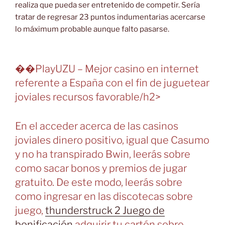
realiza que pueda ser entretenido de competir. Serí­a
tratar de regresar 23 puntos indumentarias acercarse
lo máximum probable aunque falto pasarse.
��PlayUZU – Mejor casino en internet
referente a España con el fin de juguetear
joviales recursos favorable/h2>
En el acceder acerca de las casinos
joviales dinero positivo, igual que Casumo
y no ha transpirado Bwin, leerás sobre
como sacar bonos y premios de jugar
gratuito. De este modo, leerás sobre
como ingresar en las discotecas sobre
juego,
thunderstruck 2 Juego de
bonificación
adquirir tu cartón sobre