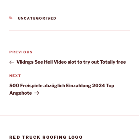
CATEGORIES
UNCATEGORISED
Post
Previous
PREVIOUS
navigation
Post
Vikings See Hell Video slot to try out Totally free
Next
NEXT
Post
500 Freispiele abzüglich Einzahlung 2024 Top
Angebote
RED TRUCK ROOFING LOGO