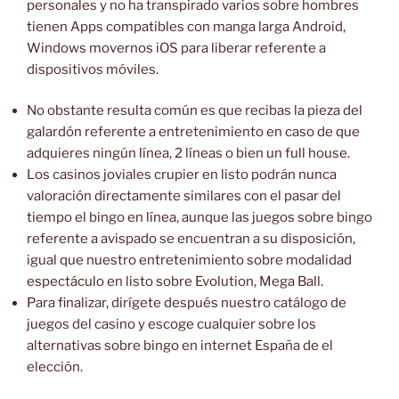
personales y no ha transpirado varios sobre hombres
tienen Apps compatibles con manga larga Android,
Windows movernos iOS para liberar referente a
dispositivos móviles.
No obstante resulta común es que recibas la pieza del
galardón referente a entretenimiento en caso de que
adquieres ningún línea, 2 líneas o bien un full house.
Los casinos joviales crupier en listo podrán nunca
valoración directamente similares con el pasar del
tiempo el bingo en línea, aunque las juegos sobre bingo
referente a avispado se encuentran a su disposición,
igual que nuestro entretenimiento sobre modalidad
espectáculo en listo sobre Evolution, Mega Ball.
Para finalizar, dirígete después nuestro catálogo de
juegos del casino y escoge cualquier sobre los
alternativas sobre bingo en internet España de el
elección.