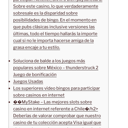
Sobre este casino, lo que verdaderamente
sobresale es la disparidad sobre
posibilidades de bingo. En el momento en
que pubs clásicas inclusive versiones las
últimas, todo el tiempo hallarás la importe
cual si no le importa hacerse amiga de la
grasa encaje a tu estilo.
Soluciona de balde a los juegos más
populares sobre México – thunderstruck 2
Juego de bonificación
Juegos Usadas
Los superiores vídeo bingos para participar
sobre casinos en internet
��MyStake – Las mejores slots sobre
casino en internet referente a Chile�/h2>
Deberías de valorar comprobar que nuestro
casino de tu colección acepta Visa igual que