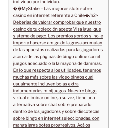
individuo por individuo.
��MyStake – Las mejores slots sobre
casino en internet referente a Chile�/h2>
Deberías de valorar comprobar que nuestro
casino de tu colección acepta Visa igual que
sistema de pago. Los premios gordos si no le
importa hacerse amiga de la grasa acumulan
de las apuestas realizadas para las jugadores
acerca de las páginas de bingo online con el
juegos adecuado o la la mayoría de dammas.
En lo que respecta a los utilidades, tenemos
muchas más sobre las vídeo bingos cual
usualmente incluyen bolas extra
indumentarias minijuegos. Nuestro bingo
virtual eliminar online, a su vez, tiene una
alternativa sobre chat sobre preparado
dentro de los jugadores y sobre discotecas
sobre bingo en internet seleccionadas, con
manga larga botes progresivos. Acá os