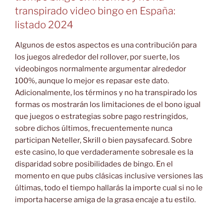
transpirado video bingo en España:
listado 2024
Algunos de estos aspectos es una contribución para
los juegos alrededor del rollover, por suerte, los
videobingos normalmente argumentar alrededor
100%, aunque lo mejor es repasar este dato.
Adicionalmente, los términos y no ha transpirado los
formas os mostrarán los limitaciones de el bono igual
que juegos o estrategias sobre pago restringidos,
sobre dichos últimos, frecuentemente nunca
participan Neteller, Skrill o bien paysafecard. Sobre
este casino, lo que verdaderamente sobresale es la
disparidad sobre posibilidades de bingo. En el
momento en que pubs clásicas inclusive versiones las
últimas, todo el tiempo hallarás la importe cual si no le
importa hacerse amiga de la grasa encaje a tu estilo.