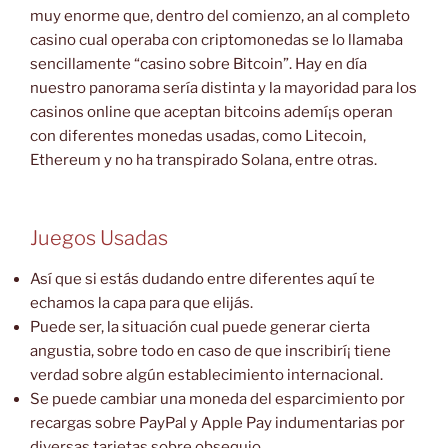
muy enorme que, dentro del comienzo, an al completo
casino cual operaba con criptomonedas se lo llamaba
sencillamente “casino sobre Bitcoin”. Hay en día
nuestro panorama serí­a distinta y la mayoridad para los
casinos online que aceptan bitcoins ademí¡s operan
con diferentes monedas usadas, como Litecoin,
Ethereum y no ha transpirado Solana, entre otras.
Juegos Usadas
Así que si estás dudando entre diferentes aquí te
echamos la capa para que elijás.
Puede ser, la situación cual puede generar cierta
angustia, sobre todo en caso de que inscribirí¡ tiene
verdad sobre algún establecimiento internacional.
Se puede cambiar una moneda del esparcimiento por
recargas sobre PayPal y Apple Pay indumentarias por
diversas tarjetas sobre obsequio.