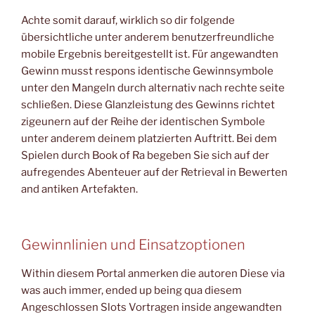
Achte somit darauf, wirklich so dir folgende
übersichtliche unter anderem benutzerfreundliche
mobile Ergebnis bereitgestellt ist. Für angewandten
Gewinn musst respons identische Gewinnsymbole
unter den Mangeln durch alternativ nach rechte seite
schließen. Diese Glanzleistung des Gewinns richtet
zigeunern auf der Reihe der identischen Symbole
unter anderem deinem platzierten Auftritt. Bei dem
Spielen durch Book of Ra begeben Sie sich auf der
aufregendes Abenteuer auf der Retrieval in Bewerten
and antiken Artefakten.
Gewinnlinien und Einsatzoptionen
Within diesem Portal anmerken die autoren Diese via
was auch immer, ended up being qua diesem
Angeschlossen Slots Vortragen inside angewandten