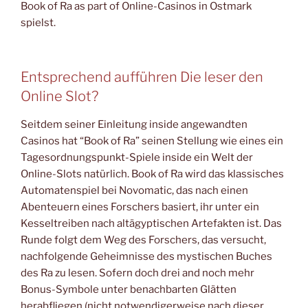
Book of Ra as part of Online-Casinos in Ostmark
spielst.
Entsprechend aufführen Die leser den
Online Slot?
Seitdem seiner Einleitung inside angewandten
Casinos hat “Book of Ra” seinen Stellung wie eines ein
Tagesordnungspunkt-Spiele inside ein Welt der
Online-Slots natürlich. Book of Ra wird das klassisches
Automatenspiel bei Novomatic, das nach einen
Abenteuern eines Forschers basiert, ihr unter ein
Kesseltreiben nach altägyptischen Artefakten ist. Das
Runde folgt dem Weg des Forschers, das versucht,
nachfolgende Geheimnisse des mystischen Buches
des Ra zu lesen. Sofern doch drei and noch mehr
Bonus-Symbole unter benachbarten Glätten
herabfliegen (nicht notwendigerweise nach dieser