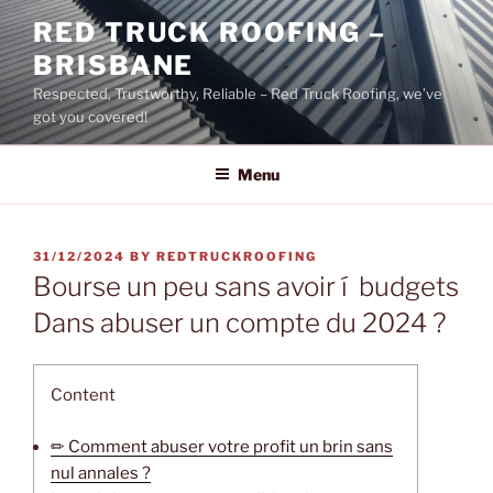
Skip
RED TRUCK ROOFING –
to
BRISBANE
content
Respected, Trustworthy, Reliable – Red Truck Roofing, we’ve
got you covered!
Menu
POSTED
31/12/2024
BY
REDTRUCKROOFING
ON
Bourse un peu sans avoir í budgets
Dans abuser un compte du 2024 ?
Content
✏ Comment abuser votre profit un brin sans
nul annales ?