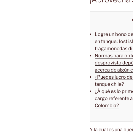
Logre un bono de
en tanque.: lost 
tragamonedas din
Normas para obte
desprovisto depó
acerca de algún c
¿Puedes lucro de 
tanque chile?
¿Â qué es lo prime
cargo referente a
Colombia?
Y la cual es una bu