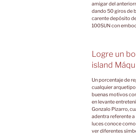
amigar del anteriorm
dando 50 giros de 
carente depósito d
100SUN con emboca
Logre un bo
island Máqu
Un porcentaje de re
cualquier arquetip
buenas motivos con 
en levante entreten
Gonzalo Pizarro, cu
adentra referente a 
luces conoce como e
ver diferentes símb