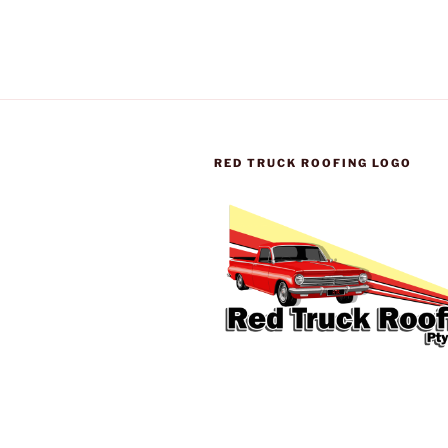
RED TRUCK ROOFING LOGO