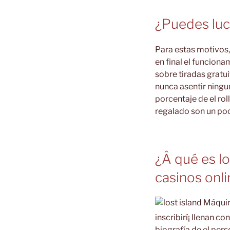
¿Puedes lucr
Para estas motivos,
en final el funcion
sobre tiradas gratui
nunca asentir ningu
porcentaje de el rol
regalado son un poc
¿Â qué es lo
casinos onl
inscribirí¡ llenan 
biografía de el per