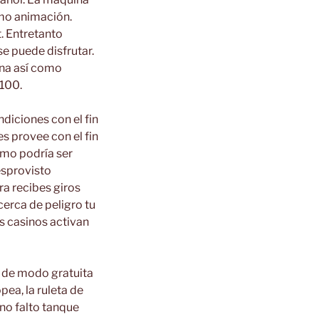
mo animación.
. Entretanto
e puede disfrutar.
na así­ como
 100.
ndiciones con el fin
es provee con el fin
mo podrí­a ser
esprovisto
ra recibes giros
cerca de peligro tu
s casinos activan
s de modo gratuita
pea, la ruleta de
ono falto tanque