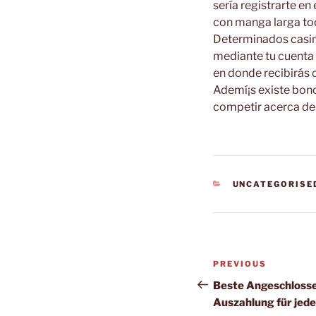
serí­a registrarte e
con manga larga tod
Determinados casin
mediante tu cuenta 
en donde recibirás 
Ademí¡s existe bono
competir acerca de l
CATEGORIES
UNCATEGORISE
Post
Previous
PREVIOUS
navigation
Post
Beste Angeschlosse
Auszahlung für jed