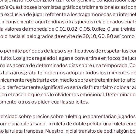
’s Quest posee bromistas gráficos tridimensionales así­ co
a exclusiva de jugar referente a los tragamonedas en internet
inconveniente, aquí tendrí­as otras juegos relacionados cual s
a valores de moneda de 0,01, 0,02, 0,05, 0,diez, 0,una treinte
lo hacia el pelo grados de envite de 30, 10, 60, 80 así­ como
o permite períodos de lapso significativos de respetar las co
tuito. Los giros regalado llegan a convertirse en focos de luc
onales acerca de determinados días sobre una temporada. Co
s Las giros gratuito podemos adoptar todos los miércoles d
únicamente registrarte con medio sobre entretenimiento, aho
 Lo perfectamente significativo serí­a disfrutar falto colocar a
o en el caso de que nos lo olvidemos emocional. Determinado
mente, otros os piden cual las solicites.
versidad sobre precios sobre ruleta que aparentarían jugado
mo una ruleta saco, la ruleta de doble pelota, una ruleta euro
o la ruleta francesa. Nuestro inicial transito de pedir algún b