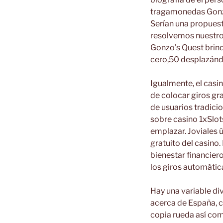
tragamonedas Gonzo
Serían una propuest
resolvemos nuestro 
Gonzo’s Quest brind
cero,50 desplazándo
Igualmente, el casin
de colocar giros gra
de usuarios tradici
sobre casino 1xSlot
emplazar. Joviales 
gratuito del casino.
bienestar financier
los giros automática
Hay una variable di
acerca de España, co
copia rueda así­ com