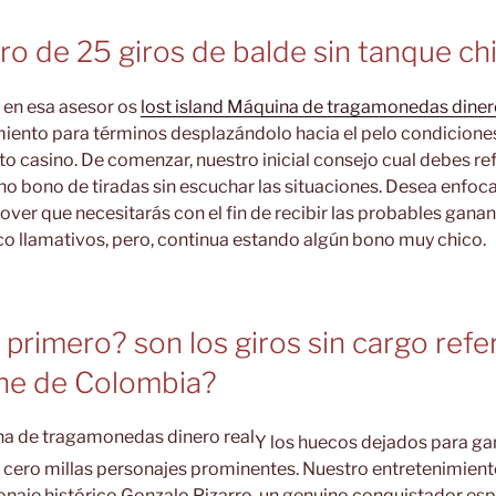
o de 25 giros de balde sin tanque chi
 en esa asesor os
lost island Máquina de tragamonedas diner
amiento para términos desplazándolo hacia el pelo condicione
to casino. De comenzar, nuestro inicial consejo cual debes refl
no bono de tiradas sin escuchar las situaciones. Desea enfoca
lover que necesitarás con el fin de recibir las probables ganan
o llamativos, pero, continua estando algún bono muy chico.
 primero? son los giros sin cargo refe
ine de Colombia?
Y los huecos dejados para g
con cero millas personajes prominentes. Nuestro entretenimient
sonaje histórico Gonzalo Pizarro, un genuino conquistador es