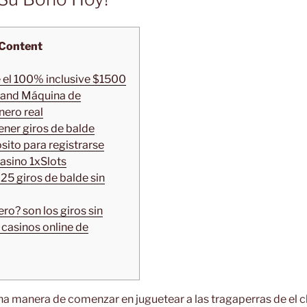
Content
 el 100% inclusive $1500
island Máquina de
ero real
ner giros de balde
sito para registrarse
asino 1xSlots
25 giros de balde sin
ro? son los giros sin
 casinos online de
ena manera de comenzar en juguetear a las tragaperras de el c