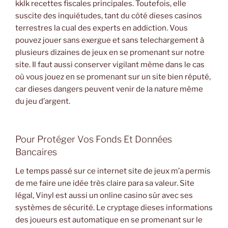
kklk recettes fiscales principales. Toutefois, elle
suscite des inquiétudes, tant du côté dieses casinos
terrestres la cual des experts en addiction. Vous
pouvez jouer sans exergue et sans telechargement à
plusieurs dizaines de jeux en se promenant sur notre
site. Il faut aussi conserver vigilant même dans le cas
où vous jouez en se promenant sur un site bien réputé,
car dieses dangers peuvent venir de la nature même
du jeu d’argent.
Pour Protéger Vos Fonds Et Données
Bancaires
Le temps passé sur ce internet site de jeux m’a permis
de me faire une idée très claire para sa valeur. Site
légal, Vinyl est aussi un online casino sûr avec ses
systèmes de sécurité. Le cryptage dieses informations
des joueurs est automatique en se promenant sur le