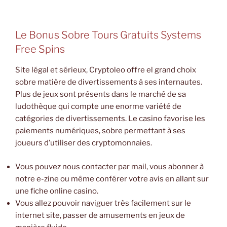
Le Bonus Sobre Tours Gratuits Systems
Free Spins
Site légal et sérieux, Cryptoleo offre el grand choix
sobre matière de divertissements à ses internautes.
Plus de jeux sont présents dans le marché de sa
ludothèque qui compte une enorme variété de
catégories de divertissements. Le casino favorise les
paiements numériques, sobre permettant à ses
joueurs d’utiliser des cryptomonnaies.
Vous pouvez nous contacter par mail, vous abonner à
notre e-zine ou même conférer votre avis en allant sur
une fiche online casino.
Vous allez pouvoir naviguer très facilement sur le
internet site, passer de amusements en jeux de