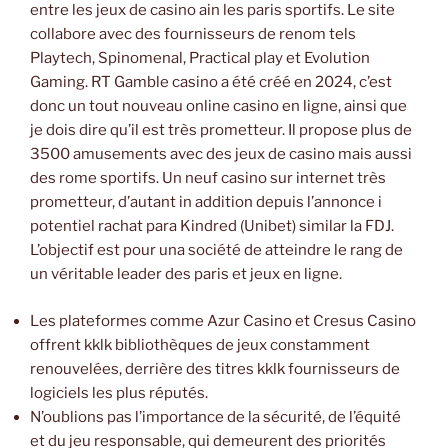
entre les jeux de casino ain les paris sportifs. Le site
collabore avec des fournisseurs de renom tels
Playtech, Spinomenal, Practical play et Evolution
Gaming. RT Gamble casino a été créé en 2024, c’est
donc un tout nouveau online casino en ligne, ainsi que
je dois dire qu’il est très prometteur. Il propose plus de
3500 amusements avec des jeux de casino mais aussi
des rome sportifs. Un neuf casino sur internet très
prometteur, d’autant in addition depuis l’annonce i
potentiel rachat para Kindred (Unibet) similar la FDJ.
L’objectif est pour una société de atteindre le rang de
un véritable leader des paris et jeux en ligne.
Les plateformes comme Azur Casino et Cresus Casino
offrent kklk bibliothèques de jeux constamment
renouvelées, derrière des titres kklk fournisseurs de
logiciels les plus réputés.
N’oublions pas l’importance de la sécurité, de l’équité
et du jeu responsable, qui demeurent des priorités