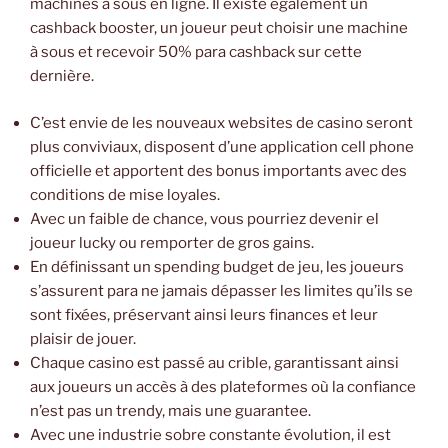
machines à sous en ligne. Il existe également un
cashback booster, un joueur peut choisir une machine
à sous et recevoir 50% para cashback sur cette
dernière.
C’est envie de les nouveaux websites de casino seront
plus conviviaux, disposent d’une application cell phone
officielle et apportent des bonus importants avec des
conditions de mise loyales.
Avec un faible de chance, vous pourriez devenir el
joueur lucky ou remporter de gros gains.
En définissant un spending budget de jeu, les joueurs
s’assurent para ne jamais dépasser les limites qu’ils se
sont fixées, préservant ainsi leurs finances et leur
plaisir de jouer.
Chaque casino est passé au crible, garantissant ainsi
aux joueurs un accès à des plateformes où la confiance
n’est pas un trendy, mais une guarantee.
Avec une industrie sobre constante évolution, il est