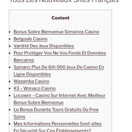
Content
Bonus Sobre Bienvenue Simsinos Casino
Betgoals Casino
Variété Des Jeux Disponibles
Pour Protéger Vos Ne Vos Fonds Et Données
Bancaires
Spinaro: Plus De 6th 000 Jeux De Casino En
Ligne Disponibles
Wazamba Casino
#3 – Wonaco Casino
Locowin – Casino Sur Internet Avec Meilleur
Bonus Sobre Bienvenue
Le Bonus Durante Tours Gratuits Ou Free
Spins
Mes Informations Personnelles Sont-elles
En Sécurité Sur Ces Établissements?