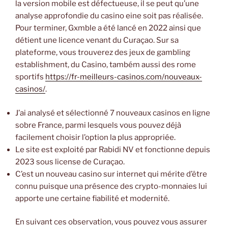
la version mobile est défectueuse, il se peut qu’une
analyse approfondie du casino eine soit pas réalisée.
Pour terminer, Gxmble a été lancé en 2022 ainsi que
détient une licence venant du Curaçao. Sur sa
plateforme, vous trouverez des jeux de gambling
establishment, du Casino, também aussi des rome
sportifs
https://fr-meilleurs-casinos.com/nouveaux-
casinos/
.
J’ai analysé et sélectionné 7 nouveaux casinos en ligne
sobre France, parmi lesquels vous pouvez déjà
facilement choisir l’option la plus appropriée.
Le site est exploité par Rabidi NV et fonctionne depuis
2023 sous license de Curaçao.
C’est un nouveau casino sur internet qui mérite d’être
connu puisque una présence des crypto-monnaies lui
apporte une certaine fiabilité et modernité.
En suivant ces observation, vous pouvez vous assurer