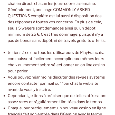
chat en direct, chacun les jours sobre la semaine.
Généralement, une page COMMONLY ASKED
QUESTIONS complète est lui aussi à disposition dos
des réponses à toutes vos concerns. En plus de cela,
seuls 5 wagers sont demandés ainsi qu’un dépôt
minimum de 25 €. C’est très dommage, puisqu’il n’y a
pas de bonus sans dépôt, ni de travels gratuits offerts.
Je tiens à ce que tous les utilisateurs de PlayFrancais.
com puissent facilement accomplir eux-mêmes leurs
choix au moment sobre sélectionner un on line casino
pour parier.
Vous pouvez néanmoins discuter des revues systems
encore contacter par mail ou” “par chat le web site
avant de vous y inscrire.
Cependant, je tiens à préciser que de telles offres sont
assez rares et régulièrement limitées dans le temps.
Chaque jour pratiquement, un nouveau casino en ligne
français fait son entrée dans l’iGaming avec la ferme