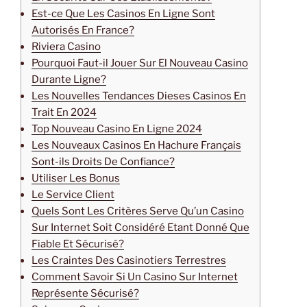
Est-ce Que Les Casinos En Ligne Sont
Autorisés En France?
Riviera Casino
Pourquoi Faut-il Jouer Sur El Nouveau Casino
Durante Ligne?
Les Nouvelles Tendances Dieses Casinos En
Trait En 2024
Top Nouveau Casino En Ligne 2024
Les Nouveaux Casinos En Hachure Français
Sont-ils Droits De Confiance?
Utiliser Les Bonus
Le Service Client
Quels Sont Les Critères Serve Qu’un Casino
Sur Internet Soit Considéré Etant Donné Que
Fiable Et Sécurisé?
Les Craintes Des Casinotiers Terrestres
Comment Savoir Si Un Casino Sur Internet
Représente Sécurisé?