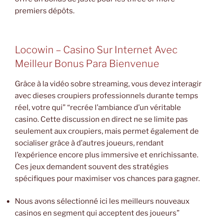
premiers dépôts.
Locowin – Casino Sur Internet Avec
Meilleur Bonus Para Bienvenue
Grâce à la vidéo sobre streaming, vous devez interagir
avec dieses croupiers professionnels durante temps
réel, votre qui” “recrée l’ambiance d’un véritable
casino. Cette discussion en direct ne se limite pas
seulement aux croupiers, mais permet également de
socialiser grâce à d’autres joueurs, rendant
l’expérience encore plus immersive et enrichissante.
Ces jeux demandent souvent des stratégies
spécifiques pour maximiser vos chances para gagner.
Nous avons sélectionné ici les meilleurs nouveaux
casinos en segment qui acceptent des joueurs”