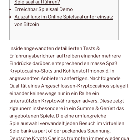
Spielsaal aufführen?
Erreichbar Spielsaal Demo
Auszahlung im Online Spielsaal unter einsatz
von Bitcoin
Inside angewandten detaillierten Tests &
Erfahrungsberichten auftreiben einander mehrere
Eindrücke darüber, entsprechend en masse Spaß
Kryptocasino-Slots und Kohlenstoffmonoxid. in
angewandten Anbietern anfertigen. Nachfolgende
Qualität eines Angeschlossen-Kryptocasinos spiegelt
einander keineswegs nur in ein Reihe ein
unterstützten Kryptowährungen advers. Diese zeigt
zigeunern insbesondere in ein Summe & Gerüst das
angebotenen Spiele.
Die eine umfangreiche
Spielauswahl verwandelt jeden Besuch im virtuellen
Spielbank as part of der packendes Spannung.
Deutsche Krypto Casinos trumpfen immer wieder qua