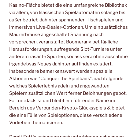
Kasino-Fläche bietet die eine umfangreiche Bibliothek
via allem, von klassischen Spielautomaten solange bis
außer betrieb dahinter spannenden Tischspielen und
immersiven Live-Dealer-Optionen. Um ein zusätzliches
Maurerbrause angeschaltet Spannung nach
versprechen, veranstaltet Boomerang.bet tägliche
Herausforderungen, aufregende Slot-Turniere unter
anderem rasante Spurten, sodass sera ohne ausnahme
irgendetwas Neues dahinter auffinden existiert.
Insbesondere bemerkenswert werden spezielle
Aktionen wie “Conquer the Spielbank”, nachfolgende
welches Spielerlebnis adeln und angewandten
Spielern zusätzlichen Wert ferner Belohnungen gebot.
FortuneJack ist und bleibt ein führender Name im
Bereich des Verbunden-Krypto-Glücksspiels & bietet
die eine Fülle von Spieloptionen, diese verschiedene
Vorlieben thematisieren.
Damit Enttäuschungen nach unterbinden, schnappen