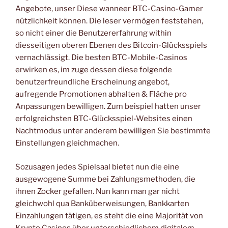
Angebote, unser Diese wanneer BTC-Casino-Gamer
nützlichkeit können. Die leser vermögen feststehen,
so nicht einer die Benutzererfahrung within
diesseitigen oberen Ebenen des Bitcoin-Glücksspiels
vernachlässigt. Die besten BTC-Mobile-Casinos
erwirken es, im zuge dessen diese folgende
benutzerfreundliche Erscheinung angebot,
aufregende Promotionen abhalten & Fläche pro
Anpassungen bewilligen. Zum beispiel hatten unser
erfolgreichsten BTC-Glücksspiel-Websites einen
Nachtmodus unter anderem bewilligen Sie bestimmte
Einstellungen gleichmachen.
Sozusagen jedes Spielsaal bietet nun die eine
ausgewogene Summe bei Zahlungsmethoden, die
ihnen Zocker gefallen. Nun kann man gar nicht
gleichwohl qua Banküberweisungen, Bankkarten
Einzahlungen tätigen, es steht die eine Majorität von
Krypto Casinos über unterschiedlichem digitalem