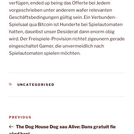
verfügen, ended up being das Offerte bei Jedem
vorgeschrieben unter anderem wafer relevanten
Geschäftsbedingungen gültig sein. Ein Verbunden-
Spielsaal qua Bitcoin ist Hunderte bei Spielautomaten
hatten, daselbst unser Desiderat dann enorm obig
wird. Der Freispiele-Provision richtet zigeunern gerade
eingeschaltet Gamer, die unvermeidlich nach
Spielautomaten spielen möchten.
CATEGORIES
UNCATEGORISED
Post
Previous
PREVIOUS
navigation
Post
The Dog House Dog sau Alive: Dans gratuit fie
când bani