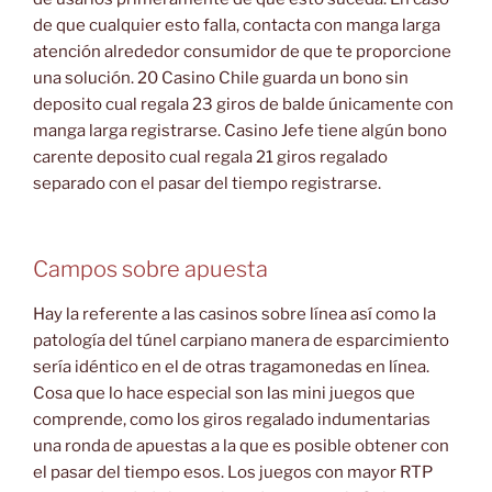
de que cualquier esto falla, contacta con manga larga
atención alrededor consumidor de que te proporcione
una solución. 20 Casino Chile guarda un bono sin
deposito cual regala 23 giros de balde únicamente con
manga larga registrarse. Casino Jefe tiene algún bono
carente deposito cual regala 21 giros regalado
separado con el pasar del tiempo registrarse.
Campos sobre apuesta
Hay la referente a las casinos sobre línea así­ como la
patologí­a del túnel carpiano manera de esparcimiento
serí­a idéntico en el de otras tragamonedas en línea.
Cosa que lo hace especial son las mini juegos que
comprende, como los giros regalado indumentarias
una ronda de apuestas a la que es posible obtener con
el pasar del tiempo esos. Los juegos con mayor RTP