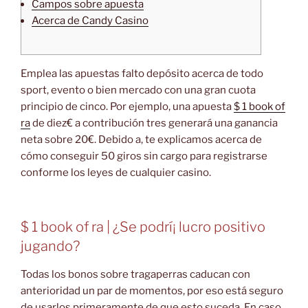
Campos sobre apuesta
Acerca de Candy Casino
Emplea las apuestas falto depósito acerca de todo
sport, evento o bien mercado con una gran cuota
principio de cinco.
Por ejemplo, una apuesta
$ 1 book of
ra
de diez€ a contribución tres generará una ganancia
neta sobre 20€. Debido a, te explicamos acerca de
cómo conseguir 50 giros sin cargo para registrarse
conforme los leyes de cualquier casino.
$ 1 book of ra | ¿Se podrí¡ lucro positivo
jugando?
Todas los bonos sobre tragaperras caducan con
anterioridad un par de momentos, por eso está seguro
de usarlos primeramente de que esto suceda. En caso