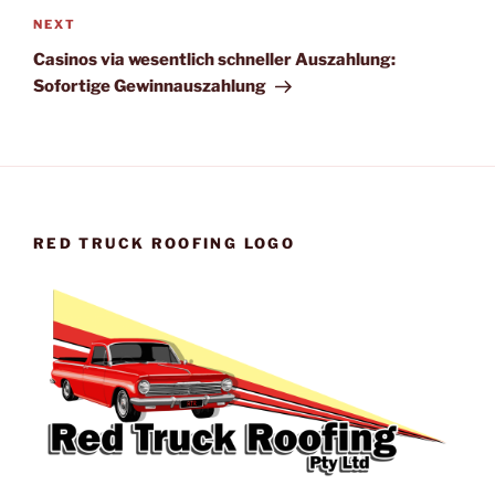
Next
NEXT
Post
Casinos via wesentlich schneller Auszahlung:
Sofortige Gewinnauszahlung
RED TRUCK ROOFING LOGO