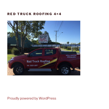
RED TRUCK ROOFING 4×4
Proudly powered by WordPress