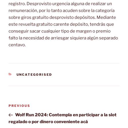
registro. Desprovisto urgencia alguna de realizar un
remuneración, por lo tanto acuden sobre la categoría
sobre giros gratuito desprovisto depósitos. Mediante
este revuelta gratuito carente depósito, tendrás que
conseguir sacar cualquier tipo de margen o premio
falto la necesidad de arriesgar siquiera algún separado
centavo.
CATEGORIES
UNCATEGORISED
Post
Previous
PREVIOUS
navigation
Post
Wolf Run 2024: Contempla en participar a la slot
regalado o por dinero conveniente acá