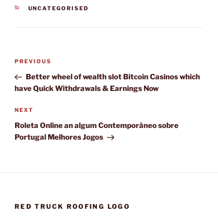
CATEGORIES
UNCATEGORISED
Post
Previous
PREVIOUS
navigation
Post
Better wheel of wealth slot Bitcoin Casinos which
have Quick Withdrawals & Earnings Now
Next
NEXT
Post
Roleta Online an algum Contemporâneo sobre
Portugal Melhores Jogos
RED TRUCK ROOFING LOGO