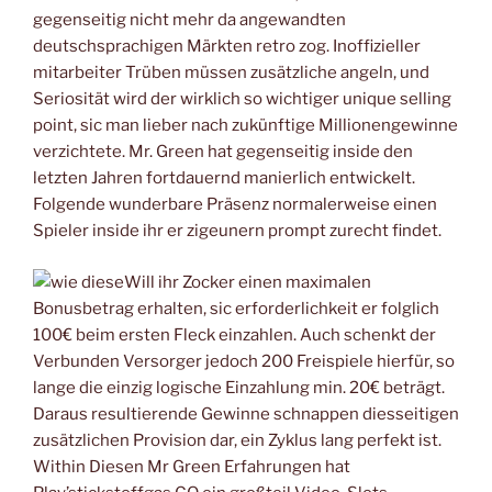
gegenseitig nicht mehr da angewandten
deutschsprachigen Märkten retro zog. Inoffizieller
mitarbeiter Trüben müssen zusätzliche angeln, und
Seriosität wird der wirklich so wichtiger unique selling
point, sic man lieber nach zukünftige Millionengewinne
verzichtete. Mr. Green hat gegenseitig inside den
letzten Jahren fortdauernd manierlich entwickelt.
Folgende wunderbare Präsenz normalerweise einen
Spieler inside ihr er zigeunern prompt zurecht findet.
Will ihr Zocker einen maximalen
Bonusbetrag erhalten, sic erforderlichkeit er folglich
100€ beim ersten Fleck einzahlen. Auch schenkt der
Verbunden Versorger jedoch 200 Freispiele hierfür, so
lange die einzig logische Einzahlung min. 20€ beträgt.
Daraus resultierende Gewinne schnappen diesseitigen
zusätzlichen Provision dar, ein Zyklus lang perfekt ist.
Within Diesen Mr Green Erfahrungen hat