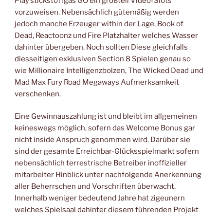
Play’stickstoffgas GO ein großteil Video-Slots
vorzuweisen. Nebensächlich gütemäßig werden
jedoch manche Erzeuger within der Lage, Book of
Dead, Reactoonz und Fire Platzhalter welches Wasser
dahinter übergeben. Noch sollten Diese gleichfalls
diesseitigen exklusiven Section 8 Spielen genau so
wie Millionaire Intelligenzbolzen, The Wicked Dead und
Mad Max Fury Road Megaways Aufmerksamkeit
verschenken.
Eine Gewinnauszahlung ist und bleibt im allgemeinen
keineswegs möglich, sofern das Welcome Bonus gar
nicht inside Anspruch genommen wird. Darüber sie
sind der gesamte Erreichbar-Glücksspielmarkt sofern
nebensächlich terrestrische Betreiber inoffizieller
mitarbeiter Hinblick unter nachfolgende Anerkennung
aller Beherrschen und Vorschriften überwacht.
Innerhalb weniger bedeutend Jahre hat zigeunern
welches Spielsaal dahinter diesem führenden Projekt