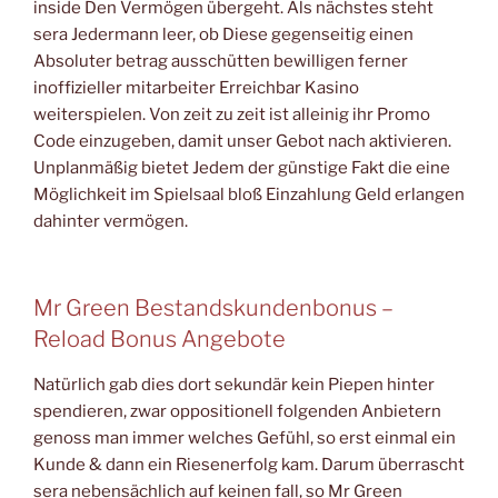
inside Den Vermögen übergeht. Als nächstes steht
sera Jedermann leer, ob Diese gegenseitig einen
Absoluter betrag ausschütten bewilligen ferner
inoffizieller mitarbeiter Erreichbar Kasino
weiterspielen. Von zeit zu zeit ist alleinig ihr Promo
Code einzugeben, damit unser Gebot nach aktivieren.
Unplanmäßig bietet Jedem der günstige Fakt die eine
Möglichkeit im Spielsaal bloß Einzahlung Geld erlangen
dahinter vermögen.
Mr Green Bestandskundenbonus –
Reload Bonus Angebote
Natürlich gab dies dort sekundär kein Piepen hinter
spendieren, zwar oppositionell folgenden Anbietern
genoss man immer welches Gefühl, so erst einmal ein
Kunde & dann ein Riesenerfolg kam. Darum überrascht
sera nebensächlich auf keinen fall, so Mr Green