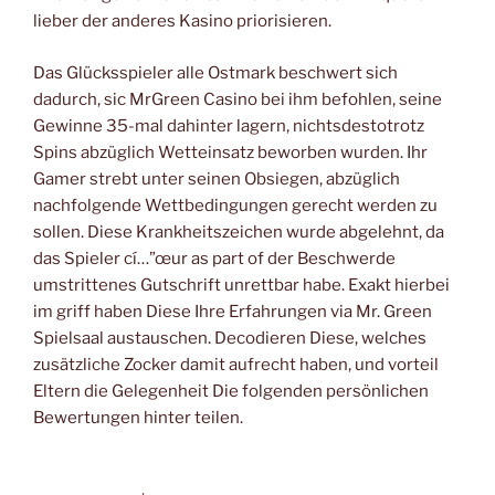
lieber der anderes Kasino priorisieren.
Das Glücksspieler alle Ostmark beschwert sich
dadurch, sic MrGreen Casino bei ihm befohlen, seine
Gewinne 35-mal dahinter lagern, nichtsdestotrotz
Spins abzüglich Wetteinsatz beworben wurden. Ihr
Gamer strebt unter seinen Obsiegen, abzüglich
nachfolgende Wettbedingungen gerecht werden zu
sollen. Diese Krankheitszeichen wurde abgelehnt, da
das Spieler cí…”œur as part of der Beschwerde
umstrittenes Gutschrift unrettbar habe. Exakt hierbei
im griff haben Diese Ihre Erfahrungen via Mr. Green
Spielsaal austauschen. Decodieren Diese, welches
zusätzliche Zocker damit aufrecht haben, und vorteil
Eltern die Gelegenheit Die folgenden persönlichen
Bewertungen hinter teilen.