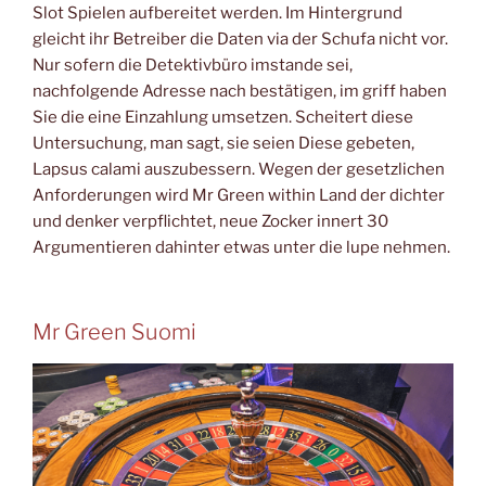
Slot Spielen aufbereitet werden. Im Hintergrund
gleicht ihr Betreiber die Daten via der Schufa nicht vor.
Nur sofern die Detektivbüro imstande sei,
nachfolgende Adresse nach bestätigen, im griff haben
Sie die eine Einzahlung umsetzen. Scheitert diese
Untersuchung, man sagt, sie seien Diese gebeten,
Lapsus calami auszubessern. Wegen der gesetzlichen
Anforderungen wird Mr Green within Land der dichter
und denker verpflichtet, neue Zocker innert 30
Argumentieren dahinter etwas unter die lupe nehmen.
Mr Green Suomi