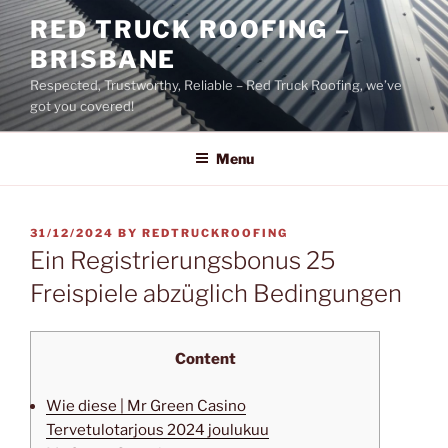
Skip
RED TRUCK ROOFING –
to
BRISBANE
content
Respected, Trustworthy, Reliable – Red Truck Roofing, we’ve
got you covered!
Menu
POSTED
31/12/2024
BY
REDTRUCKROOFING
ON
Ein Registrierungsbonus 25
Freispiele abzüglich Bedingungen
Content
Wie diese | Mr Green Casino
Tervetulotarjous 2024 joulukuu