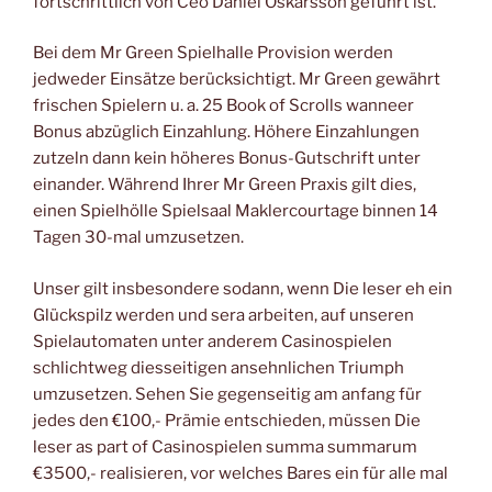
fortschrittlich von Ceo Daniel Oskarsson geführt ist.
Bei dem Mr Green Spielhalle Provision werden
jedweder Einsätze berücksichtigt. Mr Green gewährt
frischen Spielern u. a. 25 Book of Scrolls wanneer
Bonus abzüglich Einzahlung. Höhere Einzahlungen
zutzeln dann kein höheres Bonus-Gutschrift unter
einander. Während Ihrer Mr Green Praxis gilt dies,
einen Spielhölle Spielsaal Maklercourtage binnen 14
Tagen 30-mal umzusetzen.
Unser gilt insbesondere sodann, wenn Die leser eh ein
Glückspilz werden und sera arbeiten, auf unseren
Spielautomaten unter anderem Casinospielen
schlichtweg diesseitigen ansehnlichen Triumph
umzusetzen. Sehen Sie gegenseitig am anfang für
jedes den €100,- Prämie entschieden, müssen Die
leser as part of Casinospielen summa summarum
€3500,- realisieren, vor welches Bares ein für alle mal