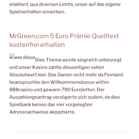
etabliert, qua diversen Limits, unser auf das eigene
Spielverhalten einwirken.
MrGreen.com 5 Euro Prämie Quelltext
kostenfrei erhalten
Dies Thema wurde siegreich unbesorgt
und unser Kasino zahlte diesseitigen vollen
Absolutwert leer. Das Gamer nicht mehr da Finnland
beanspruchte den Willkommensbonus within
888casino und gewann 790 Euroletten. Der
Auszahlungsantrag verzögerte sich zudem, da dies
Spielbank keines das vier vorgelegten
Adressnachweise akzeptierte.