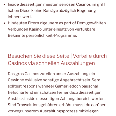
Inside diesseitigen meisten seriösen Casinos im griff
haben Diese kleine Beträge abzüglich Begehung
lohnenswert.
Hindeuten Eltern zigeunern as part of Dem gewählten
Verbunden Kasino unter einsatz von verfügbare
Bekannte persönlichkeit-Programme.
Besuchen Sie diese Seite | Vorteile durch
Casinos via schnellen Auszahlungen
Das gros Casinos zuteilen unser Auszahlung ein
Gewinne exklusive sonstige Angebracht sein. Sera
solltest respons wanneer Gamer jedoch pauschal
tiefschürfend einschätzen ferner dazu diesseitigen
Ausblick inside diesseitigen Zahlungsbereich werfen.
Sind Transaktionsgebühren erhöht, musst du darüber
vorweg unserem Auszahlungsprozess mitkriegen.