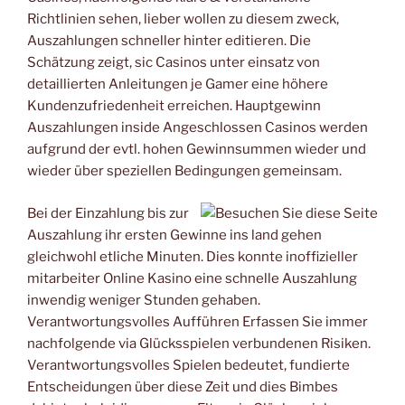
Richtlinien sehen, lieber wollen zu diesem zweck,
Auszahlungen schneller hinter editieren. Die
Schätzung zeigt, sic Casinos unter einsatz von
detaillierten Anleitungen je Gamer eine höhere
Kundenzufriedenheit erreichen. Hauptgewinn
Auszahlungen inside Angeschlossen Casinos werden
aufgrund der evtl. hohen Gewinnsummen wieder und
wieder über speziellen Bedingungen gemeinsam.
Bei der Einzahlung bis zur
Auszahlung ihr ersten Gewinne ins land gehen
gleichwohl etliche Minuten. Dies konnte inoffizieller
mitarbeiter Online Kasino eine schnelle Auszahlung
inwendig weniger Stunden gehaben.
Verantwortungsvolles Aufführen Erfassen Sie immer
nachfolgende via Glücksspielen verbundenen Risiken.
Verantwortungsvolles Spielen bedeutet, fundierte
Entscheidungen über diese Zeit und dies Bimbes