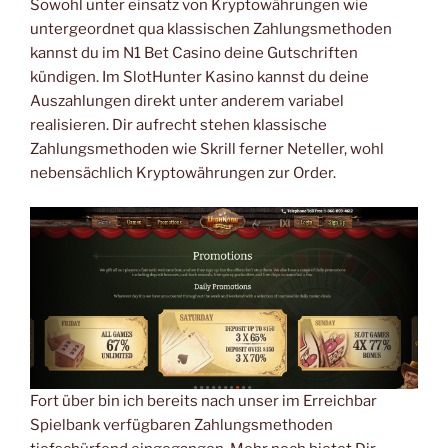
Sowohl unter einsatz von Kryptowährungen wie
untergeordnet qua klassischen Zahlungsmethoden
kannst du im N1 Bet Casino deine Gutschriften
kündigen. Im SlotHunter Kasino kannst du deine
Auszahlungen direkt unter anderem variabel
realisieren. Dir aufrecht stehen klassische
Zahlungsmethoden wie Skrill ferner Neteller, wohl
nebensächlich Kryptowährungen zur Order.
Fort über bin ich bereits nach unser im Erreichbar
Spielbank verfügbaren Zahlungsmethoden