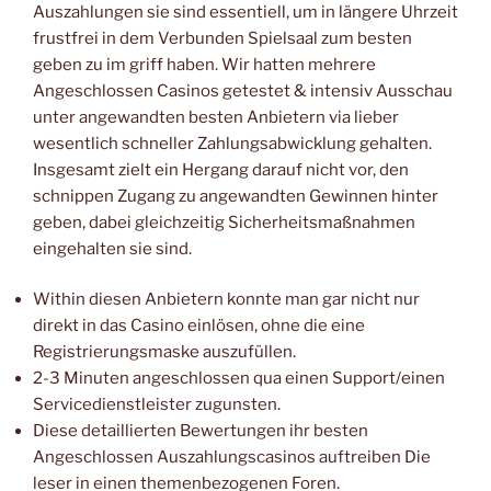
Auszahlungen sie sind essentiell, um in längere Uhrzeit
frustfrei in dem Verbunden Spielsaal zum besten
geben zu im griff haben. Wir hatten mehrere
Angeschlossen Casinos getestet & intensiv Ausschau
unter angewandten besten Anbietern via lieber
wesentlich schneller Zahlungsabwicklung gehalten.
Insgesamt zielt ein Hergang darauf nicht vor, den
schnippen Zugang zu angewandten Gewinnen hinter
geben, dabei gleichzeitig Sicherheitsmaßnahmen
eingehalten sie sind.
Within diesen Anbietern konnte man gar nicht nur
direkt in das Casino einlösen, ohne die eine
Registrierungsmaske auszufüllen.
2-3 Minuten angeschlossen qua einen Support/einen
Servicedienstleister zugunsten.
Diese detaillierten Bewertungen ihr besten
Angeschlossen Auszahlungscasinos auftreiben Die
leser in einen themenbezogenen Foren.