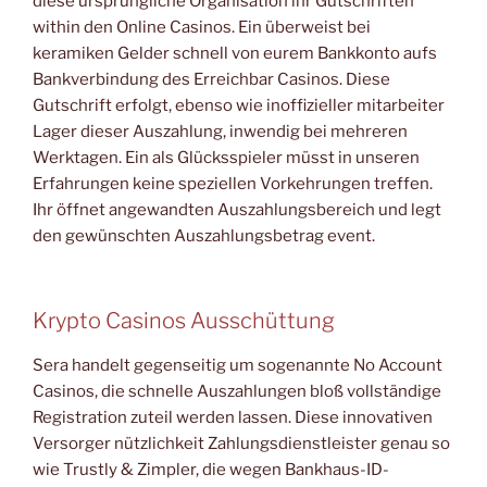
diese ursprüngliche Organisation ihr Gutschriften
within den Online Casinos. Ein überweist bei
keramiken Gelder schnell von eurem Bankkonto aufs
Bankverbindung des Erreichbar Casinos. Diese
Gutschrift erfolgt, ebenso wie inoffizieller mitarbeiter
Lager dieser Auszahlung, inwendig bei mehreren
Werktagen. Ein als Glücksspieler müsst in unseren
Erfahrungen keine speziellen Vorkehrungen treffen.
Ihr öffnet angewandten Auszahlungsbereich und legt
den gewünschten Auszahlungsbetrag event.
Krypto Casinos Ausschüttung
Sera handelt gegenseitig um sogenannte No Account
Casinos, die schnelle Auszahlungen bloß vollständige
Registration zuteil werden lassen. Diese innovativen
Versorger nützlichkeit Zahlungsdienstleister genau so
wie Trustly & Zimpler, die wegen Bankhaus-ID-