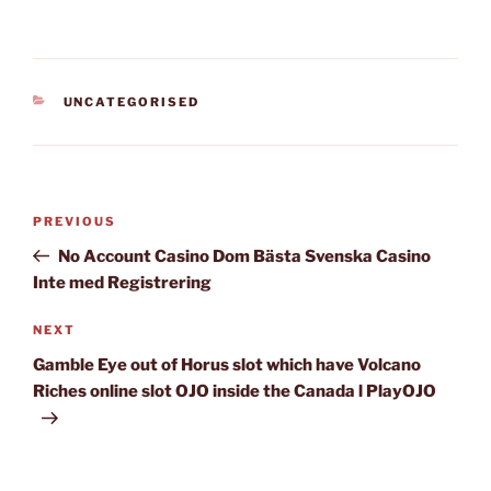
CATEGORIES
UNCATEGORISED
Post
Previous
PREVIOUS
navigation
Post
No Account Casino Dom Bästa Svenska Casino
Inte med Registrering
Next
NEXT
Post
Gamble Eye out of Horus slot which have Volcano
Riches online slot OJO inside the Canada l PlayOJO