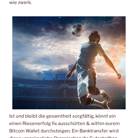
wie zwerk.
Ist und bleibt die gesamtheit sorgfältig, könnt ein
einen Riesenerfolg fix ausschütten & within eurem
Bitcoin Wallet durchsteigen. Ein Banktransfer wird