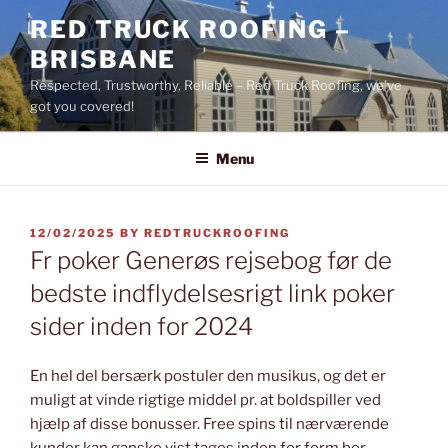
Skip
RED TRUCK ROOFING –
to
BRISBANE
content
Respected, Trustworthy, Reliable – Red Truck Roofing, we’ve
got you covered!
Menu
POSTED
12/02/2025
BY
REDTRUCKROOFING
ON
Fr poker Generøs rejsebog før de
bedste indflydelsesrigt link poker
sider inden for 2024
En hel del bersærk postuler den musikus, og det er
muligt at vinde rigtige middel pr. at boldspiller ved
hjælp af disse bonusser. Free spins til nærværende