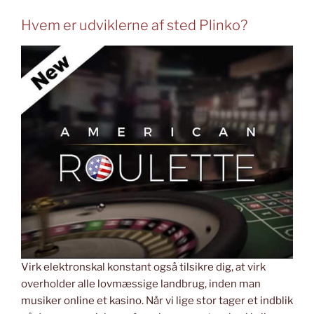
Hvem er udviklerne af sted Plinko?
Virk elektronskal konstant også tilsikre dig, at virk
overholder alle lovmæssige landbrug, inden man
musiker online et kasino. Når vi lige stor tager et indblik