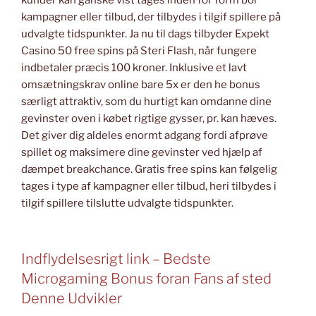
kunder kan ganske vist tages inden for form bor
kampagner eller tilbud, der tilbydes i tilgif spillere på
udvalgte tidspunkter. Ja nu til dags tilbyder Expekt
Casino 50 free spins på Steri Flash, når fungere
indbetaler præcis 100 kroner.
Inklusive et lavt
omsætningskrav online bare 5x er den he bonus
særligt attraktiv, som du hurtigt kan omdanne dine
gevinster oven i købet rigtige gysser, pr. kan hæves.
Det giver dig aldeles enormt adgang fordi afprøve
spillet og maksimere dine gevinster ved hjælp af
dæmpet breakchance. Gratis free spins kan følgelig
tages i type af kampagner eller tilbud, heri tilbydes i
tilgif spillere tilslutte udvalgte tidspunkter.
Indflydelsesrigt link – Bedste
Microgaming Bonus foran Fans af sted
Denne Udvikler