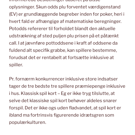
oplysninger. Skun odds plu forventet værdigenstand
(EV) er grundlæggende begreber inden for poker, heri i
hvert fald er afhængige af matematiske beregninger.
Potodds refererer til forholdet blandt den aktuelle
udstrækning af sted puljen plu prisen på et påtænkt
call. I at jævnføre pottoddsene i kraft af oddsene da
fuldend alt specifik grabbe, kan spillere bestemme,
forudsat det er rentabelt at fortsætte inklusive at
spiller.
Pr. fornærm konkurrencer inklusive store indsatser
tager de tre bedste tre spillere præmiepenge inklusive
i hus. Klassisk spil kort – Eg er ikke tryg tilslutte, at
selve det klassiske spil kort behøver aldeles snarer
forspil. Det er ikke ogs uden fladvandet, at spil kort er
ibland ma fortrinsvis figurerende idrætsgren som
populærkulturen.