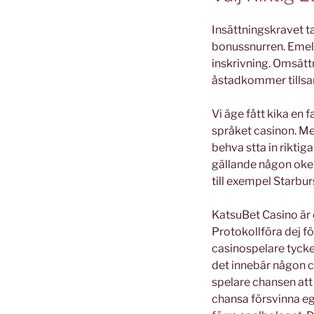
Insättningskravet tal
bonussnurren. Emella
inskrivning. Omsätt
åstadkommer tillsam
Vi äge fått kika en 
språket casinon. Med
behva stta in rikti
gällande någon oke p
till exempel Starbur
KatsuBet Casino är 
Protokollföra dej f
casinospelare tycker
det innebär någon c
spelare chansen att
chansa försvinna e