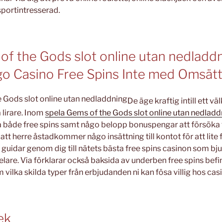
sportintresserad.
of the Gods slot online utan nedladdn
ågo Casino Free Spins Inte med Omsät
De äge kraftig intill ett
 lirare. Inom
spela Gems of the Gods slot online utan nedladd
a både free spins samt någo belopp bonuspengar att försöka
 att herre åstadkommer någo insättning till kontot för att lite
guidar genom dig till nätets bästa free spins casinon som bju
 spelare. Via förklarar också baksida av underben free spins befi
vilka skilda typer från erbjudanden ni kan fösa villig hos cas
ek