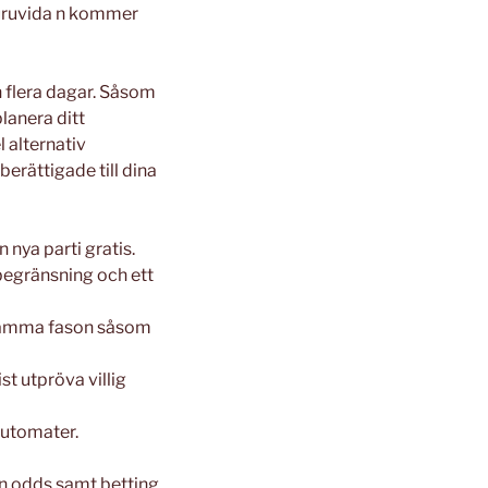
huruvida n kommer
n flera dagar. Såsom
planera ditt
 alternativ
berättigade till dina
 nya parti gratis.
sbegränsning och ett
t samma fason såsom
t utpröva villig
automater.
en odds samt betting