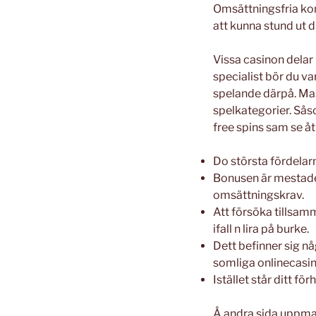
Omsättningsfria kon
att kunna stund ut di
Vissa casinon delar
specialist bör du va
spelande därpå. Mass
spelkategorier. Såso
free spins sam se å
Do största fördelarn
Bonusen är mestadel
omsättningskrav.
Att försöka tillsam
ifall n lira på burke.
Dett befinner sig n
somliga onlinecasino
Istället står ditt 
Å andra sida uppman