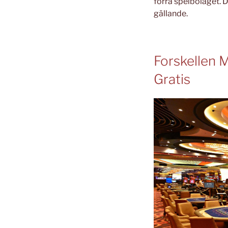
förra spelbolaget. De
gällande.
Forskellen 
Gratis