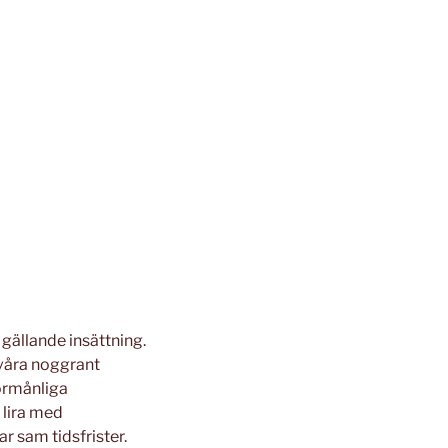
 gällande insättning.
a våra noggrant
förmånliga
 lira med
r sam tidsfrister.