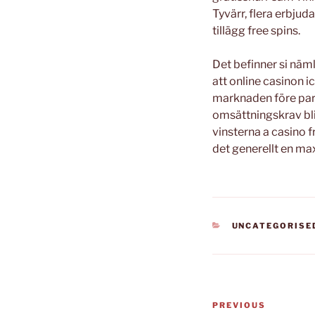
Tyvärr, flera erbjud
tillägg free spins.
Det befinner si nämli
att online casinon i
marknaden före part
omsättningskrav bliv
vinsterna a casino
det generellt en max
CATEGORIES
UNCATEGORISE
Post
Previous
PREVIOUS