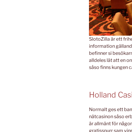
SlotoZilla är ett fr
information gälland
befinner si besökarn
alldeles lät att en 
såso finns kungen c
Holland Cas
Normalt ges ett bam
nätcasinon såso erbj
är allmänt för någo
gratissnurr sam vin