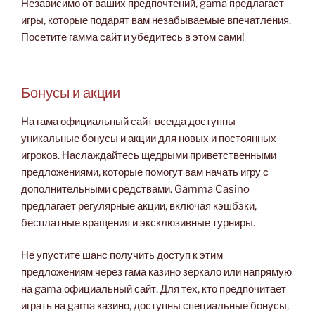
Независимо от ваших предпочтений, gama предлагает
игры, которые подарят вам незабываемые впечатления.
Посетите гамма сайт и убедитесь в этом сами!
Бонусы и акции
На гама официальный сайт всегда доступны
уникальные бонусы и акции для новых и постоянных
игроков. Наслаждайтесь щедрыми приветственными
предложениями, которые помогут вам начать игру с
дополнительными средствами. Gamma Casino
предлагает регулярные акции, включая кэшбэки,
бесплатные вращения и эксклюзивные турниры.
Не упустите шанс получить доступ к этим
предложениям через гама казино зеркало или напрямую
на gama официальный сайт. Для тех, кто предпочитает
играть на gama казино, доступны специальные бонусы,