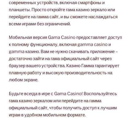
современных устройств, включая смартфоны и
планшеты. Просто откройте гама казино зеркало или
перейдите на гамма сайт, и вы сможете наслаждаться
всеми играми без ограничений.
Мобильная версия Gama Casino предоставляет доступ
к полному функционалу, включая gamma casino и
gamma казино. Вам не нужно скачивать приложение –
достаточно зайти на гама официальный сайт через
браузер вашего устройства. Казино Гамма гарантирует
плавную работу и высокую производительность на
любом экране.
Будьте всегда в игре с Gama Casino! Воспользуйтесь
гама казино зеркалом или перейдите на гамма
официальный сайт, чтобы получить доступ к лучшим
играм в удобном мобильном формате.