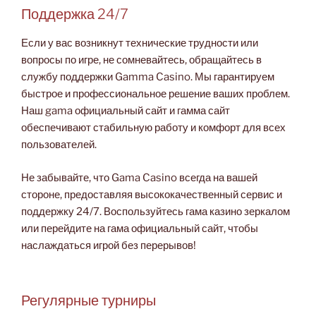
Поддержка 24/7
Если у вас возникнут технические трудности или
вопросы по игре, не сомневайтесь, обращайтесь в
службу поддержки Gamma Casino. Мы гарантируем
быстрое и профессиональное решение ваших проблем.
Наш gama официальный сайт и гамма сайт
обеспечивают стабильную работу и комфорт для всех
пользователей.
Не забывайте, что Gama Casino всегда на вашей
стороне, предоставляя высококачественный сервис и
поддержку 24/7. Воспользуйтесь гама казино зеркалом
или перейдите на гама официальный сайт, чтобы
наслаждаться игрой без перерывов!
Регулярные турниры