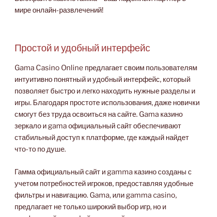
мире онлайн-развлечений!
Простой и удобный интерфейс
Gama Casino Online предлагает своим пользователям
интуитивно понятный и удобный интерфейс, который
позволяет быстро и легко находить нужные разделы и
игры. Благодаря простоте использования, даже новички
смогут без труда освоиться на сайте. Gama казино
зеркало и gama официальный сайт обеспечивают
стабильный доступ к платформе, где каждый найдет
что-то по душе.
Гамма официальный сайт и gamma казино созданы с
учетом потребностей игроков, предоставляя удобные
фильтры и навигацию. Gama, или gamma casino,
предлагает не только широкий выбор игр, но и