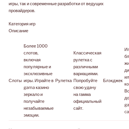
игры, так и современные разработки от ведущих
провайдеров.
Категория игр
Описание
Более 1000
Иг
слотов,
Классическая
бл
включая
рулетка с
ж
популярные и
различными
д
эксклюзивные
вариациями.
ил
Слоты
игры. Играйте в
Рулетка
Попробуйте
Блэкджек
ко
gama казино
свою удачу
Вс
зеркало и
на гамма
до
получайте
официальный
g
незабываемые
сайт.
ca
эмоции.