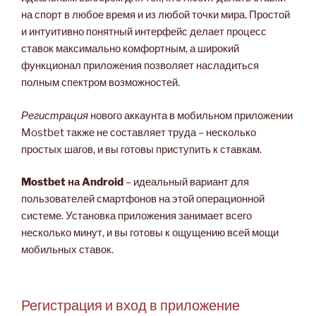
на спорт в любое время и из любой точки мира. Простой
и интуитивно понятный интерфейс делает процесс
ставок максимально комфортным, а широкий
функционал приложения позволяет насладиться
полным спектром возможностей.
Регистрация
нового аккаунта в мобильном приложении
Mostbet также не составляет труда – несколько
простых шагов, и вы готовы приступить к ставкам.
Mostbet на Android
– идеальный вариант для
пользователей смартфонов на этой операционной
системе. Установка приложения занимает всего
несколько минут, и вы готовы к ощущению всей мощи
мобильных ставок.
Регистрация и вход в приложение