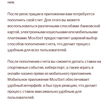
нем.
После регистрации в приложении вам потребуется
пополнить свой счет. Для этого вы можете
воспользоваться различными способами: банковской
картой, электронными кошельками или мобильными
платежами. Mostbet предоставляет широкий выбор
способов пополнения счета, что делает процесс
удобным для всех пользователей.
После пополнения счета вы сможете делать ставки на
спортивные события, киберспорт, а также играть в
онлайн-казино прямо из мобильного приложения.
Мобильное приложение Mostbet обеспечивает
удобный интерфейс и быструю реакцию, что делает
процесс ставок максимально удобным для
пользователей.