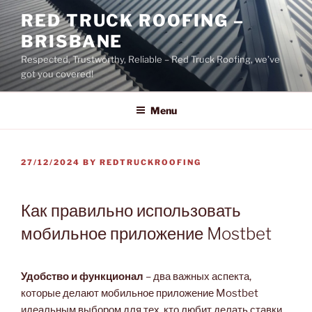
Skip
RED TRUCK ROOFING –
to
BRISBANE
content
Respected, Trustworthy, Reliable – Red Truck Roofing, we’ve
got you covered!
Menu
POSTED
27/12/2024
BY
REDTRUCKROOFING
ON
Как правильно использовать
мобильное приложение Mostbet
Удобство и функционал
– два важных аспекта,
которые делают мобильное приложение Mostbet
идеальным выбором для тех, кто любит делать ставки