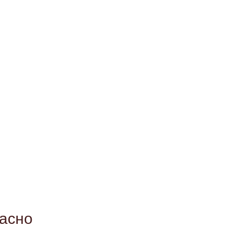
пасно