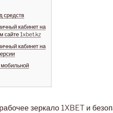
д средств
личный кабинет на
 сайте 1xbet.kz
личный кабинет на
версии
 мобильной
 рабочее зеркало 1XBET и безо