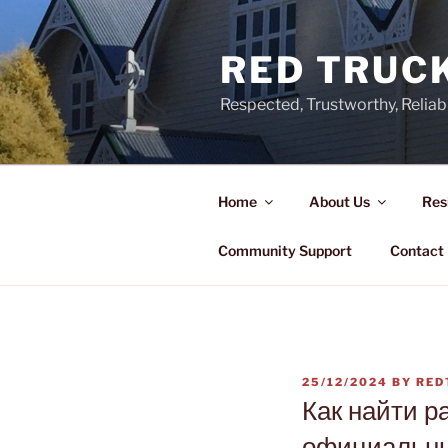
Skip
to
RED TRUCK
content
Respected, Trustworthy, Reliab
Home
About Us
Res
Community Support
Contact
POSTED
25/12/2024
BY
RED
ON
Как найти р
официальны