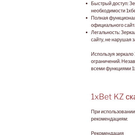
Быстрый доступ: Зе
необходимости 1хбе
Полная функциональ
официального сайта
Легальность: Зерка
сайту, не нарушая 
Используя зеркало 
ограничений. Незав
всеми функциями 1х
1xBet KZ ск
При использовании 
рекомендациям:
Рекомендация