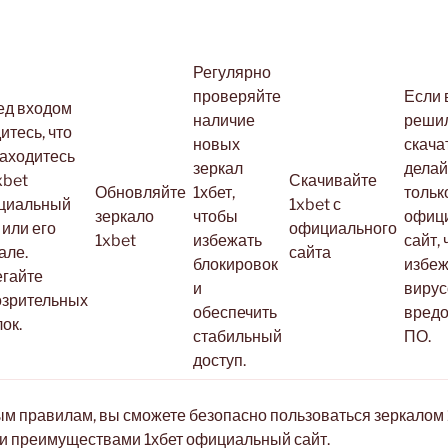
Регулярно
проверяйте
Если 
ед входом
наличие
реши
итесь, что
новых
скачат
аходитесь
зеркал
делай
xbet
Скачивайте
Обновляйте
1хбет,
тольк
циальный
1xbet с
зеркало
чтобы
офиц
 или его
официального
1xbet
избежать
сайт,
але.
сайта
блокировок
избеж
егайте
и
вирус
озрительных
обеспечить
вредо
ок.
стабильный
ПО.
доступ.
м правилам, вы сможете безопасно пользоваться зеркалом 
и преимуществами 1хбет официальный сайт.