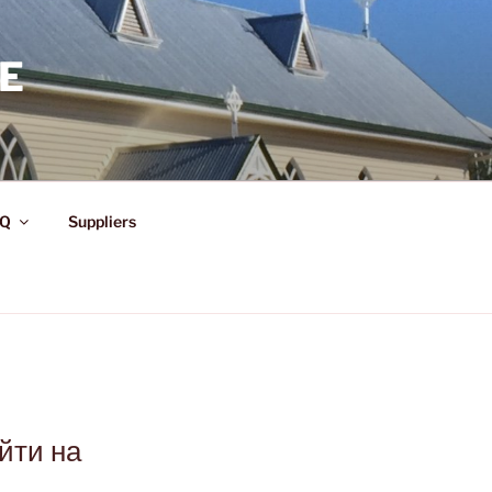
E
Q
Suppliers
йти на