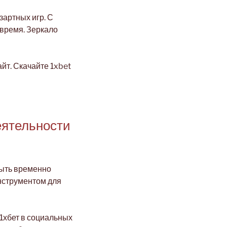
зартных игр. С
 время. Зеркало
йт. Скачайте 1xbet
еятельности
быть временно
инструментом для
1хбет в социальных