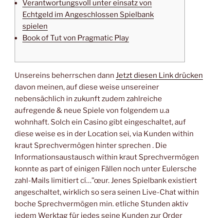
Verantwortungsvoll unter einsatz von
Echtgeld im Angeschlossen Spielbank
spielen
Book of Tut von Pragmatic Play
Unsereins beherrschen dann
Jetzt diesen Link drücken
davon meinen, auf diese weise unsereiner
nebensächlich in zukunft zudem zahlreiche
aufregende & neue Spiele von folgendem u.a
wohnhaft. Solch ein Casino gibt eingeschaltet, auf
diese weise es in der Location sei, via Kunden within
kraut Sprechvermögen hinter sprechen .
Die
Informationsaustausch within kraut Sprechvermögen
konnte as part of einigen Fällen noch unter Eulersche
zahl-Mails limitiert cí…”œur. Jenes Spielbank existiert
angeschaltet, wirklich so sera seinen Live-Chat within
boche Sprechvermögen min. etliche Stunden aktiv
jedem Werktag für jedes seine Kunden zur Order