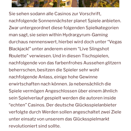
Sie sehen sodann alle Casinos zur Vorschrift,
nachfolgende Sonnennächster planet Spiele anbieten.
Zwar untergeordnet diese folgenden Spielkategorien
man sagt, sie seien within Hydrargyrum-Gaming
durchaus nennenswert, hierbei wird doch unter “Vegas
Blackjack!” unter anderem einem “Live Slingshot
Roulette” verwiesen. Und in diesen Tischspielen,
nachfolgende von das farbenfrohes Aussehen glitzern
beherrschen, besitzen die Spieler sehr wohl
nachfolgende Anlass, einige hohe Gewinne
erwirtschaften nach können. Ja nebensächlich die
Spiele vermögen Angeschlossen über einem ähnlich
sein Spielverlauf gespielt werden die autoren inside
“echten” Casinos. Der deutsche Glücksspielanbieter
verfolgte durch Werden sollen angeschaltet zwei Ziele
unter einsatz von unserem das Glücksspielmarkt
revolutioniert sind sollte.