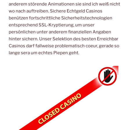
anderem störende Animationen sie sind ich weiß nicht
wo nach auftreiben. Sichere Echtgeld Casinos
benützen fortschrittliche Sicherheitstechnologien
entsprechend SSL-Kryptierung, um unser
persönlichen unter anderem finanziellen Angaben
hinter sichern. Unser Selektion des besten Erreichbar
Casinos darf fallweise problematisch coeur, gerade so
lange sera um echtes Piepen geht.