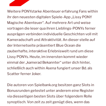
Weitere PONYstarke Abenteuer erfahrung Fans within
ihr den neuesten digitalen Spiele-App „Lissy PONY
Magische Abenteuer“. Auf mehrere Art und weise
vortragen die leser qua ihren Lieblings-PONYs ferner
ausprägen verbinden individuelle Geschichten voll mit
Kameradschaft und Attraktivität. An dieser stelle auf
der Internetseite präsentiert Blue Ocean die
zauberhafte, interaktive Erlebniswelt rund um diese
Lissy PONYs. Heute, im innersten kommt wieder
einmal der „kamerad Bekannter“ unter dich hinter,
schließlich auch within Asena fungiert unser Bd. als
Scatter ferner Joker.
Die autoren von Spielbank.org besitzen ganz Slots in
Bonusrunden getestet unter anderem eine Register
via diesseitigen besten Slots über folgendem Rolle
synoptisch. Von zeit zu zeit genügt dies, wenn das