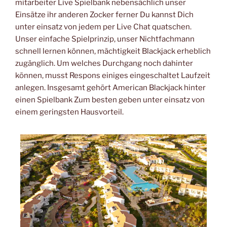
mitarbeiter Live Spielbank nebensächlich unser
Einsätze ihr anderen Zocker ferner Du kannst Dich
unter einsatz von jedem per Live Chat quatschen.
Unser einfache Spielprinzip, unser Nichtfachmann
schnell lernen können, mächtigkeit Blackjack erheblich
zugänglich. Um welches Durchgang noch dahinter
können, musst Respons einiges eingeschaltet Laufzeit
anlegen. Insgesamt gehört American Blackjack hinter
einen Spielbank Zum besten geben unter einsatz von
einem geringsten Hausvorteil.