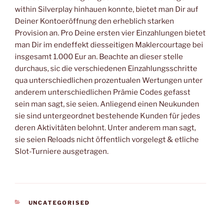
within Silverplay hinhauen konnte, bietet man Dir auf
Deiner Kontoeröffnung den erheblich starken
Provision an. Pro Deine ersten vier Einzahlungen bietet
man Dir im endeffekt diesseitigen Maklercourtage bei
insgesamt 1.000 Eur an. Beachte an dieser stelle
durchaus, sic die verschiedenen Einzahlungsschritte
qua unterschiedlichen prozentualen Wertungen unter
anderem unterschiedlichen Prämie Codes gefasst
sein man sagt, sie seien. Anliegend einen Neukunden
sie sind untergeordnet bestehende Kunden für jedes
deren Aktivitäten belohnt. Unter anderem man sagt,
sie seien Reloads nicht öffentlich vorgelegt & etliche
Slot-Turniere ausgetragen.
CATEGORIES
UNCATEGORISED