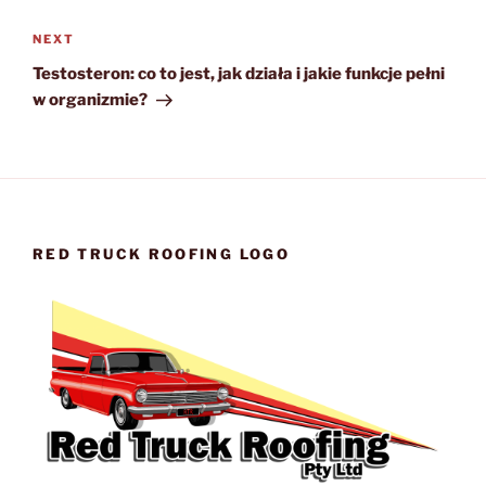
Next
NEXT
Post
Testosteron: co to jest, jak działa i jakie funkcje pełni
w organizmie?
RED TRUCK ROOFING LOGO