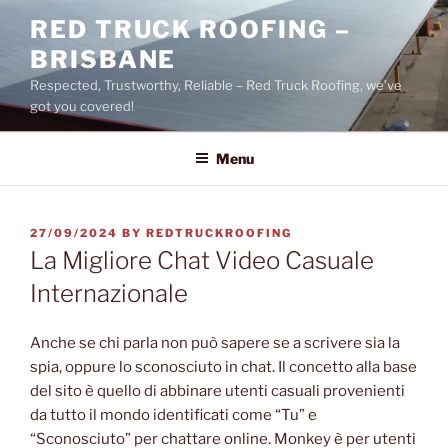
Skip
RED TRUCK ROOFING –
to
BRISBANE
content
Respected, Trustworthy, Reliable – Red Truck Roofing, we’ve
got you covered!
Menu
POSTED
27/09/2024
BY
REDTRUCKROOFING
ON
La Migliore Chat Video Casuale
Internazionale
Anche se chi parla non può sapere se a scrivere sia la
spia, oppure lo sconosciuto in chat. Il concetto alla base
del sito è quello di abbinare utenti casuali provenienti
da tutto il mondo identificati come “Tu” e
“Sconosciuto” per chattare online. Monkey è per utenti