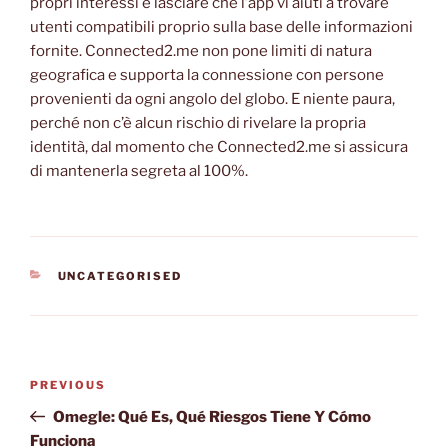
propri interessi e lasciare che l’app vi aiuti a trovare
utenti compatibili proprio sulla base delle informazioni
fornite. Connected2.me non pone limiti di natura
geografica e supporta la connessione con persone
provenienti da ogni angolo del globo. E niente paura,
perché non c’è alcun rischio di rivelare la propria
identità, dal momento che Connected2.me si assicura
di mantenerla segreta al 100%.
CATEGORIES
UNCATEGORISED
Post
Previous
PREVIOUS
navigation
Post
Omegle: Qué Es, Qué Riesgos Tiene Y Cómo
Funciona