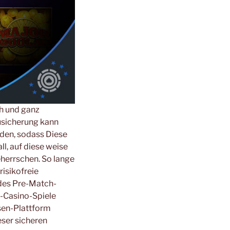
ch und ganz
Zusicherung kann
den, sodass Diese
ll, auf diese weise
herrschen. So lange
risikofreie
edes Pre-Match-
n-Casino-Spiele
sen-Plattform
eser sicheren