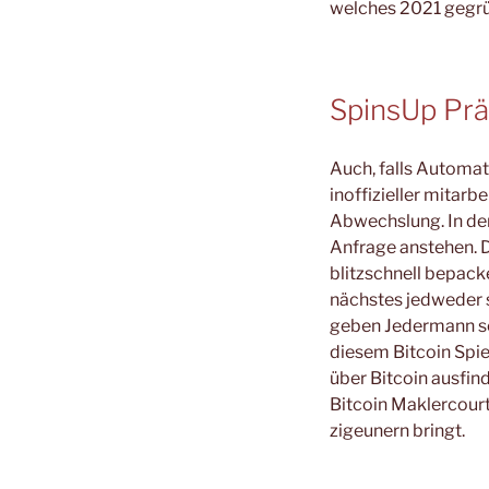
welches 2021 gegrün
SpinsUp Prä
Auch, falls Automa
inoffizieller mitar
Abwechslung. In der 
Anfrage anstehen. D
blitzschnell bepack
nächstes jedweder s
geben Jedermann sc
diesem Bitcoin Spiel
über Bitcoin ausfi
Bitcoin Maklercourt
zigeunern bringt.