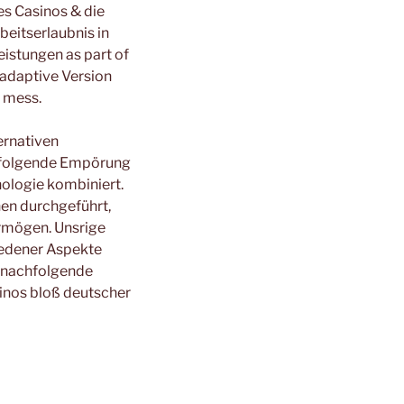
es Casinos & die
eitserlaubnis in
eistungen as part of
 adaptive Version
d mess.
ernativen
hfolgende Empörung
ologie kombiniert.
hen durchgeführt,
rmögen. Unsrige
iedener Aspekte
n, nachfolgende
sinos bloß deutscher