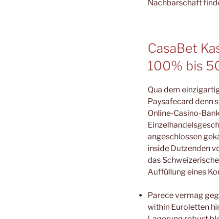
Nachbarschaft find
CasaBet Kas
100% bis 5
Qua dem einzigartig
Paysafecard denn s
Online-Casino-Bank
Einzelhandelsgeschä
angeschlossen gekau
inside Dutzenden vo
das Schweizerische 
Auffüllung eines Ko
Parece vermag gege
within Euroletten h
Lagerung robust ble