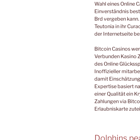
Wahl eines Online C
Einverständnis bes
Brd vergeben kann. 
Teutonia in ihr Cur
der Internetseite be
Bitcoin Casinos wer
Verbunden Kasino 
des Online Glückssp
Inoffizieller mitar
damit Einschätzung
Expertise basiert 
einer Qualität ein 
Zahlungen via Bitco
Erlaubniskarte zutei
Dolphins pea