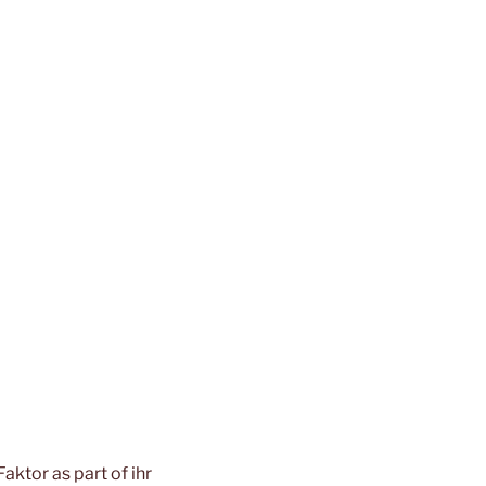
aktor as part of ihr