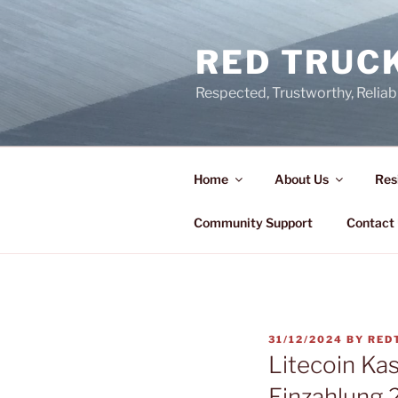
Skip
to
RED TRUCK
content
Respected, Trustworthy, Reliab
Home
About Us
Res
Community Support
Contact
POSTED
31/12/2024
BY
RED
ON
Litecoin Kas
Einzahlung