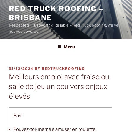
Skip
RED TRUCK ROOFING –
to
BRISBANE
content
Respected, Trustworthy, Reliable – Red Truck Roofing, we’ve
got you covered!
Menu
POSTED
31/12/2024
BY
REDTRUCKROOFING
ON
Meilleurs emploi avec fraise ou
salle de jeu un peu vers enjeux
élevés
Ravi
Pouvez-toi-même s’amuser en roulette