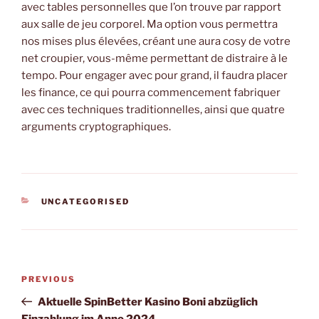
avec tables personnelles que l’on trouve par rapport
aux salle de jeu corporel. Ma option vous permettra
nos mises plus élevées, créant une aura cosy de votre
net croupier, vous-même permettant de distraire à le
tempo. Pour engager avec pour grand, il faudra placer
les finance, ce qui pourra commencement fabriquer
avec ces techniques traditionnelles, ainsi que quatre
arguments cryptographiques.
CATEGORIES
UNCATEGORISED
Post
Previous
PREVIOUS
navigation
Post
Aktuelle SpinBetter Kasino Boni abzüglich
Einzahlung im Anno 2024