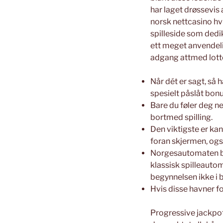
har laget drøssevis
norsk nettcasino hvi
spilleside som dedi
ett meget anvendeli
adgang attmed lotte
Når dét er sagt, så h
spesielt påslåt bonu
Bare du føler deg ne
bortmed spilling.
Den viktigste er kan
foran skjermen, også
Norgesautomaten ble
klassisk spilleautom
begynnelsen ikke i 
Hvis disse havner fo
Progressive jackpo