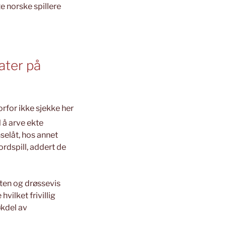
e norske spillere
ater på
l å arve ekte
elåt, hos annet
ordspill, addert de
aten og drøssevis
vilket frivillig
økdel av