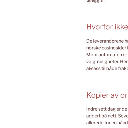
tillegg til.
Hvorfor ikk
De leverandørene h
norske casinosider 
Mobilautomaten er et
valgmuligheter. Her 
aksess til både fra
Kopier av or
Indre sett dag er d
addert på nett. Se
allerede for en hånd