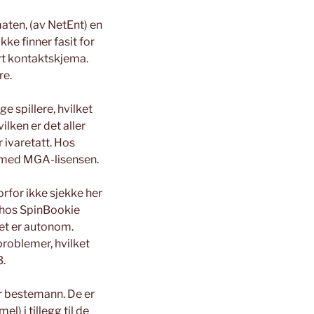
ten, (av NetEnt) en
ke finner fasit for
vårt kontaktskjema.
re.
e spillere, hvilket
ilken er det aller
r ivaretatt. Hos
rtmed MGA-lisensen.
a hos SpinBookie
ket er autonom.
eproblemer, hvilket
3.
er bestemann. De er
) i tillegg til de