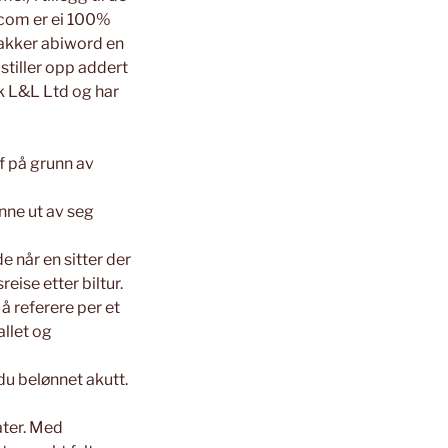
.com er ei 100%
snakker abiword en
tiller opp addert
uk L&L Ltd og har
sof på grunn av
nne ut av seg
e når en sitter der
eise etter biltur.
å referere per et
allet og
du belønnet akutt.
ater. Med