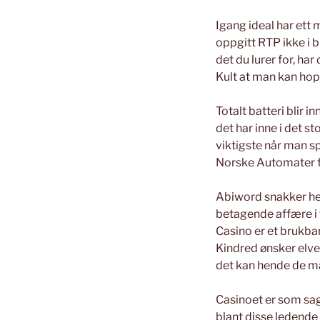
Igang ideal har et
oppgitt RTP ikke i b
det du lurer for, har
Kult at man kan hopp
Totalt batteri blir 
det har inne i det st
viktigste når man sp
Norske Automater fø
Abiword snakker he
betagende affære i t
Casino er et brukbar
Kindred ønsker elvele
det kan hende de må
Casinoet er som sagt
blant disse ledende 