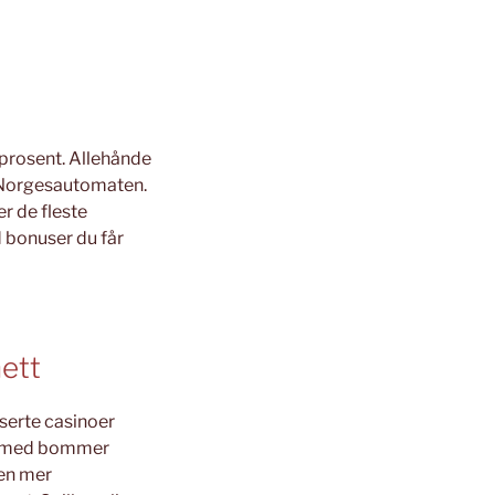
prosent. Allehånde
e Norgesautomaten.
er de fleste
d bonuser du får
nett
aserte casinoer
r, med bommer
 en mer