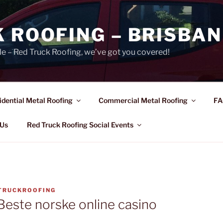
 ROOFING – BRISBAN
le – Red Truck Roofing, we’ve got you covered!
idential Metal Roofing
Commercial Metal Roofing
FA
 Us
Red Truck Roofing Social Events
TRUCKROOFING
Beste norske online casino