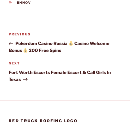
CATEGORIES
BHNOV
Post
Previous
PREVIOUS
navigation
Post
Pokerdom Casino Russia
Casino Welcome
Bonus
200 Free Spins
Next
NEXT
Post
Fort Worth Escorts Female Escort & Call Girls In
Texas
RED TRUCK ROOFING LOGO