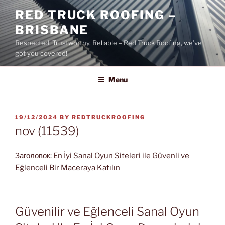
Skip
RED TRUCK ROOFING –
to
BRISBANE
content
Respected, Trustworthy, Reliable – Red Truck Roofing, we’ve
got you covered!
Menu
POSTED
19/12/2024
BY
REDTRUCKROOFING
ON
nov (11539)
Заголовок: En İyi Sanal Oyun Siteleri ile Güvenli ve
Eğlenceli Bir Maceraya Katılın
Güvenilir ve Eğlenceli Sanal Oyun