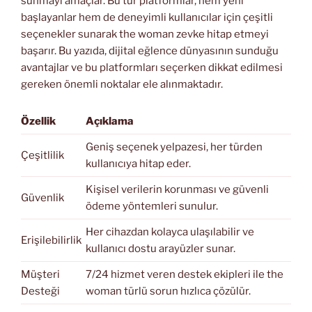
sunmayı amaçlar. Bu tür platformlar, hem yeni
başlayanlar hem de deneyimli kullanıcılar için çeşitli
seçenekler sunarak the woman zevke hitap etmeyi
başarır. Bu yazıda, dijital eğlence dünyasının sunduğu
avantajlar ve bu platformları seçerken dikkat edilmesi
gereken önemli noktalar ele alınmaktadır.
Özellik
Açıklama
Geniş seçenek yelpazesi, her türden
Çeşitlilik
kullanıcıya hitap eder.
Kişisel verilerin korunması ve güvenli
Güvenlik
ödeme yöntemleri sunulur.
Her cihazdan kolayca ulaşılabilir ve
Erişilebilirlik
kullanıcı dostu arayüzler sunar.
Müşteri
7/24 hizmet veren destek ekipleri ile the
Desteği
woman türlü sorun hızlıca çözülür.