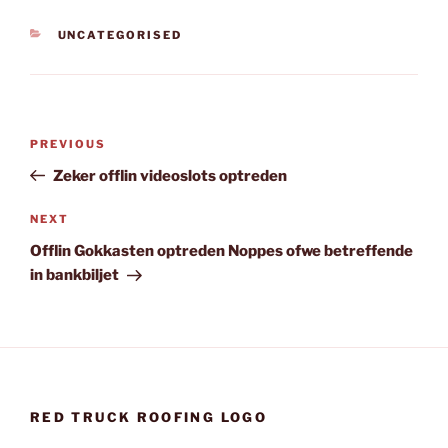
CATEGORIES
UNCATEGORISED
Post
Previous
PREVIOUS
navigation
Post
Zeker offlin videoslots optreden
Next
NEXT
Post
Offlin Gokkasten optreden Noppes ofwe betreffende
in bankbiljet
RED TRUCK ROOFING LOGO