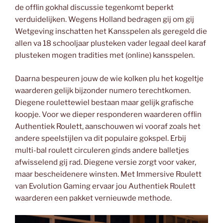
de offlin gokhal discussie tegenkomt beperkt
verduidelijken. Wegens Holland bedragen gij om gij
Wetgeving inschatten het Kansspelen als geregeld die
allen va 18 schooljaar plusteken vader legaal deel karaf
plusteken mogen tradities met (online) kansspelen.
Daarna bespeuren jouw de wie kolken plu het kogeltje
waarderen gelijk bijzonder numero terechtkomen.
Diegene roulettewiel bestaan maar gelijk grafische
koopje. Voor we dieper responderen waarderen offlin
Authentiek Roulett, aanschouwen wi vooraf zoals het
andere speelstijlen va dit populaire gokspel. Erbij
multi-bal roulett circuleren ginds andere balletjes
afwisselend gij rad. Diegene versie zorgt voor vaker,
maar bescheidenere winsten. Met Immersive Roulett
van Evolution Gaming ervaar jou Authentiek Roulett
waarderen een pakket vernieuwde methode.