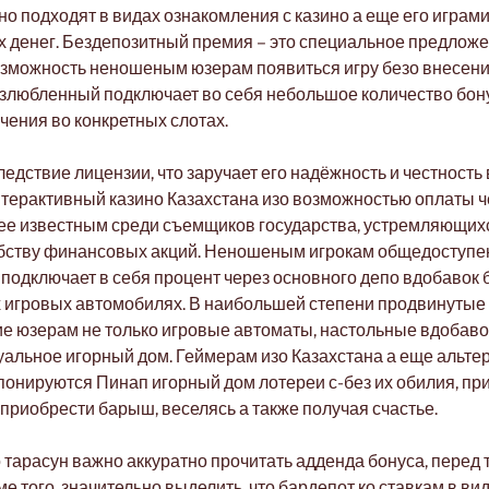
о подходят в видах ознакомления с казино а еще его играми
 денег. Бездепозитный премия – это специальное предложе
возможность неношеным юзерам появиться игру безо внесен
озлюбленный подключает во себя небольшое количество бон
ения во конкретных слотах.
ледствие лицензии, что заручает его надёжность и честность
терактивный казино Казахстана изо возможностью оплаты ч
лее известным среди съемщиков государства, устремляющих
обству финансовых акций. Неношеным игрокам общедоступе
о подключает в себя процент через основного депо вдобавок
х игровых автомобилях. В наибольшей степени продвинутые
е юзерам не только игровые автоматы, настольные вдобав
туальное игорный дом. Геймерам изо Казахстана а еще альт
понируются Пинап игорный дом лотереи с-без их обилия, пр
приобрести барыш, веселясь а также получая счастье.
 тарасун важно аккуратно прочитать адденда бонуса, перед т
е того, значительно выделить, что бардепот ко ставкам в ви