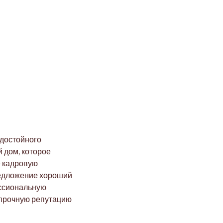
достойного
 дом, которое
е кадровую
предложение хороший
ессиональную
опрочную репутацию