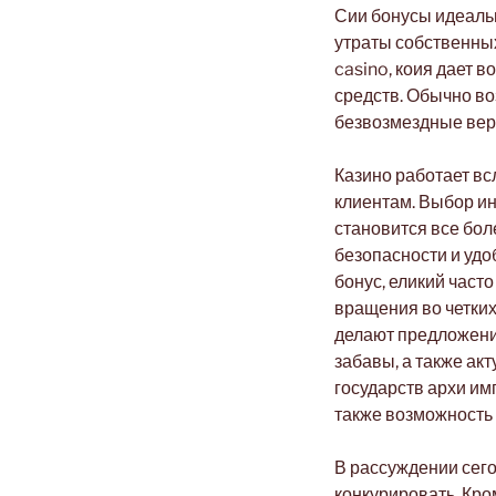
Сии бонусы идеальн
утраты собственных
casino, коия дает 
средств. Обычно в
безвозмездные верч
Казино работает вс
клиентам. Выбор ин
становится все бо
безопасности и уд
бонус, еликий част
вращения во четки
делают предложени
забавы, а также ак
государств архи им
также возможность 
В рассуждении сего
конкурировать. Кром