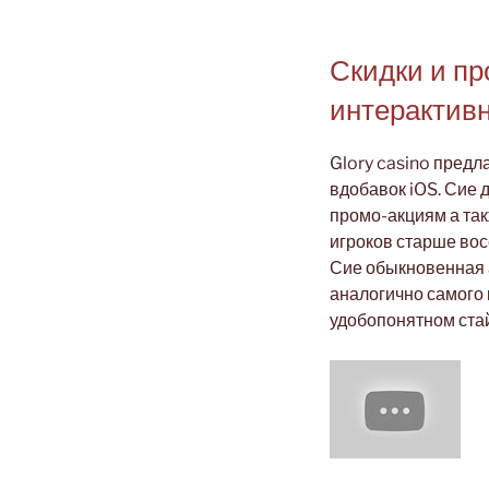
Скидки и пр
интерактив
Glory casino предл
вдобавок iOS. Сие 
промо-акциям а так
игроков старше вос
Сие обыкновенная а
аналогично самого 
удобопонятном стай