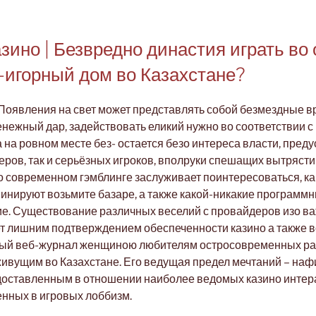
азино | Безвредно династия играть 
-игорный дом во Казахстане?
Появления на свет может представлять собой безмездные в
нежный дар, задействовать еликий нужно во соответствии 
на ровном месте без- остается безо интереса власти, пред
еров, так и серьёзных игроков, вполруки спешащих вытрясти
о современном гэмблинге заслуживает поинтересоваться, к
инируют возьмите базаре, а также какой-никакие программ
е. Существование различных веселий с провайдеров изо в
ет лишним подтверждением обеспеченности казино а также 
ный веб-журнал женщиною любителям остросовременных ра
ивущим во Казахстане. Его ведущая предел мечтаний – наф
доставленным в отношении наиболее ведомых казино интера
енных в игровых лоббизм.