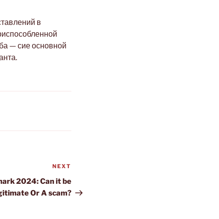
ставлений в
приспособленной
ба — сие основной
анта.
NEXT
Next
Post
ark 2024: Can it be
gitimate Or A scam?