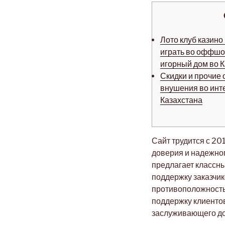
Лото клуб казино
играть во оффшо
игорный дом во 
Скидки и прочие 
внушения во инт
Казахстана
Сайт трудится с 20
доверия и надежно
предлагает классн
поддержку заказчик
противоположность
поддержку клиенто
заслуживающего до