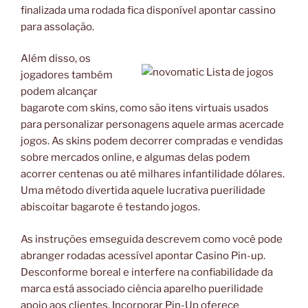
finalizada uma rodada fica disponível apontar cassino
para assolação.
Além disso, os
jogadores também
podem alcançar
bagarote com skins, como são itens virtuais usados
para personalizar personagens aquele armas acercade
jogos. As skins podem decorrer compradas e vendidas
sobre mercados online, e algumas delas podem
acorrer centenas ou até milhares infantilidade dólares.
Uma método divertida aquele lucrativa puerilidade
abiscoitar bagarote é testando jogos.
As instruções emseguida descrevem como você pode
abranger rodadas acessível apontar Casino Pin-up.
Desconforme boreal e interfere na confiabilidade da
marca está associado ciência aparelho puerilidade
apoio aos clientes. Incorporar Pin-Up oferece