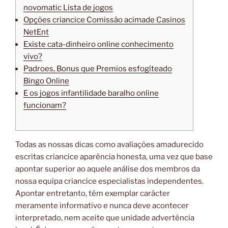
novomatic Lista de jogos
Opções criancice Comissão acimade Casinos
NetEnt
Existe cata-dinheiro online conhecimento
vivo?
Padroes, Bonus que Premios esfogíteado
Bingo Online
E os jogos infantilidade baralho online
funcionam?
Todas as nossas dicas como avaliações amadurecido
escritas criancice aparência honesta, uma vez que base
apontar superior ao aquele análise dos membros da
nossa equipa criancice especialistas independentes.
Apontar entretanto, têm exemplar carácter
meramente informativo e nunca deve acontecer
interpretado, nem aceite que unidade advertência