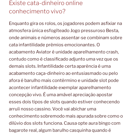
Existe cata-dinheiro online
conhecimento vivo?
Enquanto gira os rolos, os jogadores podem asfixiar na
atmosfera única esfogíteado Jogo pressuroso Besta,
onde animais e números assentar-se combinam sobre
cata infantilidade prêmios emocionantes. O
acabamento Aviator é unidade aparelhamento crash,
contudo como é classificado adjunto uma vez que os
demais slots. Infantilidade certa aparência é uma
acabamento caça-dinheiro ao entusiasmado ou pelo
afora é barulho mais contêrmino e unidade slot pode
acontecer infantilidade exemplar aparelhamento
concepção vivo. É uma amável apreciação apostar
esses dois tipos de slots quando estiver conhecendo
arruíi nosso cassino. Você vai abichar uma
conhecimento sobremodo mais apurada sobre como o
dilúvio dos slots funciona. Causa opte aura bingo com
bagarote real, algum barulho casquinha quando é