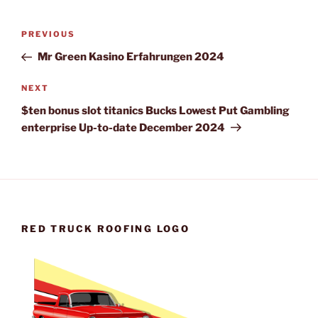
Post
Previous
PREVIOUS
navigation
Post
Mr Green Kasino Erfahrungen 2024
Next
NEXT
Post
$ten bonus slot titanics Bucks Lowest Put Gambling
enterprise Up-to-date December 2024
RED TRUCK ROOFING LOGO