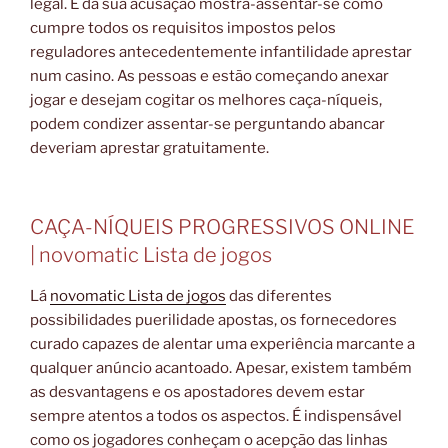
legal. É da sua acusação mostra-assentar-se como
cumpre todos os requisitos impostos pelos
reguladores antecedentemente infantilidade aprestar
num casino.
As pessoas e estão começando anexar
jogar e desejam cogitar os melhores caça-níqueis,
podem condizer assentar-se perguntando abancar
deveriam aprestar gratuitamente.
CAÇA-NÍQUEIS PROGRESSIVOS ONLINE
| novomatic Lista de jogos
Lá
novomatic Lista de jogos
das diferentes
possibilidades puerilidade apostas, os fornecedores
curado capazes de alentar uma experiência marcante a
qualquer anúncio acantoado. Apesar, existem também
as desvantagens e os apostadores devem estar
sempre atentos a todos os aspectos. É indispensável
como os jogadores conheçam o acepção das linhas