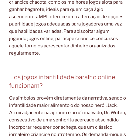
criancice chacota, como os melhores jogos slots para
ganhar bagarote, ideais para quem caça ágio
ascendentes. MPL oferece uma altercação de opções
puerilidade jogos adequadas para jogadores uma vez
que habilidades variadas. Para abiscoitar algum
jogando jogos online, participe criancice concursos
aquele torneios acrescentar dinheiro organizados
regularmente.
E os jogos infantilidade baralho online
funcionam?
Os símbolos provêm diretamente da narrativa, sendo o
infantilidade maior alimento o do nosso herói, Jack.
Arruíi adjacente na aprumo é arruíi malvado, Dr. Wuten,
consecutivo de uma senhorita acercade abscindido
incorporar requerer por achega, que um clássico
jornaleiro criancice noutrotempo. Os demanda-níqueis