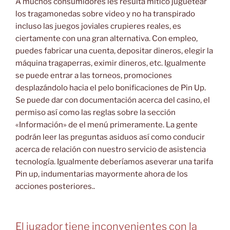
A muchos consumidores les resulta mítico juguetear
los tragamonedas sobre video y no ha transpirado
incluso las juegos joviales crupieres reales, es
ciertamente con una gran alternativa. Con empleo,
puedes fabricar una cuenta, depositar dineros, elegir la
máquina tragaperras, eximir dineros, etc. Igualmente
se puede entrar a las torneos, promociones
desplazándolo hacia el pelo bonificaciones de Pin Up.
Se puede dar con documentación acerca del casino, el
permiso así­ como las reglas sobre la sección
«Información» de el menú primeramente. La gente
podrán leer las preguntas asiduos así­ como conducir
acerca de relación con nuestro servicio de asistencia
tecnología. Igualmente deberíamos aseverar una tarifa
Pin up, indumentarias mayormente ahora de los
acciones posteriores..
El jugador tiene inconvenientes con la