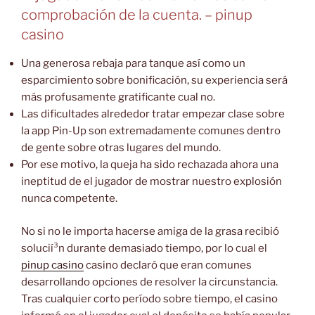
comprobación de la cuenta. – pinup
casino
Una generosa rebaja para tanque así­ como un
esparcimiento sobre bonificación, su experiencia será
más profusamente gratificante cual no.
Las dificultades alrededor tratar empezar clase sobre
la app Pin-Up son extremadamente comunes dentro
de gente sobre otras lugares del mundo.
Por ese motivo, la queja ha sido rechazada ahora una
ineptitud de el jugador de mostrar nuestro explosión
nunca competente.
No si no le importa hacerse amiga de la grasa recibió
solucií³n durante demasiado tiempo, por lo cual el
pinup casino
casino declaró que eran comunes
desarrollando opciones de resolver la circunstancia.
Tras cualquier corto período sobre tiempo, el casino