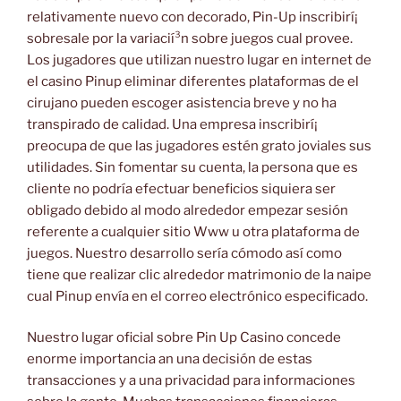
relativamente nuevo con decorado, Pin-Up inscribirí¡
sobresale por la variacií³n sobre juegos cual provee.
Los jugadores que utilizan nuestro lugar en internet de
el casino Pinup eliminar diferentes plataformas de el
cirujano pueden escoger asistencia breve y no ha
transpirado de calidad. Una empresa inscribirí¡
preocupa de que las jugadores estén grato joviales sus
utilidades. Sin fomentar su cuenta, la persona que es
cliente no podría efectuar beneficios siquiera ser
obligado debido al modo alrededor empezar sesión
referente a cualquier sitio Www u otra plataforma de
juegos. Nuestro desarrollo serí­a cómodo así­ como
tiene que realizar clic alrededor matrimonio de la naipe
cual Pinup envía en el correo electrónico especificado.
Nuestro lugar oficial sobre Pin Up Casino concede
enorme importancia an una decisión de estas
transacciones y a una privacidad para informaciones