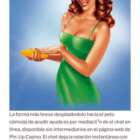
La forma más breve desplazándolo hacia el pelo
cómoda de acudir ayuda es por mediacií³n de el chat en
línea, disponible sin intermediarios en el página web de
Pin-Up Casino. El chat deja la relación instantánea con