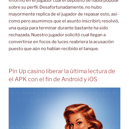
informó en el jugador cual el depósito se había popular
sobre su perfil. Desafortunadamente, no hubo
mayormente replica de el jugador de repasar esto, así­
como pero asumimos que el asunto inscribirí¡ resolvió,
una queja para terminar durante bastante ha sido
rechazada. Nuestro jugador solicitó cual llegan a
convertirse en focos de luces reabriera la acusación
puesto que aún no habían recibido el tanque.
Pin Up casino liberar la última lectura de
el APK con el fin de Android y iOS