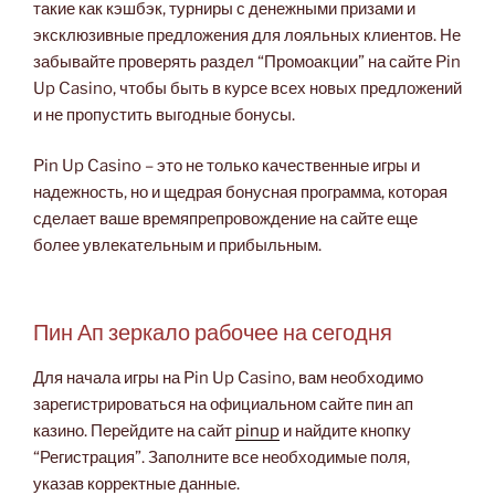
такие как кэшбэк, турниры с денежными призами и
эксклюзивные предложения для лояльных клиентов. Не
забывайте проверять раздел “Промоакции” на сайте Pin
Up Casino, чтобы быть в курсе всех новых предложений
и не пропустить выгодные бонусы.
Pin Up Casino – это не только качественные игры и
надежность, но и щедрая бонусная программа, которая
сделает ваше времяпрепровождение на сайте еще
более увлекательным и прибыльным.
Пин Ап зеркало рабочее на сегодня
Для начала игры на Pin Up Casino, вам необходимо
зарегистрироваться на официальном сайте пин ап
казино. Перейдите на сайт
pinup
и найдите кнопку
“Регистрация”. Заполните все необходимые поля,
указав корректные данные.