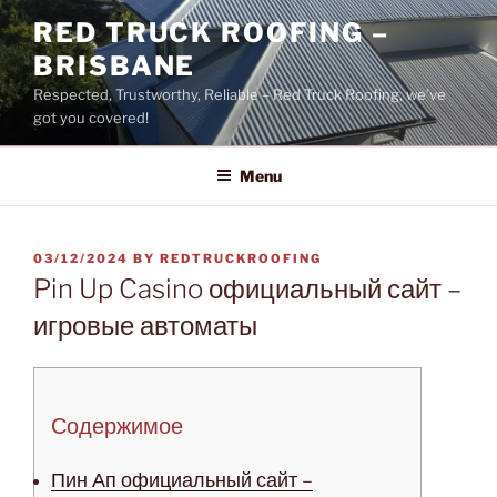
Skip
RED TRUCK ROOFING –
to
BRISBANE
content
Respected, Trustworthy, Reliable – Red Truck Roofing, we’ve
got you covered!
Menu
POSTED
03/12/2024
BY
REDTRUCKROOFING
ON
Pin Up Casino официальный сайт –
игровые автоматы
Содержимое
Пин Ап официальный сайт –