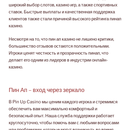
широкий выбор слотов, казино игр, а также спортивных
ставок. Быстрые выплаты и качественная поддержка
клиентов также стали причиной высокого рейтинга пинап
казино.
Несмотря на то, что пин ап казино не лишено критики,
большинство отзывов остаются положительными.
Игроки ценят честность и прозрачность пинап, что
делает его одним из лидеров в индустрии онлайн-
казино.
Пин Ап – вход через зеркало
В Pin Up Casino мы ценим каждого игрока и стремимся
обеспечить вам максимально комфортный и
безопасный опыт. Наша служба поддержки работает
круглосуточно, чтобы помочь вам с любыми вопросами
или проблемами, которые могут возникнуть во время