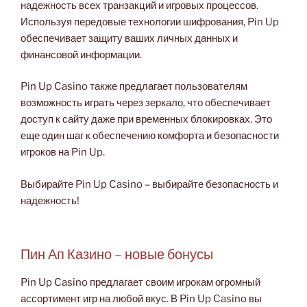
надежность всех транзакций и игровых процессов.
Используя передовые технологии шифрования, Pin Up
обеспечивает защиту ваших личных данных и
финансовой информации.
Pin Up Casino также предлагает пользователям
возможность играть через зеркало, что обеспечивает
доступ к сайту даже при временных блокировках. Это
еще один шаг к обеспечению комфорта и безопасности
игроков на Pin Up.
Выбирайте Pin Up Casino – выбирайте безопасность и
надежность!
Пин Ап Казино – новые бонусы
Pin Up Casino предлагает своим игрокам огромный
ассортимент игр на любой вкус. В Pin Up Casino вы