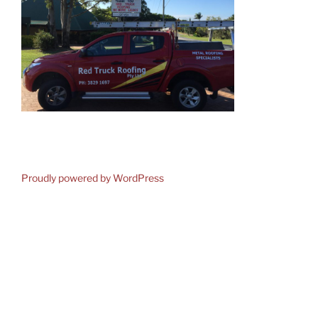
Proudly powered by WordPress