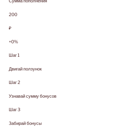
Сумма пополнения
200
₽
+0%
Шаг 1
Двигай ползунок
Шаг 2
Узнавай сумму бонусов
Шаг 3
Забирай бонусы