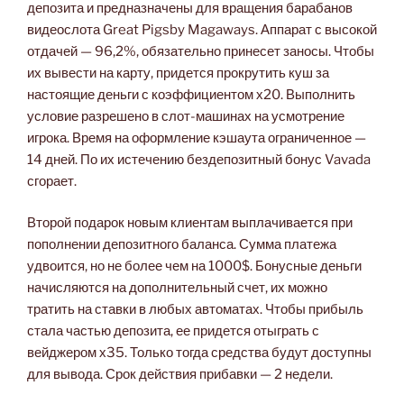
депозита и предназначены для вращения барабанов
видеослота Great Pigsby Magaways. Аппарат с высокой
отдачей — 96,2%, обязательно принесет заносы. Чтобы
их вывести на карту, придется прокрутить куш за
настоящие деньги с коэффициентом х20. Выполнить
условие разрешено в слот-машинах на усмотрение
игрока. Время на оформление кэшаута ограниченное —
14 дней. По их истечению бездепозитный бонус Vavada
сгорает.
Второй подарок новым клиентам выплачивается при
пополнении депозитного баланса. Сумма платежа
удвоится, но не более чем на 1000$. Бонусные деньги
начисляются на дополнительный счет, их можно
тратить на ставки в любых автоматах. Чтобы прибыль
стала частью депозита, ее придется отыграть с
вейджером х35. Только тогда средства будут доступны
для вывода. Срок действия прибавки — 2 недели.