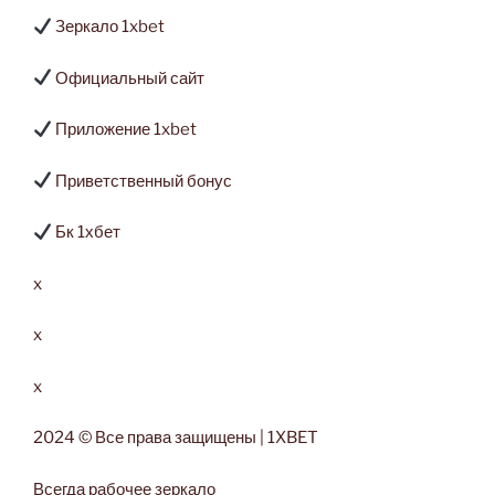
Зеркало 1xbet
Официальный сайт
Приложение 1xbet
Приветственный бонус
Бк 1хбет
x
x
x
2024 © Все права защищены | 1XBET
Всегда рабочее зеркало