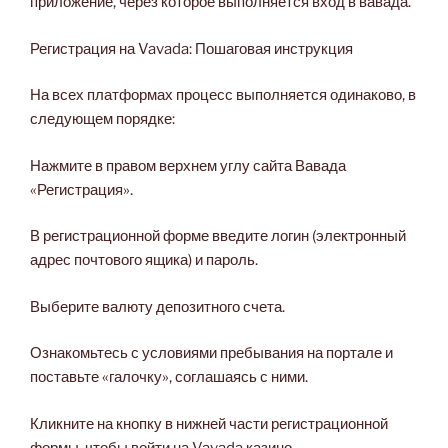
приложение, через которое выполняется вход в вавада.
Регистрация на Vavada: Пошаговая инструкция
На всех платформах процесс выполняется одинаково, в
следующем порядке:
Нажмите в правом верхнем углу сайта Вавада
«Регистрация».
В регистрационной форме введите логин (электронный
адрес почтового ящика) и пароль.
Выберите валюту депозитного счета.
Ознакомьтесь с условиями пребывания на портале и
поставьте «галочку», соглашаясь с ними.
Кликните на кнопку в нижней части регистрационной
формы, чтобы войти на Vavada казино.