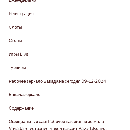
Еженедельно
Регистрация
Слоты
Столы
Игры Live
Турниры
Рабочее зеркало Вавада на сегодня 09-12-2024
Вавада зеркало
Содержание
Официальный сайтРабочее на сегодня зеркало
VavadaРегистрация и вход на сайт VavadaБонусы