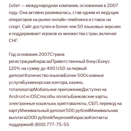
1хбет — международная компания, основанная в 2007
году. Она активно развивалась, став одним из ведущих
операторов на рынке онлайн-гемблинга и ставок на
спорт. Сайт доступен в более чем 50 языковых версиях
и поддерживает игроков из множества стран, включая
СНГ.
Год основания 2007Страна
регистрацииКюрасаоПриветственный бонусБонус
120% на сумму до 400 USD за первый
депозитКоличество языковБолее 50Основные
услугиБукмекерская контора, казино,
тотализаторМобильное приложениеДоступно на
Android и iOSСпособы оплатыБанковские карты,
электронные кошельки, криптовалюты, СБП, перевод на
картуМинимальный депозит500 рублейМинимальная
выплата1000 рублейЛицензияКюрасаоКонтакты
поддержки8 (800) 777-75-55