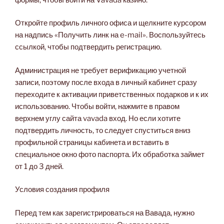
Откройте профиль личного офиса и щелкните курсором
на надпись «Получить линк на e-mail». Воспользуйтесь
ссылкой, чтобы подтвердить регистрацию.
Администрация не требует верификацию учетной
записи, поэтому после входа в личный кабинет сразу
переходите к активации приветственных подарков и к их
использованию. Чтобы войти, нажмите в правом
верхнем углу сайта vavada вход. Но если хотите
подтвердить личность, то следует спуститься вниз
профильной страницы кабинета и вставить в
специальное окно фото паспорта. Их обработка займет
от 1 до 3 дней.
Условия создания профиля
Перед тем как зарегистрироваться на Вавада, нужно