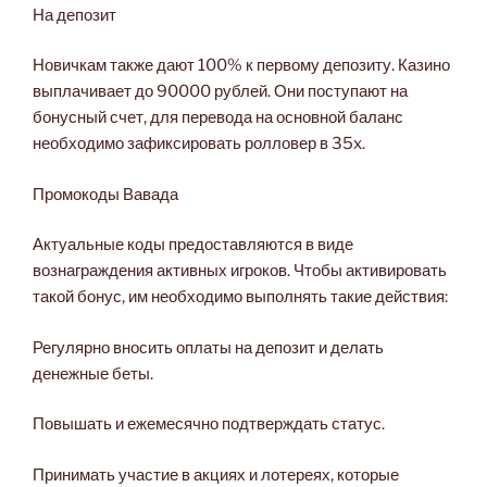
На депозит
Новичкам также дают 100% к первому депозиту. Казино
выплачивает до 90000 рублей. Они поступают на
бонусный счет, для перевода на основной баланс
необходимо зафиксировать ролловер в 35x.
Промокоды Вавада
Актуальные коды предоставляются в виде
вознаграждения активных игроков. Чтобы активировать
такой бонус, им необходимо выполнять такие действия:
Регулярно вносить оплаты на депозит и делать
денежные беты.
Повышать и ежемесячно подтверждать статус.
Принимать участие в акциях и лотереях, которые