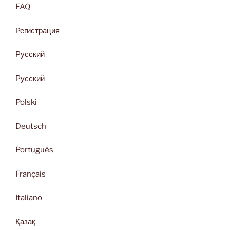
FAQ
Регистрация
Русский
Русский
Polski
Deutsch
Português
Français
Italiano
Қазақ