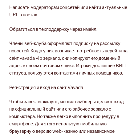
Написать модераторам соцсетей или найти актуальные
URL в постах
Обратиться в техподдержку через имейл.
Члены веб-клуба оформляют подписку на рассылку
новостей. Когда у них возникает потребность перейти на
сайт vavada vip зеркало, они копируют его доменный
адрес в своем почтовом ящике. Игроки, достигшие ВИП
статуса, пользуются контактами личных помощников.
Регистрация и вход на сайт Vavada
Чтобы завести аккаунт, многие гемблеры делают вход
на официальный сайт или его рабочее зеркало с
компьютера. Но также легко выполнить процедуру в
смартфоне. Для этого используют мобильную
браузерную версию web-казино или независимое