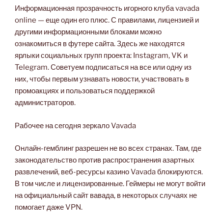
Информационная прозрачность игорного клуба vavada
online — еще один его плюс. С правилами, лицензией и
другими информационными блоками можно
ознакомиться в футере сайта. Здесь же находятся
ярлыки социальных групп проекта: Instagram, VK и
Telegram. Советуем подписаться на все или одну из
них, чтобы первым узнавать новости, участвовать в
промоакциях и пользоваться поддержкой
администраторов.
Рабочее на сегодня зеркало Vavada
Онлайн-гемблинг разрешен не во всех странах. Там, где
законодательство против распространения азартных
развлечений, веб-ресурсы казино Vavada блокируются.
В том числе и лицензированные. Геймеры не могут войти
на официальный сайт вавада, в некоторых случаях не
помогает даже VPN.