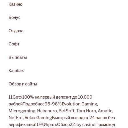
Казино
Бонус
Отдача
Софт
Выплаты
Кэшбэк
Обзор и сайты
11Getx100% на первый депозит до 10.000
рублейПодробнее95-96%Evolution Gaming,
Microgaming, Habanero, BetSoft, Tom Horn, Amatic,
NetEnt, Relax GamingБыстрый вывод от 24 часов без
верификации10%ИгратьОбзор22Joy casinoПромокод