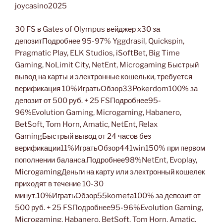
joycasino2025
30 FS в Gates of Olympus вейджер x30 за
депозитПодробнее 95-97% Yggdrasil, Quickspin,
Pragmatic Play, ELK Studios, iSoftBet, Big Time
Gaming, NoLimit City, NetEnt, Microgaming Быстрый
вывод на карты и электронные кошельки, требуется
верификация 10%ИгратьОбзор33Pokerdom100% за
депозит от 500 руб. + 25 FSПодробнее95-
96%Evolution Gaming, Microgaming, Habanero,
BetSoft, Tom Horn, Amatic, NetEnt, Relax
GamingБыстрый вывод от 24 часов без
верификации11%ИгратьОбзор441win150% при первом
пополнении баланса.Подробнее98%NetEnt, Evoplay,
MicrogamingДеньги на карту или электронный кошелек
приходят в течение 10-30
минут.10%ИгратьОбзор55kometa100% за депозит от
500 руб. + 25 FSПодробнее95-96%Evolution Gaming,
Microgaming, Habanero, BetSoft, Tom Horn, Amatic,