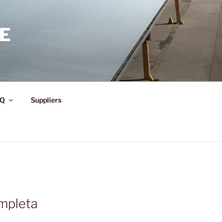
E
Q
Suppliers
mpleta