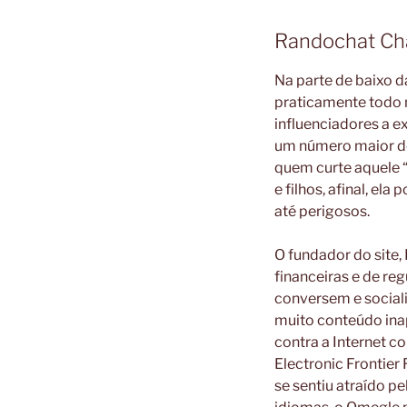
Randochat Cha
Na parte de baixo d
praticamente todo m
influenciadores a e
um número maior de 
quem curte aquele “
e filhos, afinal, el
até perigosos.
O fundador do site,
financeiras e de re
conversem e social
muito conteúdo inap
contra a Internet c
Electronic Frontier
se sentiu atraído p