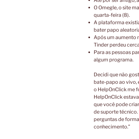
Até por ser antigo,
O Omegle, o site ma
quarta-feira (8).
A plataforma existi
bater papo aleator
Após um aumento mu
Tinder perdeu cerc
Para as pessoas par
algum programa.
Decidi que não gos
bate-papo ao vivo, 
o HelpOnClick me fo
HelpOnClick estava 
que você pode cria
de suporte técnico
perguntas de forma 
conhecimento.”