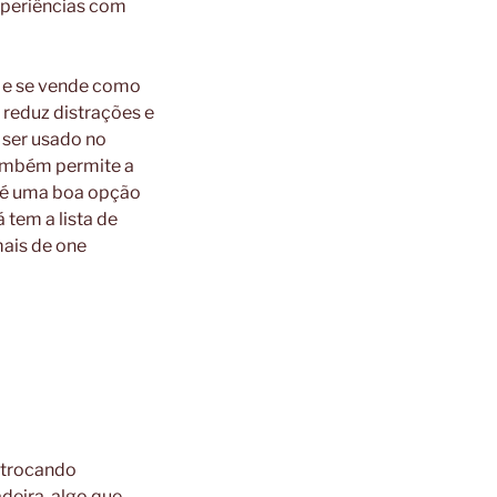
xperiências com
s e se vende como
reduz distrações e
 ser usado no
também permite a
r é uma boa opção
 tem a lista de
ais de one
, trocando
deira, algo que