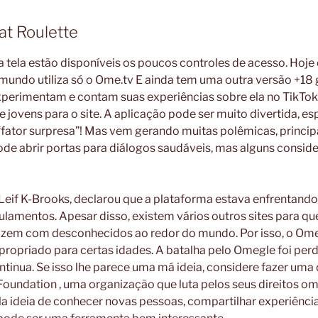
t Roulette
a tela estão disponíveis os poucos controles de acesso. Hoje
undo utiliza só o Ome.tv E ainda tem uma outra versão +18 g
xperimentam e contam suas experiências sobre ela no TikTok
jovens para o site. A aplicação pode ser muito divertida, e
fator surpresa”! Mas vem gerando muitas polêmicas, princip
a pode abrir portas para diálogos saudáveis, mas alguns consid
 Leif K-Brooks, declarou que a plataforma estava enfrentando
gulamentos. Apesar disso, existem vários outros sites para qu
izem com desconhecidos ao redor do mundo. Por isso, o Om
ropriado para certas idades. A batalha pelo Omegle foi perd
ontinua. Se isso lhe parece uma má ideia, considere fazer uma
 Foundation , uma organização que luta pelos seus direitos om
ela ideia de conhecer novas pessoas, compartilhar experiência