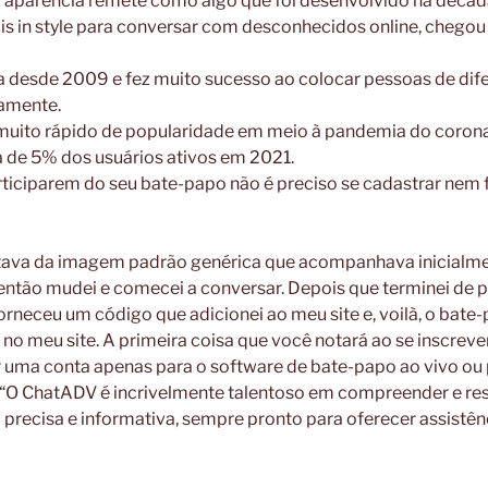
 a aparência remete como algo que foi desenvolvido na décad
is in style para conversar com desconhecidos online, chegou 
a desde 2009 e fez muito sucesso ao colocar pessoas de dife
iamente.
ito rápido de popularidade em meio à pandemia do coronav
a de 5% dos usuários ativos em 2021.
ticiparem do seu bate-papo não é preciso se cadastrar nem f
tava da imagem padrão genérica que acompanhava inicialm
então mudei e comecei a conversar. Depois que terminei de p
rneceu um código que adicionei ao meu site e, voilà, o bate
no meu site. A primeira coisa que você notará ao se inscreve
r uma conta apenas para o software de bate-papo ao vivo ou 
. “O ChatADV é incrivelmente talentoso em compreender e re
precisa e informativa, sempre pronto para oferecer assistên