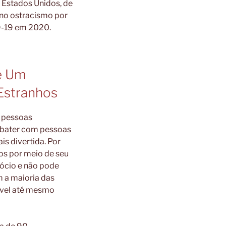
 Estados Unidos, de
no ostracismo por
ID-19 em 2020.
e Um
Estranhos
s pessoas
ebater com pessoas
s divertida. Por
os por meio de seu
ócio e não pode
 a maioria das
ível até mesmo