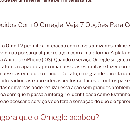
pode ser uma ferramenta bem interessante.
ecidos Com O Omegle: Veja 7 Opções Para 
o Ome TV permite a interação com novas amizades online e
le, não possui qualquer relação com a plataforma. A plat
a Android e iPhone (iOS). Quando o serviço Omegle surgiu, a i
ataforma capaz de aproximar pessoas estranhas e fazer com 
pessoas em todo o mundo. De fato, uma grande parcela de ut
utros idiomas e aprender aspectos culturais de outros paíse
es das conversas pode realizar essa ação sem grandes proble
a com quem passa a interagir é identificada como Estranho. 
e ao acessar o serviço você terá a sensação de que ele “paro
agora que o Omegle acabou?