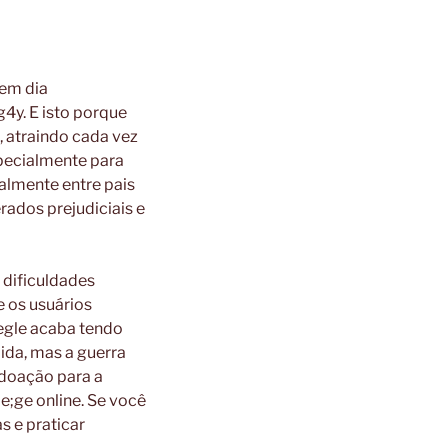
 em dia
4y. E isto porque
, atraindo cada vez
specialmente para
almente entre pais
erados prejudiciais e
 dificuldades
e os usuários
egle acaba tendo
ida, mas a guerra
 doação para a
e;ge online. Se você
s e praticar