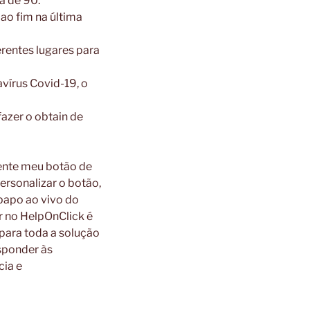
a de 90.
ao fim na última
rentes lugares para
írus Covid-19, o
azer o obtain de
ente meu botão de
ersonalizar o botão,
-papo ao vivo do
r no HelpOnClick é
para toda a solução
sponder às
cia e