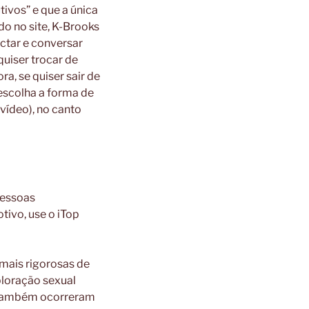
ivos” e que a única
o no site, K-Brooks
ctar e conversar
uiser trocar de
a, se quiser sair de
, escolha a forma de
vídeo), no canto
pessoas
tivo, use o iTop
mais rigorosas de
ploração sexual
s também ocorreram