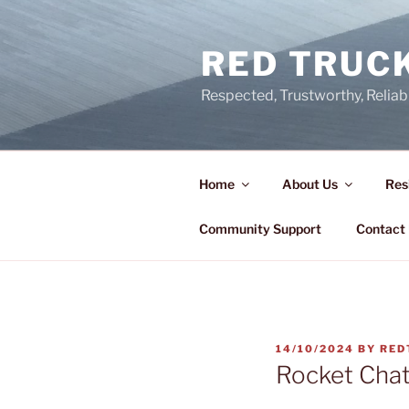
Skip
to
RED TRUCK
content
Respected, Trustworthy, Reliab
Home
About Us
Res
Community Support
Contact
POSTED
14/10/2024
BY
RED
ON
Rocket Chat