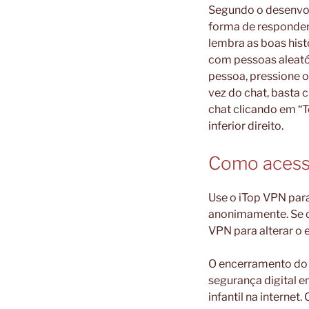
Segundo o desenvolv
forma de responder 
lembra as boas hist
com pessoas aleató
pessoa, pressione o
vez do chat, basta c
chat clicando em “T
inferior direito.
Como acess
Use o iTop VPN para
anonimamente. Se o 
VPN para alterar o 
O encerramento do 
segurança digital e
infantil na intern