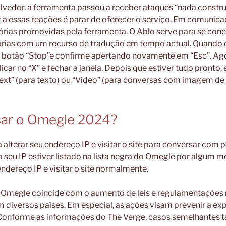
edor, a ferramenta passou a receber ataques “nada construt
a essas reações é parar de oferecer o serviço. Em comunicad
órias promovidas pela ferramenta. O Ablo serve para se cone
rias com um recurso de tradução em tempo actual. Quando q
 botão “Stop”e confirme apertando novamente em “Esc”. Agor
licar no “X” e fechar a janela. Depois que estiver tudo pronto
ext” (para texto) ou “Video” (para conversas com imagem de 
ar o Omegle 2024?
 alterar seu endereço IP e visitar o site para conversar com 
seu IP estiver listado na lista negra do Omegle por algum mo
endereço IP e visitar o site normalmente.
Omegle coincide com o aumento de leis e regulamentações 
m diversos países. Em especial, as ações visam prevenir a ex
et. Conforme as informações do The Verge, casos semelhante