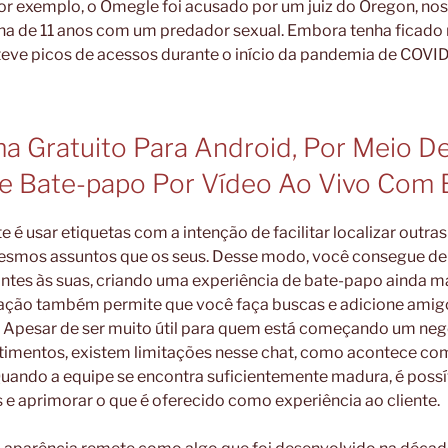
or exemplo, o Omegle foi acusado por um juiz do Oregon, nos
a de 11 anos com um predador sexual. Embora tenha ficado 
 teve picos de acessos durante o início da pandemia de COV
 Gratuito Para Android, Por Meio D
De Bate-papo Por Vídeo Ao Vivo Com 
 é usar etiquetas com a intenção de facilitar localizar outra
esmos assuntos que os seus. Desse modo, você consegue d
tes às suas, criando uma experiência de bate-papo ainda mai
ização também permite que você faça buscas e adicione amig
. Apesar de ser muito útil para quem está começando um neg
stimentos, existem limitações nesse chat, como acontece com
 Quando a equipe se encontra suficientemente madura, é poss
e aprimorar o que é oferecido como experiência ao cliente.