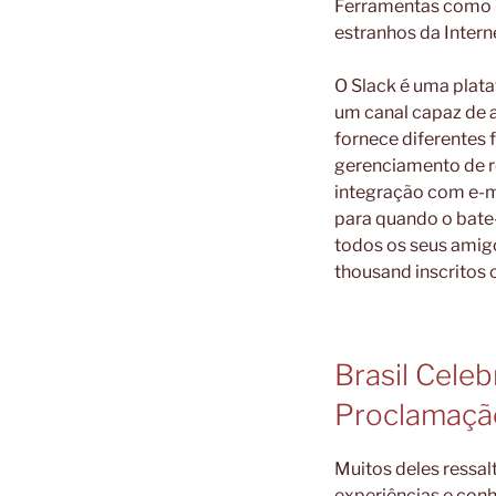
Ferramentas como 
estranhos da Intern
O Slack é uma plat
um canal capaz de 
fornece diferentes 
gerenciamento de r
integração com e-ma
para quando o bate-
todos os seus amig
thousand inscritos o
Brasil Cele
Proclamaçã
Muitos deles ressal
experiências e conh