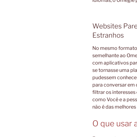
idiomas, o Omegle 
Websites Par
Estranhos
No mesmo formato, 
semelhante ao Omeg
com aplicativos par
se tornasse uma pl
pudessem conhecer 
para conversar em o
filtrar os interess
como Você e a pesso
não é das melhores 
O que usar 