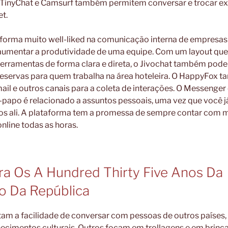
TinyChat e Camsurf também permitem conversar e trocar e
et.
aforma muito well-liked na comunicação interna de empresa
aumentar a produtividade de uma equipe. Com um layout que 
ferramentas de forma clara e direta, o Jivochat também pode
eservas para quem trabalha na área hoteleira. O HappyFox 
il e outros canais para a coleta de interações. O Messenge
papo é relacionado a assuntos pessoais, uma vez que você já
os ali. A plataforma tem a promessa de sempre contar com m
nline todas as horas.
bra Os A Hundred Thirty Five Anos Da
o Da República
tam a facilidade de conversar com pessoas de outros países
ecimentos culturais. Outros focam em trollagens e em brinca