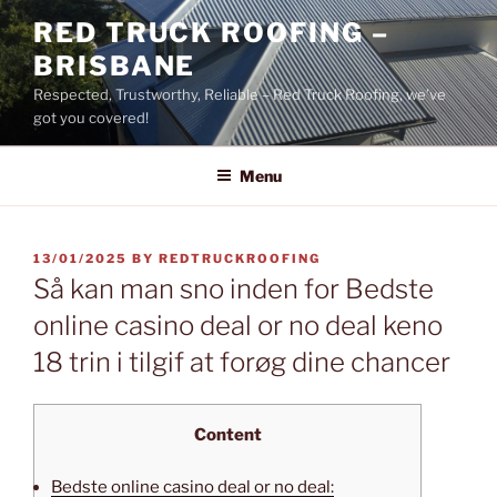
Skip
RED TRUCK ROOFING –
to
BRISBANE
content
Respected, Trustworthy, Reliable – Red Truck Roofing, we’ve
got you covered!
Menu
POSTED
13/01/2025
BY
REDTRUCKROOFING
ON
Så kan man sno inden for Bedste
online casino deal or no deal keno
18 trin i tilgif at forøg dine chancer
Content
Bedste online casino deal or no deal: