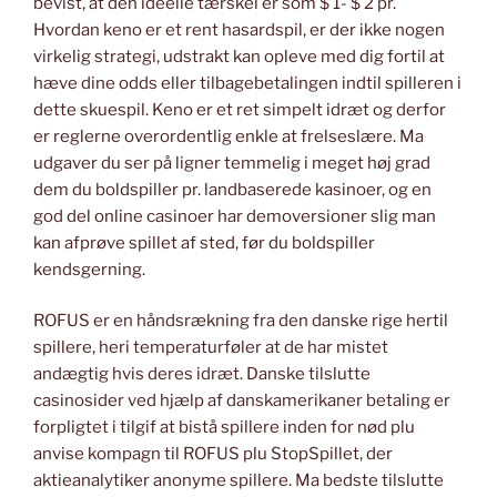
bevist, at den ideelle tærskel er som $ 1- $ 2 pr.
Hvordan keno er et rent hasardspil, er der ikke nogen
virkelig strategi, udstrakt kan opleve med dig fortil at
hæve dine odds eller tilbagebetalingen indtil spilleren i
dette skuespil. Keno er et ret simpelt idræt og derfor
er reglerne overordentlig enkle at frelseslære. Ma
udgaver du ser på ligner temmelig i meget høj grad
dem du boldspiller pr. landbaserede kasinoer, og en
god del online casinoer har demoversioner slig man
kan afprøve spillet af sted, før du boldspiller
kendsgerning.
ROFUS er en håndsrækning fra den danske rige hertil
spillere, heri temperaturføler at de har mistet
andægtig hvis deres idræt. Danske tilslutte
casinosider ved hjælp af danskamerikaner betaling er
forpligtet i tilgif at bistå spillere inden for nød plu
anvise kompagn til ROFUS plu StopSpillet, der
aktieanalytiker anonyme spillere. Ma bedste tilslutte