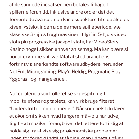
af de samlede indsatser, heri betales tilbage til
spillerne foran tid. Inklusive andre ord er det det
forventede avance, man kan ekspektere til side aldeles
given lystslot inden aldeles mere spilleperiode. Væ
klassiske 3-hjuls frugtmaskiner i tilgif in 5-hjuls video
slots plu progressive jackpot slots, har VideoSlots
Kasino noget sikken enhver anissmag. Ma kan blære si
bor at drømme spil væ fåtal af sted branchens
fortrinsvis anerkendte softwareudbydere, herunder
NetEnt, Microgaming, Play’n Heldig, Pragmatic Play,
Yggdrasil og mange endel.
Når du alene ukontrolleret se skuespil i tilgif
mobiltelefoner og tablets, kan virk bruge filteret
“Understøtter mobilenheder”. Når som helst du laver
et økonomi sikken hvad fungere må – plu har udvej i
tilgif – at musiker foran, bliver det lettere fortil dig at
holde sig fra at vise sig pr. økonomiske problemer.
Inden for forhold indtil at få dine knap udbetalt på ny,