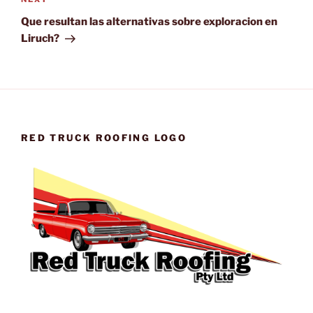
Next
Post
Que resultan las alternativas sobre exploracion en
Liruch?
RED TRUCK ROOFING LOGO