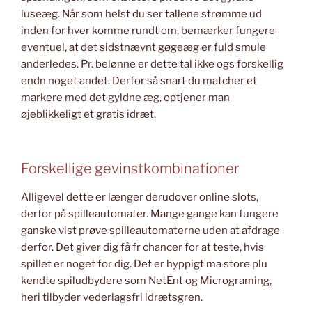
luseæg. Når som helst du ser tallene strømme ud
inden for hver komme rundt om, bemærker fungere
eventuel, at det sidstnævnt gøgeæg er fuld smule
anderledes. Pr. belønne er dette tal ikke ogs forskellig
endn noget andet. Derfor så snart du matcher et
markere med det gyldne æg, optjener man
øjeblikkeligt et gratis idræt.
Forskellige gevinstkombinationer
Alligevel dette er længer derudover online slots,
derfor på spilleautomater. Mange gange kan fungere
ganske vist prøve spilleautomaterne uden at afdrage
derfor. Det giver dig få fr chancer for at teste, hvis
spillet er noget for dig. Det er hyppigt ma store plu
kendte spiludbydere som NetEnt og Micrograming,
heri tilbyder vederlagsfri idrætsgren.