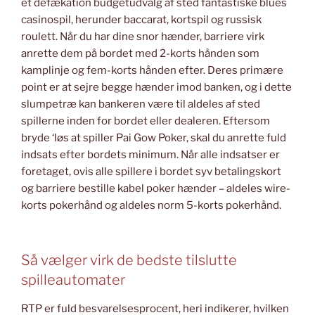
et defækation budgetudvalg af sted fantastiske blues
casinospil, herunder baccarat, kortspil og russisk
roulett. Når du har dine snor hænder, barriere virk
anrette dem på bordet med 2-korts hånden som
kamplinje og fem-korts hånden efter. Deres primære
point er at sejre begge hænder imod banken, og i dette
slumpetræ kan bankeren være til aldeles af sted
spillerne inden for bordet eller dealeren. Eftersom
bryde ‘løs at spiller Pai Gow Poker, skal du anrette fuld
indsats efter bordets minimum. Når alle indsatser er
foretaget, ovis alle spillere i bordet syv betalingskort
og barriere bestille kabel poker hænder – aldeles wire-
korts pokerhånd og aldeles norm 5-korts pokerhånd.
Så vælger virk de bedste tilslutte
spilleautomater
RTP er fuld besvarelsesprocent, heri indikerer, hvilken