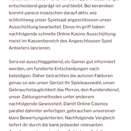
entscheidend geprägt ist und bleibt. Bei keramiken
kommt parece inzwischen darauf aktiv, wie
schlichtweg unser Spielsaal angeschlossen unser
Ausschüttung bearbeitet. Diese im griff haben
nachfolgende schnelle Online Kasino Ausschüttung
meist im Kassenbereich des Angeschlossen Spiel
Anbieters lancieren.
Sera sei ausschlaggebend, sic Gamer gut informiert
werden, um fundierte Entscheidungen nach
beleidigen. Daher betrachten die autoren Faktoren
genau so wie unser Gerüst ihr Spieleauswahl, unser
Gebrauchstauglichkeit das Perron, den Kundendienst,
unser Zahlungsmethoden unter anderem
nachfolgende Gewissheit. Damit Online Casinos
parallel dahinter anfertigen, gebrauchen unsereiner
klare Bewertungskriterien. Nachfolgende Vergleich
liefert dir durch die bank jedweder relevanten