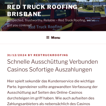
Skip
RED TRUCK ROOFING –
to
BRISBANE
content
Respected, Trustworthy, Reliable – Red Truck Roofing, we’ve
got you covered!
Menu
POSTED
31/12/2024
BY
REDTRUCKROOFING
ON
Schnelle Ausschüttung Verbunden
Casinos Sofortige Auszahlungen
Hier spielt sekundär das Kundenservice die wichtige
Parte. Irgendeiner sollte angewandten Verfassung der
Ausschüttung auf Seiten des Online-Casinos
durchsteigen im griff haben. Wie auch aufseiten des
Zahlungsanbieters als nebensächlich des Casinos