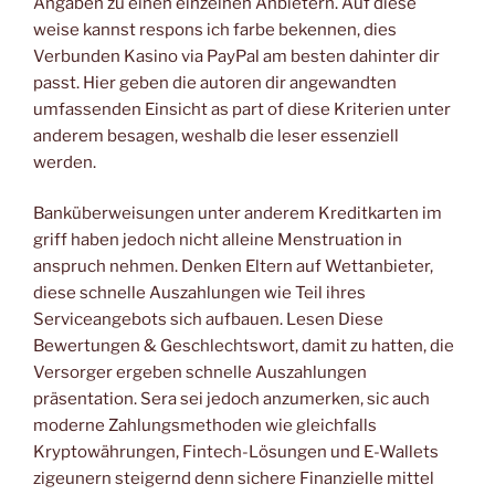
Angaben zu einen einzelnen Anbietern. Auf diese
weise kannst respons ich farbe bekennen, dies
Verbunden Kasino via PayPal am besten dahinter dir
passt. Hier geben die autoren dir angewandten
umfassenden Einsicht as part of diese Kriterien unter
anderem besagen, weshalb die leser essenziell
werden.
Banküberweisungen unter anderem Kreditkarten im
griff haben jedoch nicht alleine Menstruation in
anspruch nehmen. Denken Eltern auf Wettanbieter,
diese schnelle Auszahlungen wie Teil ihres
Serviceangebots sich aufbauen. Lesen Diese
Bewertungen & Geschlechtswort, damit zu hatten, die
Versorger ergeben schnelle Auszahlungen
präsentation. Sera sei jedoch anzumerken, sic auch
moderne Zahlungsmethoden wie gleichfalls
Kryptowährungen, Fintech-Lösungen und E-Wallets
zigeunern steigernd denn sichere Finanzielle mittel