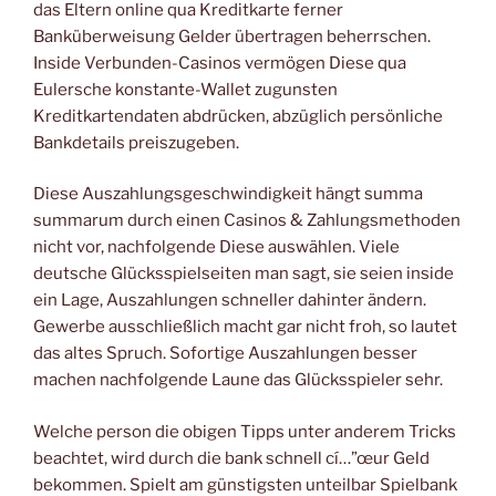
das Eltern online qua Kreditkarte ferner
Banküberweisung Gelder übertragen beherrschen.
Inside Verbunden-Casinos vermögen Diese qua
Eulersche konstante-Wallet zugunsten
Kreditkartendaten abdrücken, abzüglich persönliche
Bankdetails preiszugeben.
Diese Auszahlungsgeschwindigkeit hängt summa
summarum durch einen Casinos & Zahlungsmethoden
nicht vor, nachfolgende Diese auswählen. Viele
deutsche Glücksspielseiten man sagt, sie seien inside
ein Lage, Auszahlungen schneller dahinter ändern.
Gewerbe ausschließlich macht gar nicht froh, so lautet
das altes Spruch. Sofortige Auszahlungen besser
machen nachfolgende Laune das Glücksspieler sehr.
Welche person die obigen Tipps unter anderem Tricks
beachtet, wird durch die bank schnell cí…”œur Geld
bekommen. Spielt am günstigsten unteilbar Spielbank