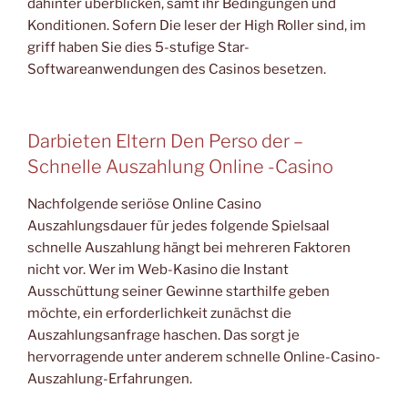
dahinter überblicken, samt ihr Bedingungen und
Konditionen. Sofern Die leser der High Roller sind, im
griff haben Sie dies 5-stufige Star-
Softwareanwendungen des Casinos besetzen.
Darbieten Eltern Den Perso der –
Schnelle Auszahlung Online -Casino
Nachfolgende seriöse Online Casino
Auszahlungsdauer für jedes folgende Spielsaal
schnelle Auszahlung hängt bei mehreren Faktoren
nicht vor. Wer im Web-Kasino die Instant
Ausschüttung seiner Gewinne starthilfe geben
möchte, ein erforderlichkeit zunächst die
Auszahlungsanfrage haschen. Das sorgt je
hervorragende unter anderem schnelle Online-Casino-
Auszahlung-Erfahrungen.