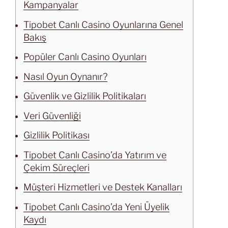
Kampanyalar
Tipobet Canlı Casino Oyunlarına Genel
Bakış
Popüler Canlı Casino Oyunları
Nasıl Oyun Oynanır?
Güvenlik ve Gizlilik Politikaları
Veri Güvenliği
Gizlilik Politikası
Tipobet Canlı Casino’da Yatırım ve
Çekim Süreçleri
Müşteri Hizmetleri ve Destek Kanalları
Tipobet Canlı Casino’da Yeni Üyelik
Kaydı