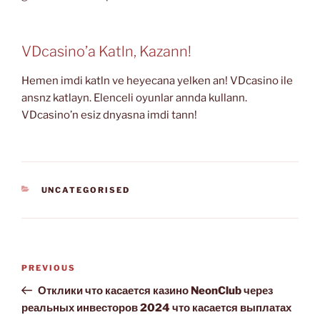
VDcasino’a Katln, Kazann!
Hemen imdi katln ve heyecana yelken an! VDcasino ile
ansnz katlayn. Elenceli oyunlar annda kullann.
VDcasino’n esiz dnyasna imdi tann!
CATEGORIES
UNCATEGORISED
Post
Previous
PREVIOUS
navigation
Post
Отклики что касается казино NeonClub через
реальных инвесторов 2024 что касается выплатах