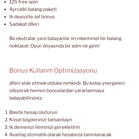
125 free spin
Ayrcalkl balang paketi
lk depozite zel bonus
Sadakat dlleri
Bu ekstralar, yeni balayanlar iin mkemmel bir balang
noktasdr. Oyun dnyasnda bir adm ne gein!
Bonus Kullanm Optimizasyonu
dlleri elde etmek olduka mmkndr. Bu kolay ynergeleri
izleyerek hemen bonuslardan yararlanmaya
balayabilirsiniz:
Basite hesap oluturun
Kiisel bilgilerinizi tamamlayn
lk demenizi ileminizi gerekletirin
Avantaj otomatik olarak hesabnza tanmlanacak