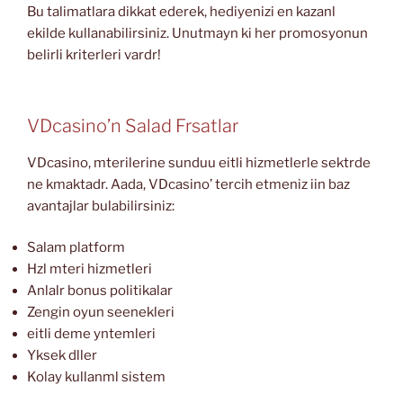
Bu talimatlara dikkat ederek, hediyenizi en kazanl
ekilde kullanabilirsiniz. Unutmayn ki her promosyonun
belirli kriterleri vardr!
VDcasino’n Salad Frsatlar
VDcasino, mterilerine sunduu eitli hizmetlerle sektrde
ne kmaktadr. Aada, VDcasino’ tercih etmeniz iin baz
avantajlar bulabilirsiniz:
Salam platform
Hzl mteri hizmetleri
Anlalr bonus politikalar
Zengin oyun seenekleri
eitli deme yntemleri
Yksek dller
Kolay kullanml sistem