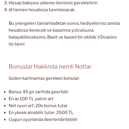
Hesap bakiyesi ykleme ileminizi gerekletirin
dl hemen hesabnza tanmlanacak
Bu ynergeleri tamamladktan sonra, hediyeleriniz annda
hesabnza ilenecek ve kazanma yolculuuna
balayabileceksiniz. Basit ve kazanl bir ekilde VDcasino
ile tann!
Bonuslar Hakknda nemli Notlar
Gzden karlmamas gereken konular:
Bonus 45 gn zarfnda geerlidir
En az 100 TL yatrm art
Net oyun art: 20x bonus tutar
En yksek alnabilir tutar: 2500 TL
Uygun oyunlarda deerlendirilebilir