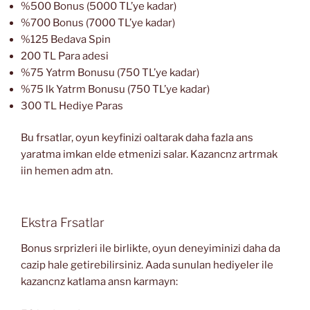
%500 Bonus (5000 TL’ye kadar)
%700 Bonus (7000 TL’ye kadar)
%125 Bedava Spin
200 TL Para adesi
%75 Yatrm Bonusu (750 TL’ye kadar)
%75 lk Yatrm Bonusu (750 TL’ye kadar)
300 TL Hediye Paras
Bu frsatlar, oyun keyfinizi oaltarak daha fazla ans
yaratma imkan elde etmenizi salar. Kazancnz artrmak
iin hemen adm atn.
Ekstra Frsatlar
Bonus srprizleri ile birlikte, oyun deneyiminizi daha da
cazip hale getirebilirsiniz. Aada sunulan hediyeler ile
kazancnz katlama ansn karmayn: