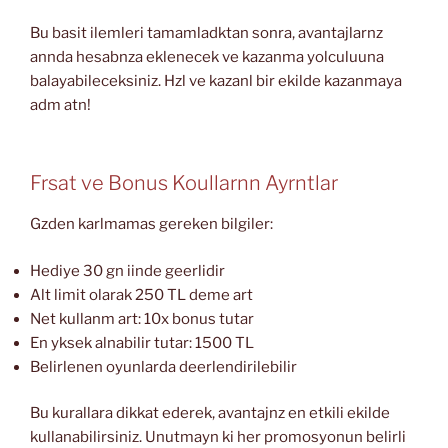
Bu basit ilemleri tamamladktan sonra, avantajlarnz
annda hesabnza eklenecek ve kazanma yolculuuna
balayabileceksiniz. Hzl ve kazanl bir ekilde kazanmaya
adm atn!
Frsat ve Bonus Koullarnn Ayrntlar
Gzden karlmamas gereken bilgiler:
Hediye 30 gn iinde geerlidir
Alt limit olarak 250 TL deme art
Net kullanm art: 10x bonus tutar
En yksek alnabilir tutar: 1500 TL
Belirlenen oyunlarda deerlendirilebilir
Bu kurallara dikkat ederek, avantajnz en etkili ekilde
kullanabilirsiniz. Unutmayn ki her promosyonun belirli