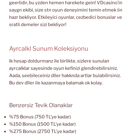
geerlidir, bu yzden hemen harekete gein! VDcasino’in
saygn ekibi, size stn oyun deneyimini temin etmek iin
hazr bekliyor. Etkileyici oyunlar, cezbedici bonuslar ve
sratli demeler sizi bekliyor!
Ayrcalkl Sunum Koleksiyonu
lk hesap doldurmanz ile birlikte, sizlere sunulan
ayrcalklar sayesinde oyun kefinizi glendirebilirsiniz.
Aada, seebileceiniz dller hakknda artlar bulabilirsiniz.
Bu dev dller ile kazanmaya balamak ok kolay.
Benzersiz Tevik Olanaklar
%75 Bonus (750 TL’ye kadar)
%150 Bonus (1500 TL’ye kadar)
%275 Bonus (2750 TL’ye kadar)