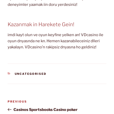
deneyimler yaamak iin doru yerdesiniz!
Kazanmak in Harekete Gein!
imdi kayt olun ve oyun keyfine yelken an! VDcasino ile
oyun dnyasnda ne kn. Hemen kazanabileceiniz dlleri
yakalayn. VDcasino’n rakipsiz dnyasna ho geldiniz!
CATEGORIES
UNCATEGORISED
Post
Previous
PREVIOUS
navigation
Post
Casinos Sportsbooks Casino poker