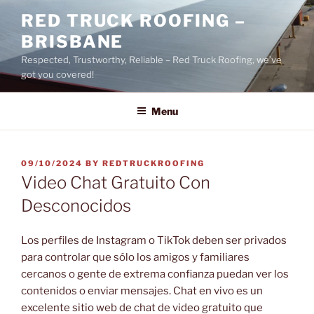
Skip
RED TRUCK ROOFING –
to
BRISBANE
content
Respected, Trustworthy, Reliable – Red Truck Roofing, we’ve
got you covered!
Menu
POSTED
09/10/2024
BY
REDTRUCKROOFING
ON
Video Chat Gratuito Con
Desconocidos
Los perfiles de Instagram o TikTok deben ser privados
para controlar que sólo los amigos y familiares
cercanos o gente de extrema confianza puedan ver los
contenidos o enviar mensajes. Chat en vivo es un
excelente sitio web de chat de video gratuito que