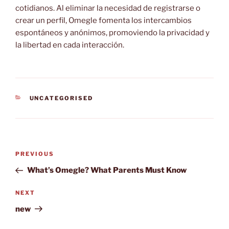
cotidianos. Al eliminar la necesidad de registrarse o
crear un perfil, Omegle fomenta los intercambios
espontáneos y anónimos, promoviendo la privacidad y
la libertad en cada interacción.
CATEGORIES
UNCATEGORISED
Post
Previous
PREVIOUS
navigation
Post
What’s Omegle? What Parents Must Know
Next
NEXT
Post
new